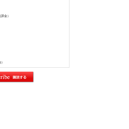
続課金）
内）