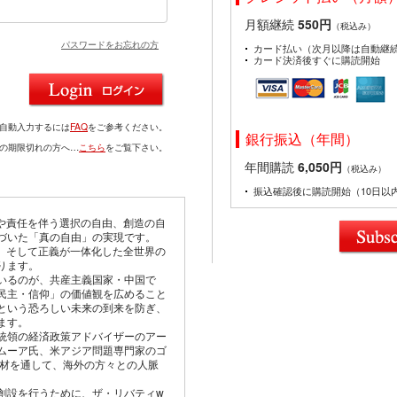
月額継続
550円
（税込み）
パスワードをお忘れの方
カード払い（次月以降は自動継
カード決済後すぐに購読開始
を自動入力するには
FAQ
をご参考ください。
銀行振込（年間）
ドの期限切れの方へ…
こちら
をご覧下さい。
年間購読
6,050円
（税込み）
振込確認後に購読開始（10日以
由や責任を伴う選択の自由、創造の自
づいた「真の自由」の実現です。
仰、そして正義が一体化した全世界の
ります。
いるのが、共産主義国家・中国で
民主・信仰」の価値観を広めること
という恐ろしい未来の到来を防ぎ、
ます。
統領の経済政策アドバイザーのアー
ムーア氏、米アジア問題専門家のゴ
取材を通して、海外の方々との人脈
創設を行うために、ザ・リバティw