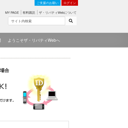
ご支援のお願い
ログイン
MY PAGE
有料購読
ザ・リバティWebについて
問
ようこそザ・リバティWebへ
場合
）