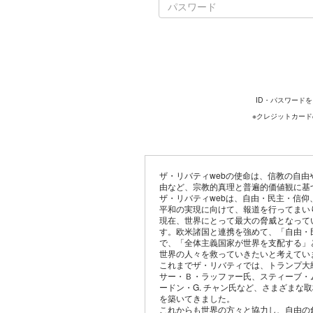
ID・パスワード
※クレジットカー
ザ・リバティwebの使命は、信教の自
由など、宗教的真理と普遍的価値観に基
ザ・リバティwebは、自由・民主・信
平和の実現に向けて、報道を行ってまい
現在、世界にとって最大の脅威となって
す。欧米諸国と連携を強めて、「自由・
で、「全体主義国家が世界を支配する」
世界の人々を救っていきたいと考えてい
これまでザ・リバティでは、トランプ大
サー・Ｂ・ラッファー氏、スティーブ・
ードン・G. チャン氏など、さまざまな
を築いてきました。
これからも世界の方々と協力し、自由の