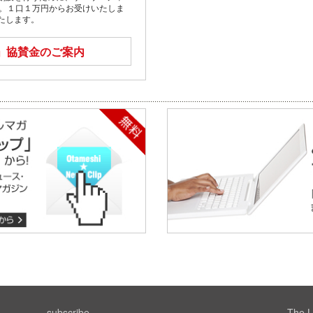
す。１口１万円からお受けいたしま
たします。
」
協賛金のご案内
subscribe
The L