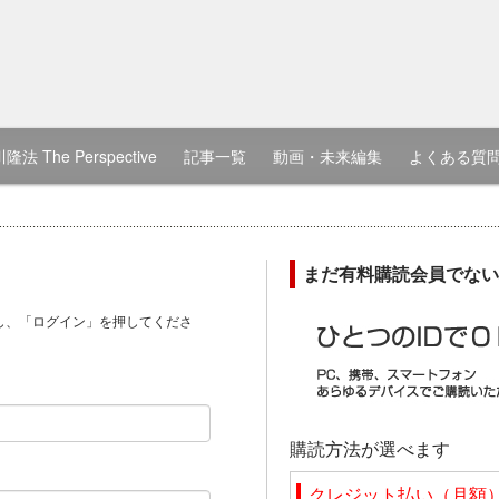
隆法 The Perspective
記事一覧
動画・未来編集
よくある質
まだ有料購読会員でない
し、「ログイン」を押してくださ
）
購読方法が選べます
クレジット払い（月額