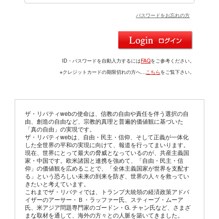
パスワードをお忘れの方
ID・パスワードを自動入力するには
FAQ
をご参考ください。
※クレジットカードの期限切れの方へ…
こちら
をご覧下さい。
ザ・リバティwebの使命は、信教の自由や責任を伴う選択の自
由、創造の自由など、宗教的真理と普遍的価値観に基づいた
「真の自由」の実現です。
ザ・リバティwebは、自由・民主・信仰、そして正義が一体化
した全世界の平和の実現に向けて、報道を行ってまいります。
現在、世界にとって最大の脅威となっているのが、共産主義国
家・中国です。欧米諸国と連携を強めて、「自由・民主・信
仰」の価値観を広めることで、「全体主義国家が世界を支配す
る」という恐ろしい未来の到来を防ぎ、世界の人々を救ってい
きたいと考えています。
これまでザ・リバティでは、トランプ大統領の経済政策アドバ
イザーのアーサー・Ｂ・ラッファー氏、スティーブ・ムーア
氏、米アジア問題専門家のゴードン・G. チャン氏など、さまざ
まな取材を通して、海外の方々との人脈を築いてきました。