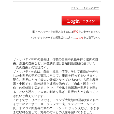
パスワードをお忘れの方
ID・パスワードを自動入力するには
FAQ
をご参考ください。
※クレジットカードの期限切れの方へ…
こちら
をご覧下さい。
ザ・リバティwebの使命は、信教の自由や責任を伴う選択の自
由、創造の自由など、宗教的真理と普遍的価値観に基づいた
「真の自由」の実現です。
ザ・リバティwebは、自由・民主・信仰、そして正義が一体化
した全世界の平和の実現に向けて、報道を行ってまいります。
現在、世界にとって最大の脅威となっているのが、共産主義国
家・中国です。欧米諸国と連携を強めて、「自由・民主・信
仰」の価値観を広めることで、「全体主義国家が世界を支配す
る」という恐ろしい未来の到来を防ぎ、世界の人々を救ってい
きたいと考えています。
これまでザ・リバティでは、トランプ大統領の経済政策アドバ
イザーのアーサー・Ｂ・ラッファー氏、スティーブ・ムーア
氏、米アジア問題専門家のゴードン・G. チャン氏など、さまざ
まな取材を通して、海外の方々との人脈を築いてきました。