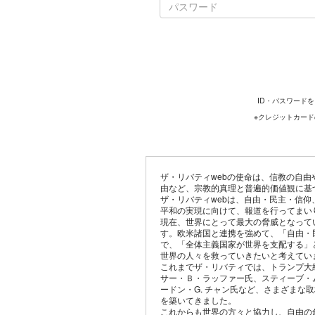
ID・パスワード
※クレジットカー
ザ・リバティwebの使命は、信教の自
由など、宗教的真理と普遍的価値観に基
ザ・リバティwebは、自由・民主・信
平和の実現に向けて、報道を行ってまい
現在、世界にとって最大の脅威となって
す。欧米諸国と連携を強めて、「自由・
で、「全体主義国家が世界を支配する」
世界の人々を救っていきたいと考えてい
これまでザ・リバティでは、トランプ大
サー・Ｂ・ラッファー氏、スティーブ・
ードン・G. チャン氏など、さまざまな
を築いてきました。
これからも世界の方々と協力し、自由の