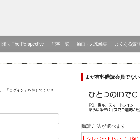
隆法 The Perspective
記事一覧
動画・未来編集
よくある質
まだ有料購読会員でない
し、「ログイン」を押してくださ
）
購読方法が選べます
クレジット払い（月額