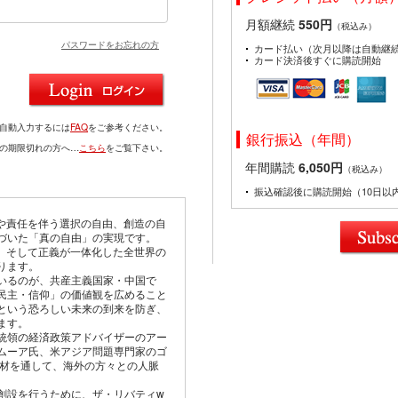
月額継続
550円
（税込み）
パスワードをお忘れの方
カード払い（次月以降は自動継
カード決済後すぐに購読開始
を自動入力するには
FAQ
をご参考ください。
銀行振込（年間）
ドの期限切れの方へ…
こちら
をご覧下さい。
年間購読
6,050円
（税込み）
振込確認後に購読開始（10日以
由や責任を伴う選択の自由、創造の自
づいた「真の自由」の実現です。
仰、そして正義が一体化した全世界の
ります。
いるのが、共産主義国家・中国で
民主・信仰」の価値観を広めること
という恐ろしい未来の到来を防ぎ、
ます。
統領の経済政策アドバイザーのアー
ムーア氏、米アジア問題専門家のゴ
取材を通して、海外の方々との人脈
創設を行うために、ザ・リバティw