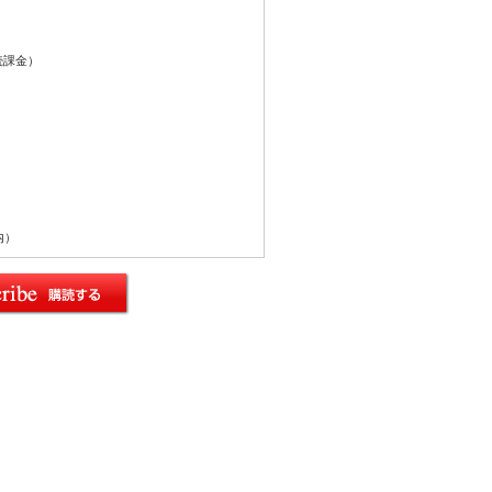
続課金）
内）