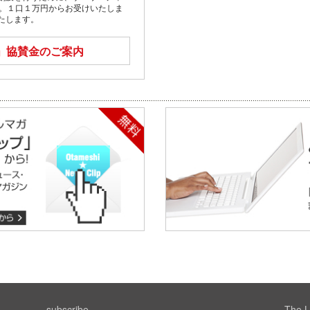
す。１口１万円からお受けいたしま
たします。
」
協賛金のご案内
subscribe
The L