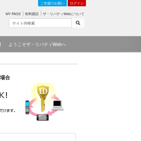
ご支援のお願い
ログイン
MY PAGE
有料購読
ザ・リバティWebについて
問
ようこそザ・リバティWebへ
場合
）