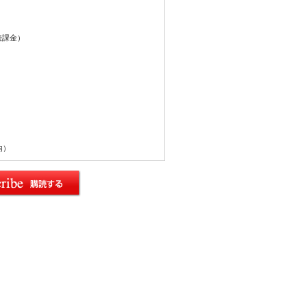
続課金）
内）