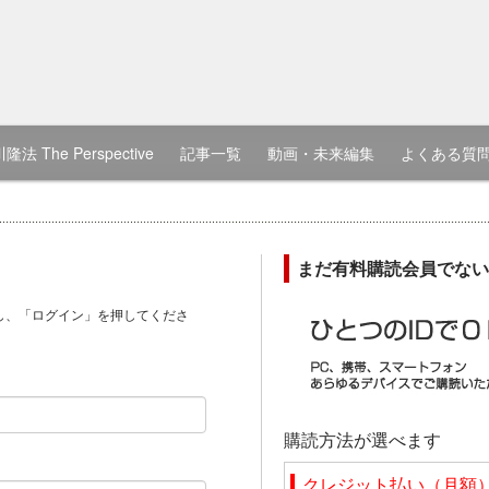
隆法 The Perspective
記事一覧
動画・未来編集
よくある質
まだ有料購読会員でない
し、「ログイン」を押してくださ
）
購読方法が選べます
クレジット払い（月額