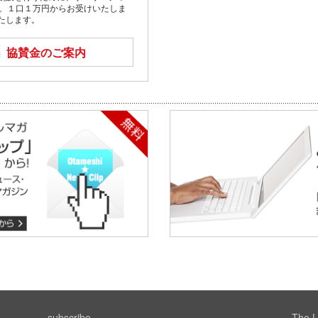
す。１口１万円からお受けいたしま
たします。
」
協賛金のご案内
subscribe
The L