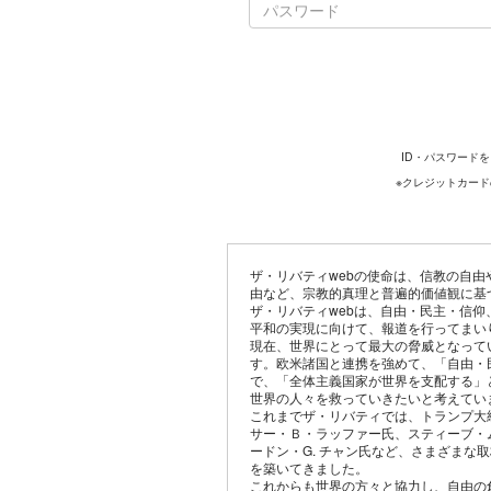
ID・パスワード
※クレジットカー
ザ・リバティwebの使命は、信教の自
由など、宗教的真理と普遍的価値観に基
ザ・リバティwebは、自由・民主・信
平和の実現に向けて、報道を行ってまい
現在、世界にとって最大の脅威となって
す。欧米諸国と連携を強めて、「自由・
で、「全体主義国家が世界を支配する」
世界の人々を救っていきたいと考えてい
これまでザ・リバティでは、トランプ大
サー・Ｂ・ラッファー氏、スティーブ・
ードン・G. チャン氏など、さまざまな
を築いてきました。
これからも世界の方々と協力し、自由の