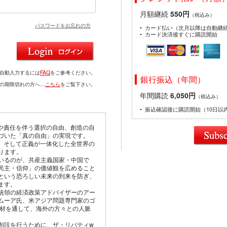
月額継続
550円
（税込み）
パスワードをお忘れの方
カード払い（次月以降は自動継
カード決済後すぐに購読開始
を自動入力するには
FAQ
をご参考ください。
銀行振込（年間）
ドの期限切れの方へ…
こちら
をご覧下さい。
年間購読
6,050円
（税込み）
振込確認後に購読開始（10日以
由や責任を伴う選択の自由、創造の自
づいた「真の自由」の実現です。
仰、そして正義が一体化した全世界の
ります。
いるのが、共産主義国家・中国で
民主・信仰」の価値観を広めること
という恐ろしい未来の到来を防ぎ、
ます。
統領の経済政策アドバイザーのアー
ムーア氏、米アジア問題専門家のゴ
取材を通して、海外の方々との人脈
創設を行うために、ザ・リバティw