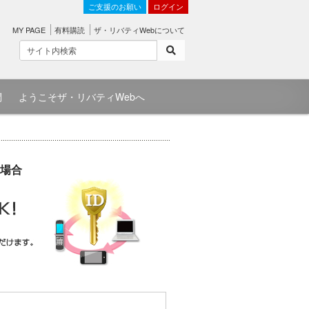
ご支援のお願い
ログイン
MY PAGE
有料購読
ザ・リバティWebについて
問
ようこそザ・リバティWebへ
場合
）