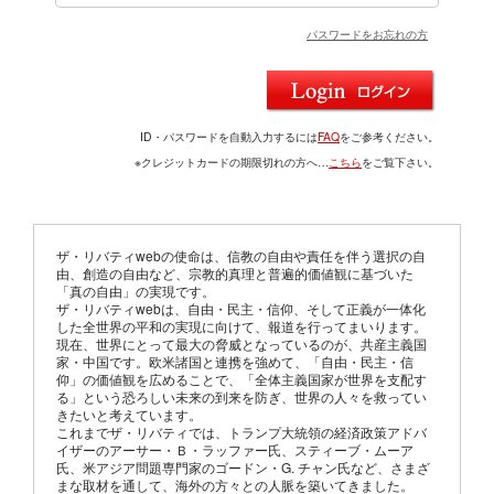
パスワードをお忘れの方
ID・パスワードを自動入力するには
FAQ
をご参考ください。
※クレジットカードの期限切れの方へ…
こちら
をご覧下さい。
ザ・リバティwebの使命は、信教の自由や責任を伴う選択の自
由、創造の自由など、宗教的真理と普遍的価値観に基づいた
「真の自由」の実現です。
ザ・リバティwebは、自由・民主・信仰、そして正義が一体化
した全世界の平和の実現に向けて、報道を行ってまいります。
現在、世界にとって最大の脅威となっているのが、共産主義国
家・中国です。欧米諸国と連携を強めて、「自由・民主・信
仰」の価値観を広めることで、「全体主義国家が世界を支配す
る」という恐ろしい未来の到来を防ぎ、世界の人々を救ってい
きたいと考えています。
これまでザ・リバティでは、トランプ大統領の経済政策アドバ
イザーのアーサー・Ｂ・ラッファー氏、スティーブ・ムーア
氏、米アジア問題専門家のゴードン・G. チャン氏など、さまざ
まな取材を通して、海外の方々との人脈を築いてきました。