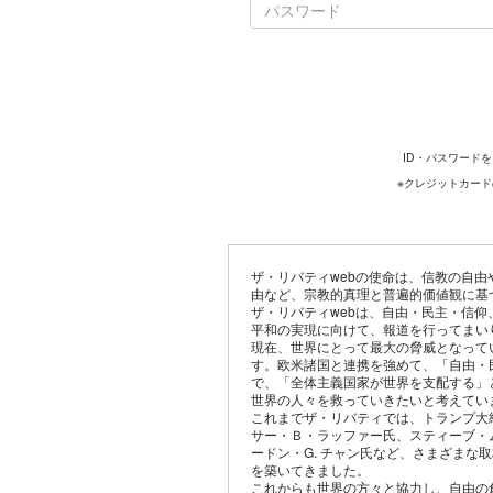
ID・パスワード
※クレジットカー
ザ・リバティwebの使命は、信教の自
由など、宗教的真理と普遍的価値観に基
ザ・リバティwebは、自由・民主・信
平和の実現に向けて、報道を行ってまい
現在、世界にとって最大の脅威となって
す。欧米諸国と連携を強めて、「自由・
で、「全体主義国家が世界を支配する」
世界の人々を救っていきたいと考えてい
これまでザ・リバティでは、トランプ大
サー・Ｂ・ラッファー氏、スティーブ・
ードン・G. チャン氏など、さまざまな
を築いてきました。
これからも世界の方々と協力し、自由の