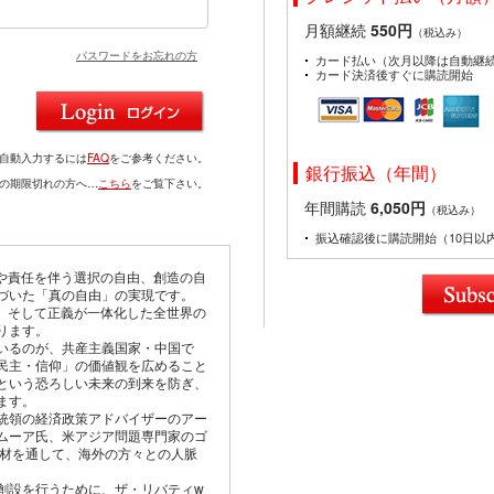
月額継続
550円
（税込み）
パスワードをお忘れの方
カード払い（次月以降は自動継
カード決済後すぐに購読開始
を自動入力するには
FAQ
をご参考ください。
銀行振込（年間）
ドの期限切れの方へ…
こちら
をご覧下さい。
年間購読
6,050円
（税込み）
振込確認後に購読開始（10日以
由や責任を伴う選択の自由、創造の自
づいた「真の自由」の実現です。
仰、そして正義が一体化した全世界の
ります。
いるのが、共産主義国家・中国で
民主・信仰」の価値観を広めること
という恐ろしい未来の到来を防ぎ、
ます。
統領の経済政策アドバイザーのアー
ムーア氏、米アジア問題専門家のゴ
取材を通して、海外の方々との人脈
創設を行うために、ザ・リバティw