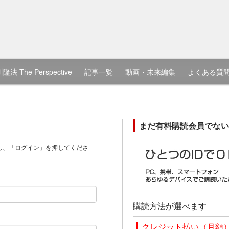
隆法 The Perspective
記事一覧
動画・未来編集
よくある質
まだ有料購読会員でない
し、「ログイン」を押してくださ
）
購読方法が選べます
クレジット払い（月額