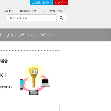
ご支援のお願い
ログイン
MY PAGE
有料購読
ザ・リバティWebについて
問
ようこそザ・リバティWebへ
場合
）