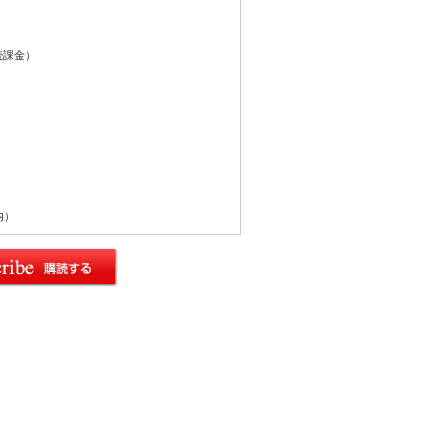
続課金）
内）