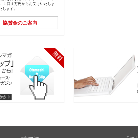
す。１口１万円からお受けいたしま
たします。
」
協賛金のご案内
subscribe
The L