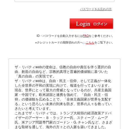
パスワードをお忘れの方
ID・パスワードを自動入力するには
FAQ
をご参考ください。
※クレジットカードの期限切れの方へ…
こちら
をご覧下さい。
ザ・リバティwebの使命は、信教の自由や責任を伴う選択の自
由、創造の自由など、宗教的真理と普遍的価値観に基づいた
「真の自由」の実現です。
ザ・リバティwebは、自由・民主・信仰、そして正義が一体化
した全世界の平和の実現に向けて、報道を行ってまいります。
現在、世界にとって最大の脅威となっているのが、共産主義国
家・中国です。欧米諸国と連携を強めて、「自由・民主・信
仰」の価値観を広めることで、「全体主義国家が世界を支配す
る」という恐ろしい未来の到来を防ぎ、世界の人々を救ってい
きたいと考えています。
これまでザ・リバティでは、トランプ大統領の経済政策アドバ
イザーのアーサー・Ｂ・ラッファー氏、スティーブ・ムーア
氏、米アジア問題専門家のゴードン・G. チャン氏など、さまざ
まな取材を通して、海外の方々との人脈を築いてきました。