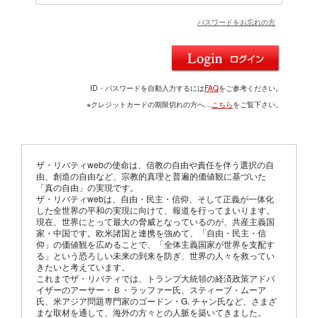
パスワードをお忘れの方
ID・パスワードを自動入力するには
FAQ
をご参考ください。
※クレジットカードの期限切れの方へ…
こちら
をご覧下さい。
ザ・リバティwebの使命は、信教の自由や責任を伴う選択の自
由、創造の自由など、宗教的真理と普遍的価値観に基づいた
「真の自由」の実現です。
ザ・リバティwebは、自由・民主・信仰、そして正義が一体化
した全世界の平和の実現に向けて、報道を行ってまいります。
現在、世界にとって最大の脅威となっているのが、共産主義国
家・中国です。欧米諸国と連携を強めて、「自由・民主・信
仰」の価値観を広めることで、「全体主義国家が世界を支配す
る」という恐ろしい未来の到来を防ぎ、世界の人々を救ってい
きたいと考えています。
これまでザ・リバティでは、トランプ大統領の経済政策アドバ
イザーのアーサー・Ｂ・ラッファー氏、スティーブ・ムーア
氏、米アジア問題専門家のゴードン・G. チャン氏など、さまざ
まな取材を通して、海外の方々との人脈を築いてきました。