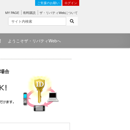
ご支援のお願い
ログイン
MY PAGE
有料購読
ザ・リバティWebについて
問
ようこそザ・リバティWebへ
場合
）