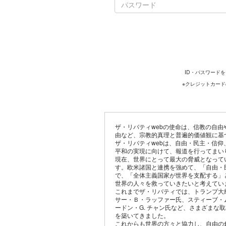
ID・パスワード
※クレジットカー
ザ・リバティwebの使命は、信教の自
由など、宗教的真理と普遍的価値観に基
ザ・リバティwebは、自由・民主・信
平和の実現に向けて、報道を行ってまい
現在、世界にとって最大の脅威となって
す。欧米諸国と連携を強めて、「自由・
で、「全体主義国家が世界を支配する」
世界の人々を救っていきたいと考えてい
これまでザ・リバティでは、トランプ大
サー・Ｂ・ラッファー氏、スティーブ・
ードン・G. チャン氏など、さまざまな
を築いてきました。
これからも世界の方々と協力し、自由の