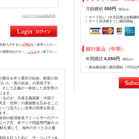
月額継続
550円
（税込み）
パスワードをお忘れの方
カード払い（次月以降は自動継
カード決済後すぐに購読開始
を自動入力するには
FAQ
をご参考ください。
銀行振込（年間）
ドの期限切れの方へ…
こちら
をご覧下さい。
年間購読
6,050円
（税込み）
振込確認後に購読開始（10日以
由や責任を伴う選択の自由、創造の自
づいた「真の自由」の実現です。
仰、そして正義が一体化した全世界の
ります。
いるのが、共産主義国家・中国で
民主・信仰」の価値観を広めること
という恐ろしい未来の到来を防ぎ、
ます。
統領の経済政策アドバイザーのアー
ムーア氏、米アジア問題専門家のゴ
取材を通して、海外の方々との人脈
創設を行うために、ザ・リバティw