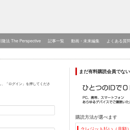
隆法 The Perspective
記事一覧
動画・未来編集
よくある質
まだ有料購読会員でない
し、「ログイン」を押してくださ
）
購読方法が選べます
クレジット払い（月額