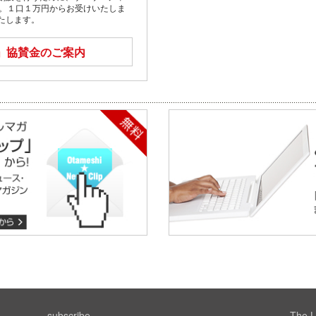
す。１口１万円からお受けいたしま
たします。
」
協賛金のご案内
subscribe
The L