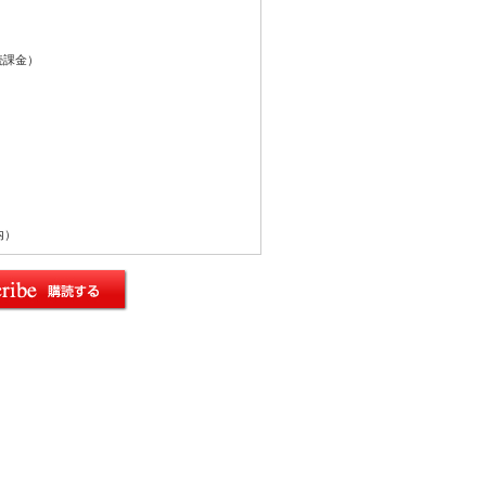
続課金）
内）