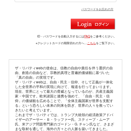
パスワードをお忘れの方
ID・パスワードを自動入力するには
FAQ
をご参考ください。
※クレジットカードの期限切れの方へ…
こちら
をご覧下さい。
ザ・リバティwebの使命は、信教の自由や責任を伴う選択の自
由、創造の自由など、宗教的真理と普遍的価値観に基づいた
「真の自由」の実現です。
ザ・リバティwebは、自由・民主・信仰、そして正義が一体化
した全世界の平和の実現に向けて、報道を行ってまいります。
現在、世界にとって最大の脅威となっているのが、共産主義国
家・中国です。欧米諸国と連携を強めて、「自由・民主・信
仰」の価値観を広めることで、「全体主義国家が世界を支配す
る」という恐ろしい未来の到来を防ぎ、世界の人々を救ってい
きたいと考えています。
これまでザ・リバティでは、トランプ大統領の経済政策アドバ
イザーのアーサー・Ｂ・ラッファー氏、スティーブ・ムーア
氏、米アジア問題専門家のゴードン・G. チャン氏など、さまざ
まな取材を通して、海外の方々との人脈を築いてきました。