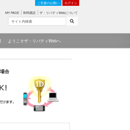
ご支援のお願い
ログイン
MY PAGE
有料購読
ザ・リバティWebについて
問
ようこそザ・リバティWebへ
場合
）