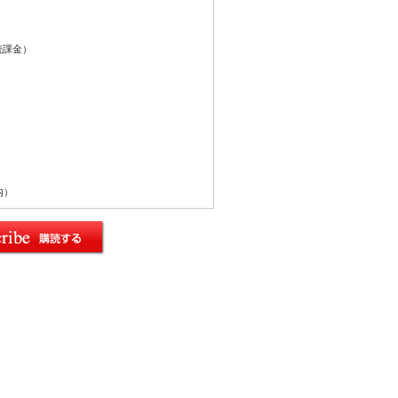
続課金）
内）