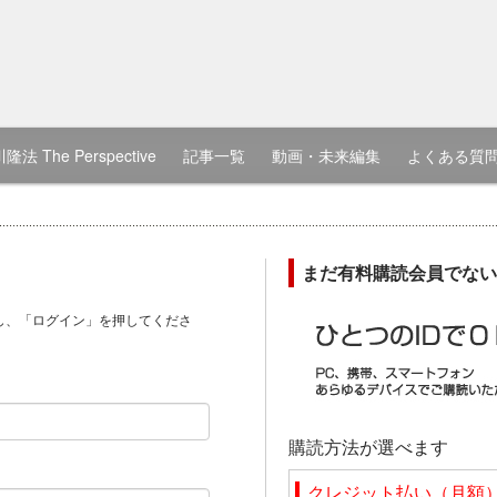
隆法 The Perspective
記事一覧
動画・未来編集
よくある質
まだ有料購読会員でない
し、「ログイン」を押してくださ
）
購読方法が選べます
クレジット払い（月額