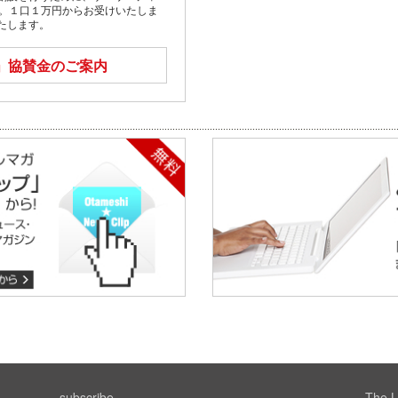
す。１口１万円からお受けいたしま
たします。
」
協賛金のご案内
subscribe
The L