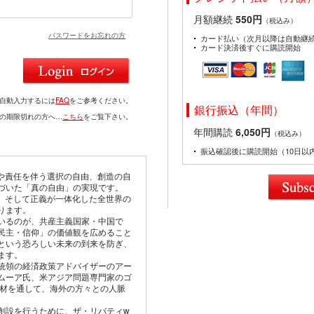
月額継続
550円
（税込み）
パスワードをお忘れの方
カード払い（次月以降は自動継
カード決済後すぐに購読開始
を自動入力するには
FAQ
をご参考ください。
銀行振込（年間）
ドの期限切れの方へ…
こちら
をご覧下さい。
年間購読
6,050円
（税込み）
振込確認後に購読開始（10日以
由や責任を伴う選択の自由、創造の自
づいた「真の自由」の実現です。
仰、そして正義が一体化した全世界の
ります。
いるのが、共産主義国家・中国で
民主・信仰」の価値観を広めること
という恐ろしい未来の到来を防ぎ、
ます。
統領の経済政策アドバイザーのアー
ムーア氏、米アジア問題専門家のゴ
取材を通して、海外の方々との人脈
創設を行うために、ザ・リバティw