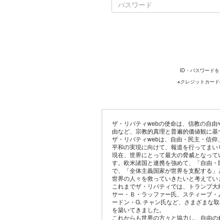
ID・パスワード
※クレジットカー
ザ・リバティwebの使命は、信教の自
由など、宗教的真理と普遍的価値観に基
ザ・リバティwebは、自由・民主・信
平和の実現に向けて、報道を行ってまい
現在、世界にとって最大の脅威となって
す。欧米諸国と連携を強めて、「自由・
で、「全体主義国家が世界を支配する」
世界の人々を救っていきたいと考えてい
これまでザ・リバティでは、トランプ大
サー・Ｂ・ラッファー氏、スティーブ・
ードン・G. チャン氏など、さまざまな
を築いてきました。
これからも世界の方々と協力し、自由の