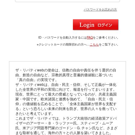
パスワードをお忘れの方
ID・パスワードを自動入力するには
FAQ
をご参考ください。
※クレジットカードの期限切れの方へ…
こちら
をご覧下さい。
ザ・リバティwebの使命は、信教の自由や責任を伴う選択の自
由、創造の自由など、宗教的真理と普遍的価値観に基づいた
「真の自由」の実現です。
ザ・リバティwebは、自由・民主・信仰、そして正義が一体化
した全世界の平和の実現に向けて、報道を行ってまいります。
現在、世界にとって最大の脅威となっているのが、共産主義国
家・中国です。欧米諸国と連携を強めて、「自由・民主・信
仰」の価値観を広めることで、「全体主義国家が世界を支配す
る」という恐ろしい未来の到来を防ぎ、世界の人々を救ってい
きたいと考えています。
これまでザ・リバティでは、トランプ大統領の経済政策アドバ
イザーのアーサー・Ｂ・ラッファー氏、スティーブ・ムーア
氏、米アジア問題専門家のゴードン・G. チャン氏など、さまざ
まな取材を通して、海外の方々との人脈を築いてきました。