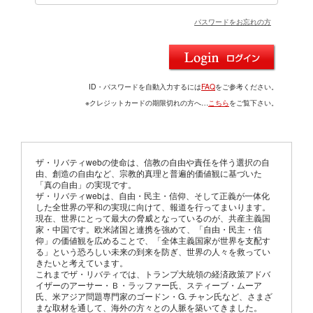
パスワードをお忘れの方
ID・パスワードを自動入力するには
FAQ
をご参考ください。
※クレジットカードの期限切れの方へ…
こちら
をご覧下さい。
ザ・リバティwebの使命は、信教の自由や責任を伴う選択の自
由、創造の自由など、宗教的真理と普遍的価値観に基づいた
「真の自由」の実現です。
ザ・リバティwebは、自由・民主・信仰、そして正義が一体化
した全世界の平和の実現に向けて、報道を行ってまいります。
現在、世界にとって最大の脅威となっているのが、共産主義国
家・中国です。欧米諸国と連携を強めて、「自由・民主・信
仰」の価値観を広めることで、「全体主義国家が世界を支配す
る」という恐ろしい未来の到来を防ぎ、世界の人々を救ってい
きたいと考えています。
これまでザ・リバティでは、トランプ大統領の経済政策アドバ
イザーのアーサー・Ｂ・ラッファー氏、スティーブ・ムーア
氏、米アジア問題専門家のゴードン・G. チャン氏など、さまざ
まな取材を通して、海外の方々との人脈を築いてきました。