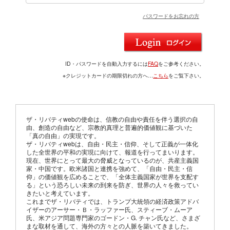
パスワードをお忘れの方
ID・パスワードを自動入力するには
FAQ
をご参考ください。
※クレジットカードの期限切れの方へ…
こちら
をご覧下さい。
ザ・リバティwebの使命は、信教の自由や責任を伴う選択の自
由、創造の自由など、宗教的真理と普遍的価値観に基づいた
「真の自由」の実現です。
ザ・リバティwebは、自由・民主・信仰、そして正義が一体化
した全世界の平和の実現に向けて、報道を行ってまいります。
現在、世界にとって最大の脅威となっているのが、共産主義国
家・中国です。欧米諸国と連携を強めて、「自由・民主・信
仰」の価値観を広めることで、「全体主義国家が世界を支配す
る」という恐ろしい未来の到来を防ぎ、世界の人々を救ってい
きたいと考えています。
これまでザ・リバティでは、トランプ大統領の経済政策アドバ
イザーのアーサー・Ｂ・ラッファー氏、スティーブ・ムーア
氏、米アジア問題専門家のゴードン・G. チャン氏など、さまざ
まな取材を通して、海外の方々との人脈を築いてきました。