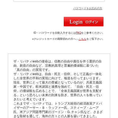
パスワードをお忘れの方
ID・パスワードを自動入力するには
FAQ
をご参考ください。
※クレジットカードの期限切れの方へ…
こちら
をご覧下さい。
ザ・リバティwebの使命は、信教の自由や責任を伴う選択の自
由、創造の自由など、宗教的真理と普遍的価値観に基づいた
「真の自由」の実現です。
ザ・リバティwebは、自由・民主・信仰、そして正義が一体化
した全世界の平和の実現に向けて、報道を行ってまいります。
現在、世界にとって最大の脅威となっているのが、共産主義国
家・中国です。欧米諸国と連携を強めて、「自由・民主・信
仰」の価値観を広めることで、「全体主義国家が世界を支配す
る」という恐ろしい未来の到来を防ぎ、世界の人々を救ってい
きたいと考えています。
これまでザ・リバティでは、トランプ大統領の経済政策アドバ
イザーのアーサー・Ｂ・ラッファー氏、スティーブ・ムーア
氏、米アジア問題専門家のゴードン・G. チャン氏など、さまざ
まな取材を通して、海外の方々との人脈を築いてきました。