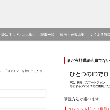
隆法 The Perspective
記事一覧
動画・未来編集
よくある質
まだ有料購読会員でない
し、「ログイン」を押してくださ
）
購読方法が選べます
クレジット払い（月額