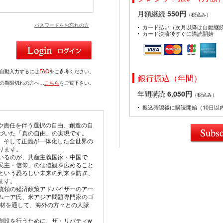
月額継続
550円
（税込み）
パスワードをお忘れの方
カード払い（次月以降は自動継
カード決済後すぐに購読開始
を自動入力するには
FAQ
をご参考ください。
銀行振込（年間）
ドの期限切れの方へ…
こちら
をご覧下さい。
年間購読
6,050円
（税込み）
振込確認後に購読開始（10日以
由や責任を伴う選択の自由、創造の自
づいた「真の自由」の実現です。
仰、そして正義が一体化した全世界の
ります。
いるのが、共産主義国家・中国で
民主・信仰」の価値観を広めること
という恐ろしい未来の到来を防ぎ、
ます。
統領の経済政策アドバイザーのアー
ムーア氏、米アジア問題専門家のゴ
取材を通して、海外の方々との人脈
創設を行うために、ザ・リバティw