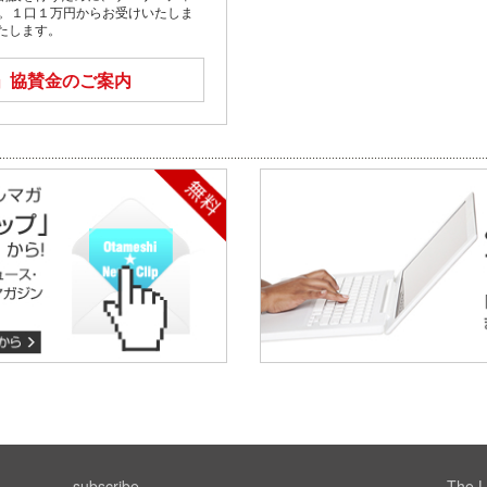
す。１口１万円からお受けいたしま
たします。
」
協賛金のご案内
subscribe
The L