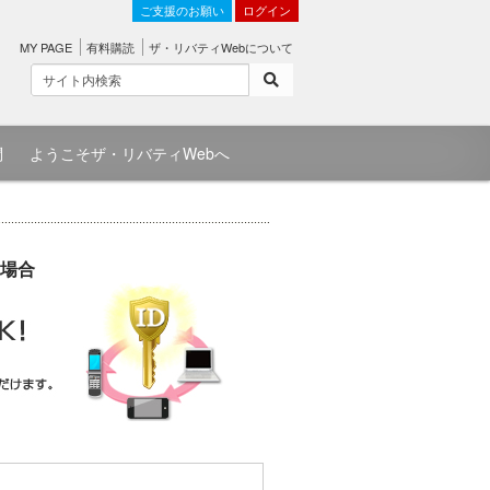
ご支援のお願い
ログイン
MY PAGE
有料購読
ザ・リバティWebについて
問
ようこそザ・リバティWebへ
場合
）