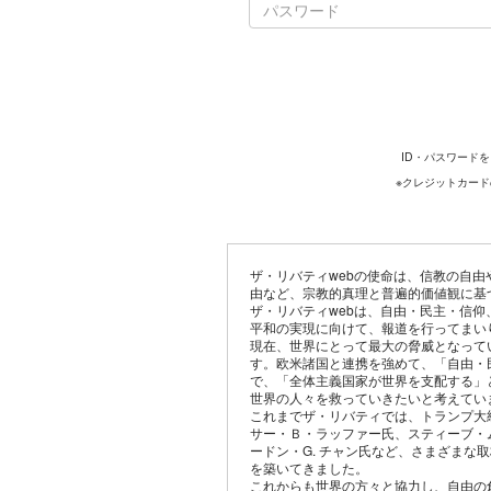
ID・パスワード
※クレジットカー
ザ・リバティwebの使命は、信教の自
由など、宗教的真理と普遍的価値観に基
ザ・リバティwebは、自由・民主・信
平和の実現に向けて、報道を行ってまい
現在、世界にとって最大の脅威となって
す。欧米諸国と連携を強めて、「自由・
で、「全体主義国家が世界を支配する」
世界の人々を救っていきたいと考えてい
これまでザ・リバティでは、トランプ大
サー・Ｂ・ラッファー氏、スティーブ・
ードン・G. チャン氏など、さまざまな
を築いてきました。
これからも世界の方々と協力し、自由の