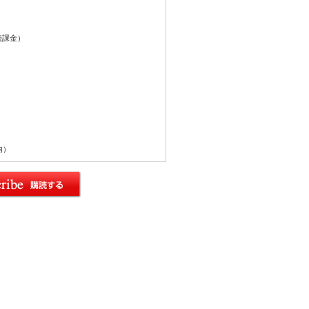
続課金）
内）