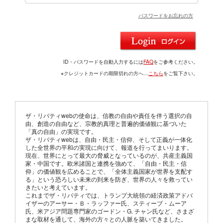
パスワードをお忘れの方
ID・パスワードを自動入力するには
FAQ
をご参考ください。
※クレジットカードの期限切れの方へ…
こちら
をご覧下さい。
ザ・リバティwebの使命は、信教の自由や責任を伴う選択の自
由、創造の自由など、宗教的真理と普遍的価値観に基づいた
「真の自由」の実現です。
ザ・リバティwebは、自由・民主・信仰、そして正義が一体化
した全世界の平和の実現に向けて、報道を行ってまいります。
現在、世界にとって最大の脅威となっているのが、共産主義国
家・中国です。欧米諸国と連携を強めて、「自由・民主・信
仰」の価値観を広めることで、「全体主義国家が世界を支配す
る」という恐ろしい未来の到来を防ぎ、世界の人々を救ってい
きたいと考えています。
これまでザ・リバティでは、トランプ大統領の経済政策アドバ
イザーのアーサー・Ｂ・ラッファー氏、スティーブ・ムーア
氏、米アジア問題専門家のゴードン・G. チャン氏など、さまざ
まな取材を通して、海外の方々との人脈を築いてきました。