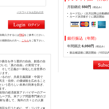
月額継続
550円
（税込み）
パスワードをお忘れの方
カード払い（次月以降は自動継
カード決済後すぐに購読開始
を自動入力するには
FAQ
をご参考ください。
銀行振込（年間）
ドの期限切れの方へ…
こちら
をご覧下さい。
年間購読
6,050円
（税込み）
振込確認後に購読開始（10日以
由や責任を伴う選択の自由、創造の自
づいた「真の自由」の実現です。
仰、そして正義が一体化した全世界の
ります。
いるのが、共産主義国家・中国で
民主・信仰」の価値観を広めること
という恐ろしい未来の到来を防ぎ、
ます。
統領の経済政策アドバイザーのアー
ムーア氏、米アジア問題専門家のゴ
取材を通して、海外の方々との人脈
創設を行うために、ザ・リバティw