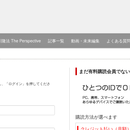
隆法 The Perspective
記事一覧
動画・未来編集
よくある質
まだ有料購読会員でない
し、「ログイン」を押してくださ
）
購読方法が選べます
クレジット払い（月額