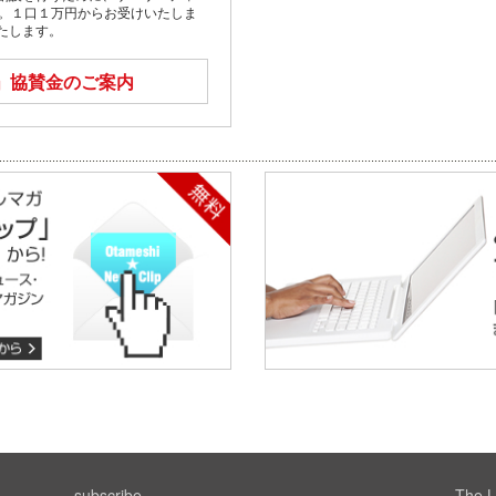
す。１口１万円からお受けいたしま
たします。
」
協賛金のご案内
subscribe
The L