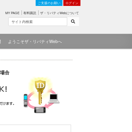
ご支援のお願い
ログイン
MY PAGE
有料購読
ザ・リバティWebについて
問
ようこそザ・リバティWebへ
場合
）