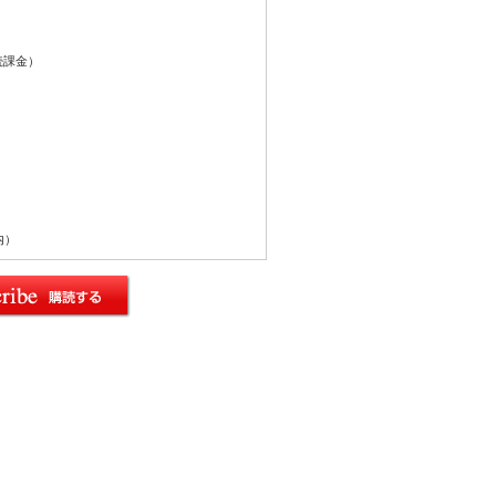
続課金）
内）