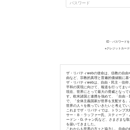
ID・パスワード
※クレジットカー
ザ・リバティwebの使命は、信教の自
由など、宗教的真理と普遍的価値観に基
ザ・リバティwebは、自由・民主・信
平和の実現に向けて、報道を行ってまい
現在、世界にとって最大の脅威となって
す。欧米諸国と連携を強めて、「自由・
で、「全体主義国家が世界を支配する」
世界の人々を救っていきたいと考えてい
これまでザ・リバティでは、トランプ大
サー・Ｂ・ラッファー氏、スティーブ・
ードン・G. チャン氏など、さまざまな
を築いてきました。
これからも世界の方々と協力し、自由の