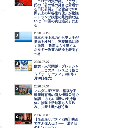
「コロナ対策の顔」ファウチ
氏の「公の場の発言と矛盾す
る日記公開」「公聴会で100
回以上の黙秘権行使」が物議
─ トランプ政権の最終的な狙
いは「中国の責任追及」にあ
る
2026.07.29
3
日本の洋上風力から英大手が
撤退を検討し、三菱離脱に続
く激震 ─ 政府はもう潔くエ
ネルギー政策の転換を表明す
べき
年、
2026.07.27
4
疲労・人間関係・プレッシャ
ー……このストレスどう抜こ
う「ザ・リバティ」9月号(7
月30日発売)
2026.07.31
5
マムダニNY市長、裕福な不
年、
動産所有者の個人情報公開で
物議 ─ さらに同氏の支持母
体には親中活動家も入り込
み、共産主義へばく進
2026.08.02
6
【名画座リバティ (29)】映画
で学ぶ偉人伝(1)──『若き日
年、
のリンカーン』