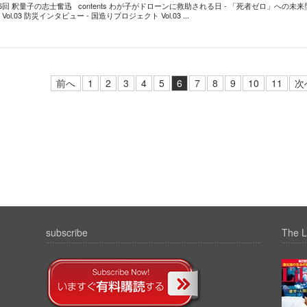
6回 釈量子の志士奮迅 contents わが子がドローンに救助される日 - 「死者ゼロ」への未来
ol.03 防災インタビュー - 国造りプロジェクト Vol.03 ...
前へ
1
2
3
4
5
6
7
8
9
10
11
次
subscribe
The L