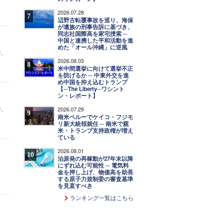
2026.07.28
7
辺野古転覆事故を巡り、海保
が遺族の刑事告訴に基づき、
同志社国際高を家宅捜索 ─
中国と連携した平和活動を進
めた「オール沖縄」に逆風
年、
2026.08.03
8
米中間選挙に向けて選挙不正
を防げるか ─ 中東外交を進
め中国を抑え込むトランプ
【─The Liberty─ワシント
ン・レポート】
年、
2026.07.29
9
南米ペルーでケイコ・フジモ
リ新大統領就任 ─ 南米で親
米・トランプ支持政権が増え
ている
2026.08.01
10
泊原発の再稼動が27年末以降
にずれ込む可能性 ─ 電気料
金を押し上げ、物価高を助長
する原子力規制委の審査基準
を見直すべき
ランキング一覧はこちら