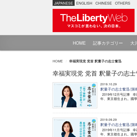
JAPANESE
ENGLISH
CHINESE
OTHERS
HOME
記事カテゴリー
大川
HOME
幸福実現党 党首 釈量子の志士奮迅
幸福実現党 党首 釈量子の志士
2019.10.29
釈量子の志士奮迅 [第
2019年12月号記事 
年、東京都生まれ。國學
2019.09.29
釈量子の志士奮迅 [第8
2019年11月号記事 
年、東京都生まれ。國學