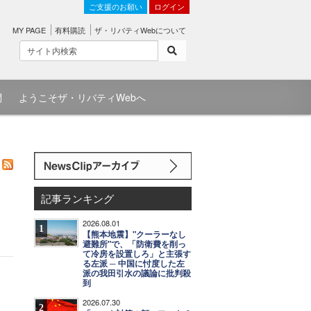
ご支援のお願い
ログイン
MY PAGE
有料購読
ザ・リバティWebについて
問
ようこそザ・リバティWebへ
記事ランキング
2026.08.01
1
【熊本地震】"クーラーなし
避難所"で、「防衛費を削っ
て冷房を設置しろ」と主張す
る左派 ─ 中国に忖度した左
派の我田引水の議論に批判殺
到
2026.07.30
2