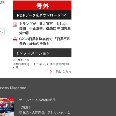
型防
トランプが「敗北宣言」をしない
理由「不正選挙」疑惑に 中国共産
へ
党の影
G20の日露首脳会談で 「日露平和
条約」締結の決断を
インフォメーション
2019.10.18
消費税率引き上げに合わせた価格改定のお知
らせ
一覧はこちら
iberty Magazine
ザ・リバティ2026年9月号
【特集】
◎ 疲労・人間関係・プレッシャー こ