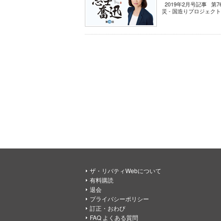
2019年2月号記事 第7
災 - 国造りプロジェクト V
ザ・リバティWebについて
有料購読
退会
プライバシーポリシー
訂正・おわび
FAQ よくある質問