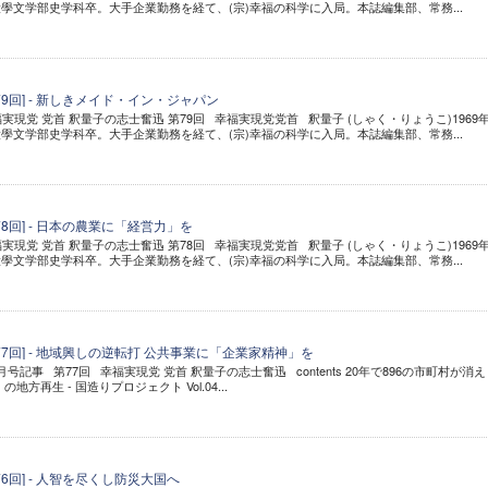
學文学部史学科卒。大手企業勤務を経て、(宗)幸福の科学に入局。本誌編集部、常務...
79回] - 新しきメイド・イン・ジャパン
福実現党 党首 釈量子の志士奮迅 第79回 幸福実現党党首 釈量子 (しゃく・りょうこ)1969
學文学部史学科卒。大手企業勤務を経て、(宗)幸福の科学に入局。本誌編集部、常務...
8回] - 日本の農業に「経営力」を
福実現党 党首 釈量子の志士奮迅 第78回 幸福実現党党首 釈量子 (しゃく・りょうこ)1969
學文学部史学科卒。大手企業勤務を経て、(宗)幸福の科学に入局。本誌編集部、常務...
77回] - 地域興しの逆転打 公共事業に「企業家精神」を
年3月号記事 第77回 幸福実現党 党首 釈量子の志士奮迅 contents 20年で896の市町村が消え
方再生 - 国造りプロジェクト Vol.04...
6回] - 人智を尽くし防災大国へ