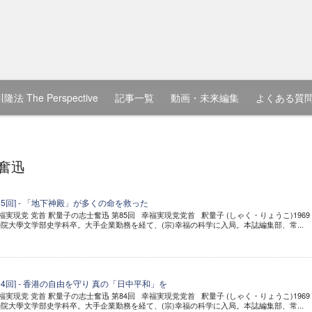
隆法 The Perspective
記事一覧
動画・未来編集
よくある質
奮迅
85回] - 「地下神殿」が多くの命を救った
幸福実現党 党首 釈量子の志士奮迅 第85回 幸福実現党党首 釈量子 (しゃく・りょうこ)1969
院大學文学部史学科卒。大手企業勤務を経て、(宗)幸福の科学に入局。本誌編集部、常...
4回] - 香港の自由を守り 真の「日中平和」を
幸福実現党 党首 釈量子の志士奮迅 第84回 幸福実現党党首 釈量子 (しゃく・りょうこ)1969
院大學文学部史学科卒。大手企業勤務を経て、(宗)幸福の科学に入局。本誌編集部、常...