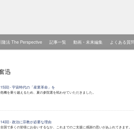
隆法 The Perspective
記事一覧
動画・未来編集
よくある質
奮迅
15回] - 宇宙時代の「産業革命」を
の危機を乗り越えるため、夏の参院選を戦わせていただきました。
14回] - 政治に宗教が必要な理由
、全国で多くの皆様にお会いするなか、これまでのご支援に感謝の思いがあふれてきます。