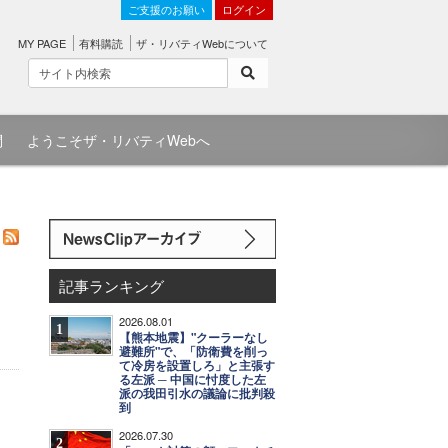
ご支援のお願い
ログイン
MY PAGE
有料購読
ザ・リバティWebについて
問
ようこそザ・リバティWebへ
記事ランキング
2026.08.01
1
【熊本地震】"クーラーなし
避難所"で、「防衛費を削っ
て冷房を設置しろ」と主張す
る左派 ─ 中国に忖度した左
派の我田引水の議論に批判殺
到
2026.07.30
2