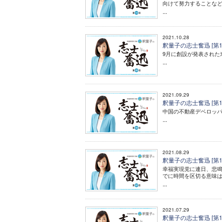
向けて努力することな
...
2021.10.28
釈量子の志士奮迅 [第
9月に創設が発表された
...
2021.09.29
釈量子の志士奮迅 [第
中国の不動産デベロッパ
...
2021.08.29
釈量子の志士奮迅 [第1
幸福実現党に連日、悲鳴
でに時間を区切る意味は
...
2021.07.29
釈量子の志士奮迅 [第