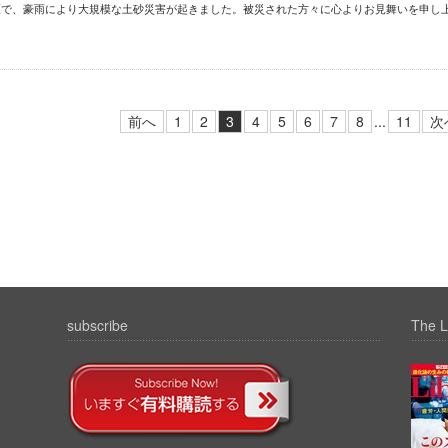
区で、豪雨により大規模な土砂災害が起きました。被災された方々に心よりお見舞いを申し
前へ
1
2
3
4
5
6
7
8
...
11
次
subscribe
The L