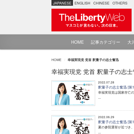
JAPANESE
ENGLISH
CHINESE
OTHERS
HOME
記事カテゴリー
大川
HOME
幸福実現党 党首 釈量子の志士奮迅
幸福実現党 党首 釈量子の志士
2022.07.28
釈量子の志士奮迅 [第1
幸福実現党は国家存亡
...
2022.06.29
釈量子の志士奮迅 [第1
夏の参院選挙が近づき
...