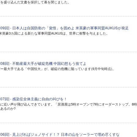
どを盛り込んだ文書を採択して幕を閉じました。
109回] - 日本人は自国防衛の「覚悟」を固めよ 米英豪の軍事同盟AUKUSが発足
米英豪3カ国による新たな軍事同盟AUKUSは、世界に衝撃を与えました。
108回] - 不動産最大手が破綻危機 中国幻想もう捨てよ
ー最大手である「中国恒大」が、破綻の危機に陥っています(9月中旬時点)。
07回] - 感染症全体主義に自由の叫びを！
に近い声が飛び込んできています。「居酒屋は5時オープンで7時にオーダーストップ。8
あるのか?
106回] - 見上げればジェノサイド！？ 日本の山をソーラーで埋め尽くすな