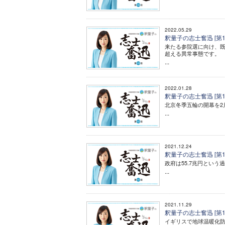
2022.05.29
釈量子の志士奮迅 [第
来たる参院選に向け、既
超える異常事態です。
...
2022.01.28
釈量子の志士奮迅 [第
北京冬季五輪の開幕を2
...
2021.12.24
釈量子の志士奮迅 [第1
政府は55.7兆円という
...
2021.11.29
釈量子の志士奮迅 [第1
イギリスで地球温暖化防