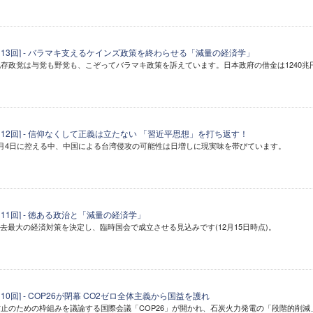
113回] - バラマキ支えるケインズ政策を終わらせる「減量の経済学」
存政党は与党も野党も、こぞってバラマキ政策を訴えています。日本政府の借金は1240兆
112回] - 信仰なくして正義は立たない 「習近平思想」を打ち返す！
月4日に控える中、中国による台湾侵攻の可能性は日増しに現実味を帯びています。
11回] - 徳ある政治と「減量の経済学」
過去最大の経済対策を決定し、臨時国会で成立させる見込みです(12月15日時点)。
10回] - COP26が閉幕 CO2ゼロ全体主義から国益を護れ
止のための枠組みを議論する国際会議「COP26」が開かれ、石炭火力発電の「段階的削減