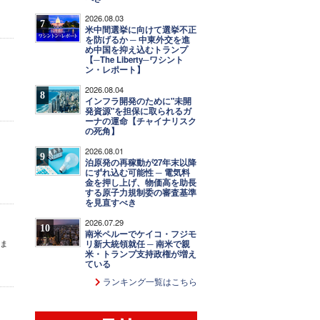
2026.08.03
7
米中間選挙に向けて選挙不正
を防げるか ─ 中東外交を進
め中国を抑え込むトランプ
【─The Liberty─ワシント
ン・レポート】
2026.08.04
8
インフラ開発のために"未開
発資源"を担保に取られるガ
ーナの運命【チャイナリスク
の死角】
2026.08.01
9
泊原発の再稼動が27年末以降
にずれ込む可能性 ─ 電気料
金を押し上げ、物価高を助長
する原子力規制委の審査基準
を見直すべき
2026.07.29
10
南米ペルーでケイコ・フジモ
時ま
リ新大統領就任 ─ 南米で親
米・トランプ支持政権が増え
ている
ランキング一覧はこちら