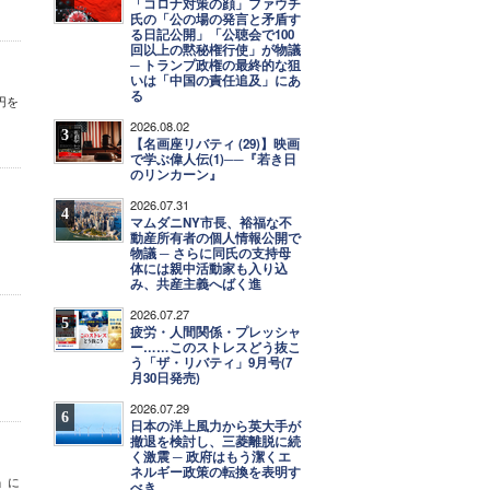
「コロナ対策の顔」ファウチ
氏の「公の場の発言と矛盾す
る日記公開」「公聴会で100
回以上の黙秘権行使」が物議
─ トランプ政権の最終的な狙
いは「中国の責任追及」にあ
る
円を
2026.08.02
3
【名画座リバティ (29)】映画
で学ぶ偉人伝(1)──『若き日
のリンカーン』
2026.07.31
4
マムダニNY市長、裕福な不
動産所有者の個人情報公開で
物議 ─ さらに同氏の支持母
体には親中活動家も入り込
み、共産主義へばく進
2026.07.27
5
疲労・人間関係・プレッシャ
ー……このストレスどう抜こ
う「ザ・リバティ」9月号(7
月30日発売)
2026.07.29
6
日本の洋上風力から英大手が
撤退を検討し、三菱離脱に続
く激震 ─ 政府はもう潔くエ
ネルギー政策の転換を表明す
」に
べき