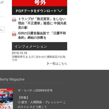
上げ
トランプが「敗北宣言」をしない
理由「不正選挙」疑惑に 中国共産
党の影
へ
G20の日露首脳会談で 「日露平和
条約」締結の決断を
インフォメーション
2019.10.18
消費税率引き上げに合わせた価格改定のお知
らせ
一覧はこちら
iberty Magazine
ザ・リバティ2026年9月号
【特集】
◎ 疲労・人間関係・プレッシャー こ
のストレスどう抜こう