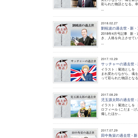
彩られた物語となる。
...
2018.02.27
劉暁波の過去世 - 新
2018年4月号記事 
き、人格を向上させて
...
2017.10.29
サッチャーの過去世 -
イラスト：菊池としを 
まれ変わりながら、魂
って彩られた物語となる
2017.08.29
児玉源太郎の過去世 -
イラスト：菊池としを 2
ロフィール (こだま・げ
備したほか...
2017.07.29
田中角栄の過去世 - 