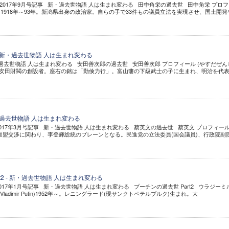
2017年9月号記事 新・過去世物語 人は生まれ変わる 田中角栄の過去世 田中角栄 プロフ
)1918年～93年。新潟県出身の政治家。自らの手で33件もの議員立法を実現させ、国土開発
 新・過去世物語 人は生まれ変わる
・過去世物語 人は生まれ変わる 安田善次郎の過去世 安田善次郎 プロフィール (やすだぜん
21年。安田財閥の創設者。座右の銘は「勤倹力行」。富山藩の下級武士の子に生まれ、明治を代
・過去世物語 人は生まれ変わる
017年3月号記事 新・過去世物語 人は生まれ変わる 蔡英文の過去世 蔡英文 プロフィール
加盟交渉に関わり、李登輝総統のブレーンとなる。民進党の立法委員(国会議員)、行政院副
t2 - 新・過去世物語 人は生まれ変わる
017年1月号記事 新・過去世物語 人は生まれ変わる プーチンの過去世 Part2 ウラジーミ
ladimir Putin)1952年～。レニングラード(現サンクトペテルブルク)生まれ。大