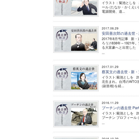
イラスト：菊池としを 
ール (たなか・かくえい
電源開発、道...
2017.06.29
安田善次郎の過去世 -
2017年8月号記事 新
ろう)1838年～19
る大富豪へと出世した
...
2017.01.29
蔡英文の過去世 - 新
イラスト:菊池としを 2
北生まれ。台湾のWTO
(副首相)を経...
2016.11.29
プーチンの過去世 Par
イラスト:菊池としを 2
プーチン プロフィール (V
...
2016.10.29