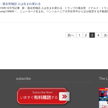
新・過去世物語 人は生まれ変わる
2016年12月号記事 新・過去世物語 人は生まれ変わる トランプの過去世 ドナルド・トラ
d Trump)1946年～。ニューヨーク生まれ。ペンシルベニア大学在学中から父が経営する不動産開.
前へ
1
2
3
4
次
subscribe
The L