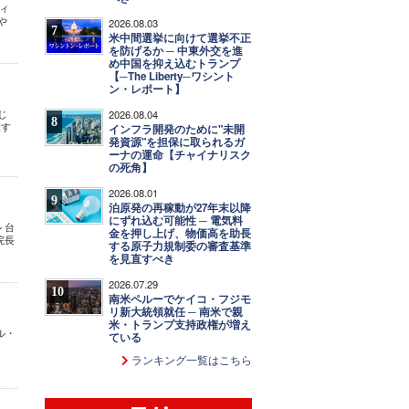
ィ
や
2026.08.03
7
米中間選挙に向けて選挙不正
を防げるか ─ 中東外交を進
め中国を抑え込むトランプ
【─The Liberty─ワシント
ン・レポート】
じ
2026.08.04
8
表す
インフラ開発のために"未開
発資源"を担保に取られるガ
ーナの運命【チャイナリスク
の死角】
2026.08.01
9
泊原発の再稼動が27年末以降
にずれ込む可能性 ─ 電気料
 台
金を押し上げ、物価高を助長
院長
する原子力規制委の審査基準
を見直すべき
2026.07.29
10
南米ペルーでケイコ・フジモ
リ新大統領就任 ─ 南米で親
米・トランプ支持政権が増え
ル・
ている
ランキング一覧はこちら