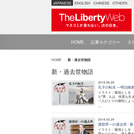
JAPANESE
ENGLISH
CHINESE
OTHERS
HOME
記事カテゴリー
大川
HOME
新・過去世物語
新・過去世物語
2018.06.29
孔子の転生 ―明治維新
イラスト：菊池としを 
だ"男 人は、何度も生
一人ひとりの個性によ
...
2018.03.29
渡部昇一の過去世 - 
イラスト：菊池としを 
変わりながら、魂を磨