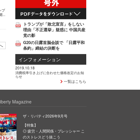
ンプ
..
トランプが「敗北宣言」をしない
理由「不正選挙」疑惑に 中国共産
党の影
G20の日露首脳会談で 「日露平和
へ
条約」締結の決断を
インフォメーション
2019.10.18
消費税率引き上げに合わせた価格改定のお知
らせ
一覧はこちら
iberty Magazine
ザ・リバティ2026年9月号
【特集】
◎ 疲労・人間関係・プレッシャー こ
のストレスどう抜こう