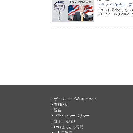
トランプの過去世 - 
イラスト:菊池としを 
プロフィール (Donal
ザ・リバティWebについて
有料購読
退会
プライバシーポリシー
訂正・おわび
FAQ よくある質問
ご利用環境