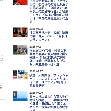
「コロナ対策の顔」ファウチ
氏の「公の場の発言と矛盾す
る日記公開」「公聴会で100
回以上の黙秘権行使」が物議
─ トランプ政権の最終的な狙
いは「中国の責任追及」にあ
る
2026.08.02
3
【名画座リバティ (29)】映画
で学ぶ偉人伝(1)──『若き日
のリンカーン』
2026.07.31
4
マムダニNY市長、裕福な不
動産所有者の個人情報公開で
も生
物議 ─ さらに同氏の支持母
によ
体には親中活動家も入り込
み、共産主義へばく進
2026.07.27
5
疲労・人間関係・プレッシャ
ー……このストレスどう抜こ
う「ザ・リバティ」9月号(7
プ
月30日発売)
整
2026.07.29
6
日本の洋上風力から英大手が
撤退を検討し、三菱離脱に続
く激震 ─ 政府はもう潔くエ
ネルギー政策の転換を表明す
べき