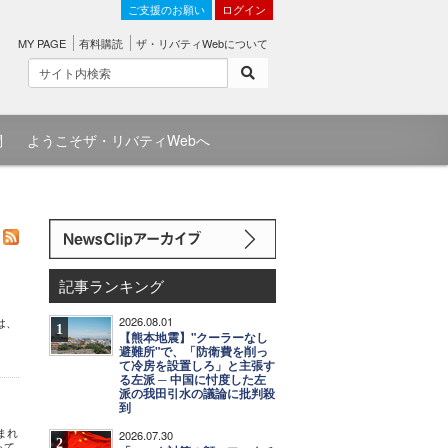
ご支援のお願い
ログイン
MY PAGE
有料購読
ザ・リバティWebについて
問
ようこそザ・リバティWebへ
記事ランキング
2026.08.01
は、
1
【熊本地震】"クーラーなし
避難所"で、「防衛費を削っ
て冷房を設置しろ」と主張す
る左派 ─ 中国に忖度した左
派の我田引水の議論に批判殺
到
まれ
2026.07.30
2
って