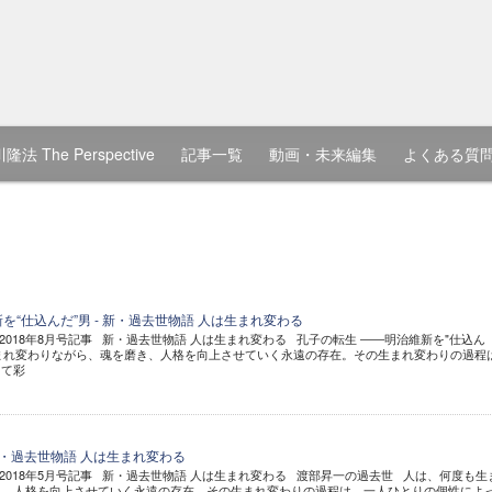
隆法 The Perspective
記事一覧
動画・未来編集
よくある質
を“仕込んだ”男 - 新・過去世物語 人は生まれ変わる
2018年8月号記事 新・過去世物語 人は生まれ変わる 孔子の転生 ――明治維新を"仕込ん
まれ変わりながら、魂を磨き、人格を向上させていく永遠の存在。その生まれ変わりの過程
って彩
新・過去世物語 人は生まれ変わる
2018年5月号記事 新・過去世物語 人は生まれ変わる 渡部昇一の過去世 人は、何度も生
き、人格を向上させていく永遠の存在。その生まれ変わりの過程は、一人ひとりの個性によ