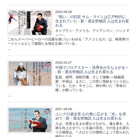
2022.09.29
「呪い」の巨匠 サム・ライミは江戸時代に
生まれていた - 新・過去世物語 人は生まれ変
わる
キャプテン・アメリカ、アイアンマン、バットマ
ン──。
これらスーパーヒーローの活躍を描いたいわゆる「アメコミもの」は、映画界の
一ジャンルとして確固たる地位を築いている。
...
2022.02.27
中国でゾロアスター・洪秀全が立ち上がる！
- 新・過去世物語 人は生まれ変わる
監視、拷問、強制労働、そして侵略──独裁国
家・中国は、まさに、この世に地獄をつくり出し
ている。だが、今そこに、神が蒔いた「革命の
種」が眠っている。
...
2021.08.29
ユングの過去世 心の奥に広がる「光」を求
めて - 新・過去世物語 人は生まれ変わる
人は、何度も生まれ変わりながら、魂を磨き、人
格を向上させていく永遠の存在。その生まれ変わ
りの過程は、一人ひとりの個性によって彩られた
物語となる。