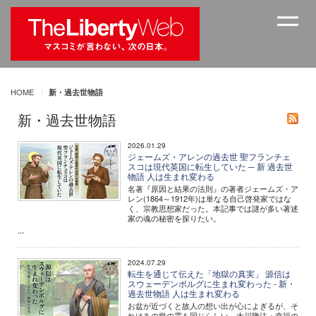
HOME
新・過去世物語
新・過去世物語
2026.01.29
ジェームズ・アレンの過去世 聖フランチェ
スコは現代英国に転生していた ─ 新 過去世
物語 人は生まれ変わる
名著『原因と結果の法則』の著者ジェームズ・ア
レン(1864～1912年)は単なる自己啓発家ではな
く、宗教思想家だった。本記事では謎が多い著述
家の魂の秘密を探りたい。
...
2024.07.29
転生を通じて伝えた「地獄の真実」 源信は
スウェーデンボルグに生まれ変わった - 新・
過去世物語 人は生まれ変わる
お盆が近づくと故人の想い出が心によぎるが、そ
れはあの世の霊も同じらしい。大川隆法・幸福の