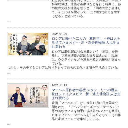
科学総裁は、遺族が墓参りなどを行う時期に、あ
の世の先祖が遺族を想うと、「両者の念が合体し
て、そこに橋が架かって、(この世に)出てきやす
くなる」と述べている。
...
2024.01.29
ロシアに降りた二人の「救世主」 ─神は人を
見捨てたまわず─ - 新・過去世物語 人は生ま
れ変わる
ロシアは20世紀に社会主義という「地獄」を経
験し、ソ連崩壊後の混乱も乗り越えたが、現在
は、ウクライナなどを巡る米欧との確執が深まっ
ている。
しかし、その中でもロシアは誇りをもって自らの文化・文明を守り続けている。
...
2023.11.29
マーベル原作者の秘密 スタン・リーの過去
世はシェイクスピア - 新・過去世物語 人は生
まれ変わる
映画『マーベルズ』が、今年11月に日米同時公
開された。『アベンジャーズ/エンドゲーム』で
悪の首領サノスを相手に規格外のパワーを発揮し
たキャプテン・マーベルを主人公として、その作
品に豪華ヒーローが集結している。
...