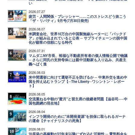
い
2026.07.27
4
疲労・人間関係・プレッシャー……このストレスどう抜こう
「ザ・リバティ」9月号(7月30日発売)
2026.08.07
5
米調査会社、世界10万台の中国製無線ルーターに「バックド
ア」が組み込まれていると公表 ─ サプライチェーンの脱中国
化が顧客の信頼になる時代
2026.07.31
6
マムダニNY市長、裕福な不動産所有者の個人情報公開で物議
─ さらに同氏の支持母体には親中活動家も入り込み、共産主
義へばく進
2026.08.03
7
米中間選挙に向けて選挙不正を防げるか ─ 中東外交を進め中
国を抑え込むトランプ【─The Liberty─ワシントン・レポー
ト】
2026.08.05
8
交流重ねる中朝の"蜜月"と習主席の後継者問題【澁谷司──中
国包囲網の現在地】
2026.08.04
9
インフラ開発のために"未開発資源"を担保に取られるガーナ
の運命【チャイナリスクの死角】
2026.08.01
10
泊原発の再稼動が27年末以降にずれ込む可能性 ─ 電気料金を