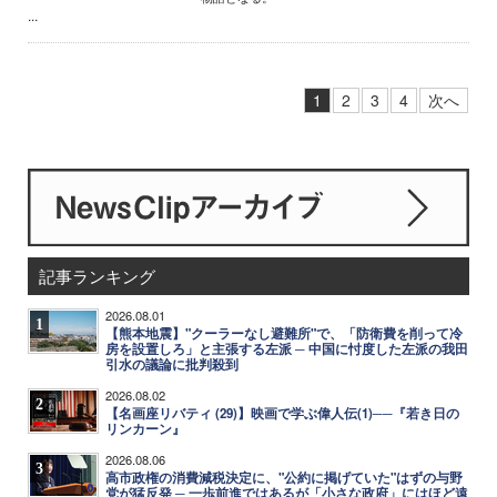
...
1
2
3
4
次へ
記事ランキング
2026.08.01
1
【熊本地震】"クーラーなし避難所"で、「防衛費を削って冷
房を設置しろ」と主張する左派 ─ 中国に忖度した左派の我田
引水の議論に批判殺到
2026.08.02
2
【名画座リバティ (29)】映画で学ぶ偉人伝(1)──『若き日の
リンカーン』
2026.08.06
3
高市政権の消費減税決定に、"公約に掲げていた"はずの与野
党が猛反発 ─ 一歩前進ではあるが「小さな政府」にはほど遠