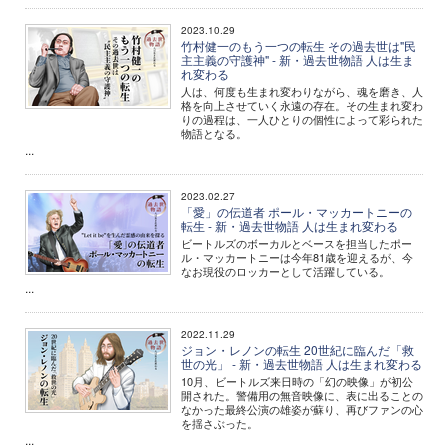
2023.10.29
竹村健一のもう一つの転生 その過去世は"民
主主義の守護神" - 新・過去世物語 人は生ま
れ変わる
人は、何度も生まれ変わりながら、魂を磨き、人
格を向上させていく永遠の存在。その生まれ変わ
りの過程は、一人ひとりの個性によって彩られた
物語となる。
...
2023.02.27
「愛」の伝道者 ポール・マッカートニーの
転生 - 新・過去世物語 人は生まれ変わる
ビートルズのボーカルとベースを担当したポー
ル・マッカートニーは今年81歳を迎えるが、今
なお現役のロッカーとして活躍している。
...
2022.11.29
ジョン・レノンの転生 20世紀に臨んだ「救
世の光」 - 新・過去世物語 人は生まれ変わる
10月、ビートルズ来日時の「幻の映像」が初公
開された。警備用の無音映像に、表に出ることの
なかった最終公演の雄姿が蘇り、再びファンの心
を揺さぶった。
...