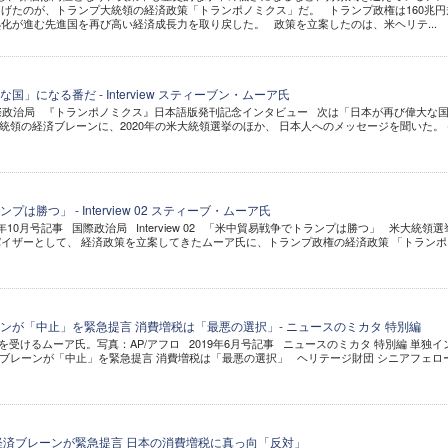
げたのが、トランプ大統領の経済政策「トランポノミクス」だ。 トランプ政権は160兆円
化が進む先進国を再び高い経済成長力を取り戻した。 政策を立案したのは、米ヘリテ...
」になる番だ - Interview スティーブン・ムーア氏
国際政治局 『トランポノミクス』日本語版発刊記念インタビュー 次は「日本が再び偉大な
統領の経済ブレーンに、2020年の米大統領選挙のほか、 日本人へのメッセージを聞いた。 
は勝つ」 - Interview 02 スティーブ・ムーア氏
9年10月号記事 国際政治局 Interview 02 「米中貿易戦争でトランプは勝つ」 米大統領選
イザーとして、 経済政策を立案してきたムーア氏に、トランプ政権の経済政策 「トランポ..
ンが「中止」を緊急提言 消費増税は「最悪の選択」- ニュースのミカタ 特別編
材を受けるムーア氏。写真：AP/アフロ 2019年6月号記事 ニュースのミカタ 特別編 単独イ
ブレーンが「中止」を緊急提言 消費増税は「最悪の選択」 ヘリテージ財団 シニアフェロー .
経済ブレーンが緊急提言 日本の消費増税に真っ向「反対」