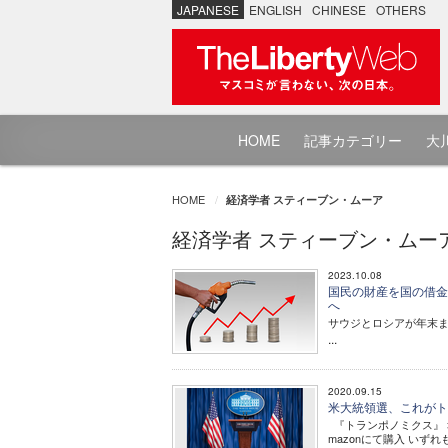
JAPANESE
ENGLISH
CHINESE
OTHERS
HOME
記事カテゴリー
大川
HOME
経済学者 スティーブン・ムーア
経済学者 スティーブン・ムー
2023.10.08
国民の財産を国の借金
へ
サウジとロシアが年末ま
...
2020.09.15
米大統領選、これがト
『トランポノミクス』 幸
mazonにて購入 いず