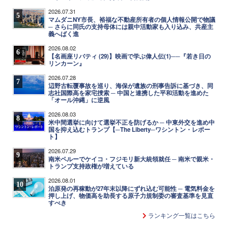
2026.07.31
5
マムダニNY市長、裕福な不動産所有者の個人情報公開で物議
─ さらに同氏の支持母体には親中活動家も入り込み、共産主
義へばく進
2026.08.02
6
【名画座リバティ (29)】映画で学ぶ偉人伝(1)──『若き日の
リンカーン』
2026.07.28
7
辺野古転覆事故を巡り、海保が遺族の刑事告訴に基づき、同
志社国際高を家宅捜索 ─ 中国と連携した平和活動を進めた
「オール沖縄」に逆風
2026.08.03
8
米中間選挙に向けて選挙不正を防げるか ─ 中東外交を進め中
国を抑え込むトランプ【─The Liberty─ワシントン・レポー
ト】
2026.07.29
9
南米ペルーでケイコ・フジモリ新大統領就任 ─ 南米で親米・
トランプ支持政権が増えている
2026.08.01
10
泊原発の再稼動が27年末以降にずれ込む可能性 ─ 電気料金を
押し上げ、物価高を助長する原子力規制委の審査基準を見直
すべき
ランキング一覧はこちら