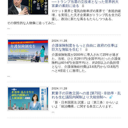
──トランプ当選の立役者となった世界的大
富豪の素顔に迫る
ロケット業界と電気自動車(EV)業界で「創造的破
壊」を実現した天才企業家がトランプ氏を全力応
援し、政治に新たな風をもたらしつつある。
その個性的な人物像に迫ってみた。
...
2024.11.28
介護保険制度をもっと自由に 政府の仕事は
巨大な無駄を生む！
介護保険制度が2000年に導入されて25年が過ぎ
た。当初、ひと月2911円(全国平均)だった介護保
険料は6014円(全国平均)と、約2倍以上の負担増
となり、介護保険給付費は3.6兆円から13.8兆円
へと4倍近くに激増した。
...
2024.11.28
釈量子の宗教立国への道 [第7回] - 非効率・乱
れを生む議院内閣制より大統領制へ
「新・日本国憲法 試案」は〔第三条〕からいよ
いよ「統治機構」に関する条文に入ります。
...