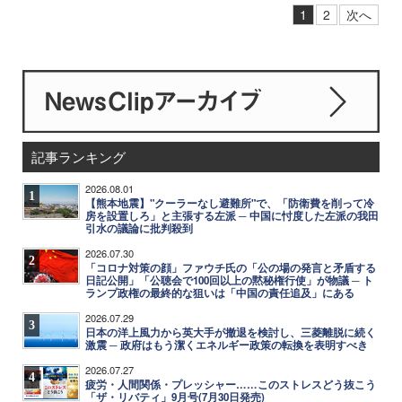
1
2
次へ
記事ランキング
2026.08.01
1
【熊本地震】"クーラーなし避難所"で、「防衛費を削って冷
房を設置しろ」と主張する左派 ─ 中国に忖度した左派の我田
引水の議論に批判殺到
2026.07.30
2
「コロナ対策の顔」ファウチ氏の「公の場の発言と矛盾する
日記公開」「公聴会で100回以上の黙秘権行使」が物議 ─ ト
ランプ政権の最終的な狙いは「中国の責任追及」にある
2026.07.29
3
日本の洋上風力から英大手が撤退を検討し、三菱離脱に続く
激震 ─ 政府はもう潔くエネルギー政策の転換を表明すべき
2026.07.27
4
疲労・人間関係・プレッシャー……このストレスどう抜こう
「ザ・リバティ」9月号(7月30日発売)