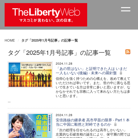
HOME
タグ「2025年1月号記事」の記事一覧
タグ「2025年1月号記事」の記事一覧
2024.11.28
「あの世はない」と証明できた人は いまだ
一人もいない(後編) - 未来への羅針盤
信仰心を強く持つための心構えを、改めて教えて
いただければ幸いです。また、世の中に善なる思
いで生きている方は非常に多いと思いますが、な
かなかそれでも宗教に入って来れない方たちは多
いと思います。
...
2024.11.28
安倍路線の継承者 高市早苗の限界 - Part 1 本
当に中国に毅然と対峙できるのか
「次の総理を任せられるのは高市しかいない」
左翼的な石破首相の誕生により、保守層の間では