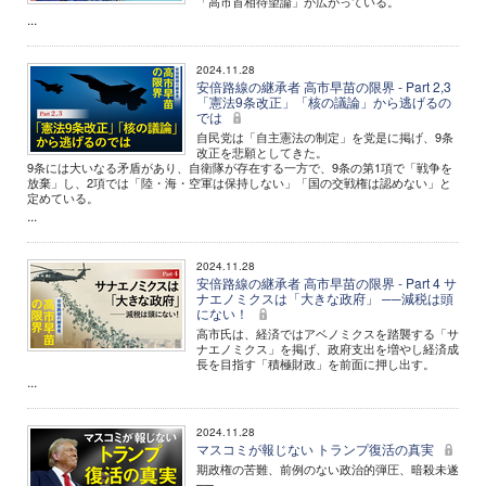
「高市首相待望論」が広がっている。
...
2024.11.28
安倍路線の継承者 高市早苗の限界 - Part 2,3
「憲法9条改正」「核の議論」から逃げるの
では
自民党は「自主憲法の制定」を党是に掲げ、9条
改正を悲願としてきた。
9条には大いなる矛盾があり、自衛隊が存在する一方で、9条の第1項で「戦争を
放棄」し、2項では「陸・海・空軍は保持しない」「国の交戦権は認めない」と
定めている。
...
2024.11.28
安倍路線の継承者 高市早苗の限界 - Part 4 サ
ナエノミクスは「大きな政府」 ──減税は頭
にない！
高市氏は、経済ではアベノミクスを踏襲する「サ
ナエノミクス」を掲げ、政府支出を増やし経済成
長を目指す「積極財政」を前面に押し出す。
...
2024.11.28
マスコミが報じない トランプ復活の真実
期政権の苦難、前例のない政治的弾圧、暗殺未遂
──。