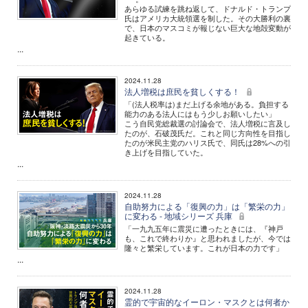
あらゆる試練を跳ね返して、ドナルド・トランプ
氏はアメリカ大統領選を制した。その大勝利の裏
で、日本のマスコミが報じない巨大な地殻変動が
起きている。
...
2024.11.28
法人増税は庶民を貧しくする！
「(法人税率は)まだ上げる余地がある。負担する
能力のある法人にはもう少しお願いしたい」
こう自民党総裁選の討論会で、法人増税に言及し
たのが、石破茂氏だ。これと同じ方向性を目指し
たのが米民主党のハリス氏で、同氏は28%への引
き上げを目指していた。
...
2024.11.28
自助努力による「復興の力」は「繁栄の力」
に変わる - 地域シリーズ 兵庫
「一九九五年に震災に遭ったときには、『神戸
も、これで終わりか』と思われましたが、今では
隆々と繁栄しています。これが日本の力です」
...
2024.11.28
霊的で宇宙的なイーロン・マスクとは何者か