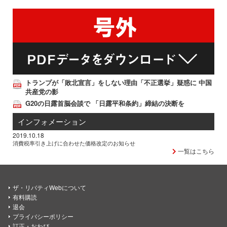
トランプが「敗北宣言」をしない理由「不正選挙」疑惑に 中国
共産党の影
G20の日露首脳会談で 「日露平和条約」締結の決断を
インフォメーション
2019.10.18
消費税率引き上げに合わせた価格改定のお知らせ
一覧はこちら
ザ・リバティWebについて
有料購読
退会
プライバシーポリシー
訂正・おわび