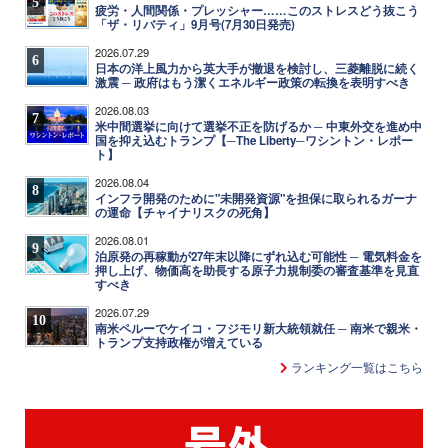
5
疲労・人間関係・プレッシャー……このストレスどう抜こう
「ザ・リバティ」9月号(7月30日発売)
2026.07.29
6
日本の洋上風力から英大手が撤退を検討し、三菱離脱に続く
激震 ─ 政府はもう潔くエネルギー政策の転換を表明すべき
2026.08.03
7
米中間選挙に向けて選挙不正を防げるか ─ 中東外交を進め中
国を抑え込むトランプ【─The Liberty─ワシントン・レポー
ト】
2026.08.04
8
インフラ開発のために"未開発資源"を担保に取られるガーナ
の運命【チャイナリスクの死角】
2026.08.01
9
泊原発の再稼動が27年末以降にずれ込む可能性 ─ 電気料金を
押し上げ、物価高を助長する原子力規制委の審査基準を見直
すべき
2026.07.29
10
南米ペルーでケイコ・フジモリ新大統領就任 ─ 南米で親米・
トランプ支持政権が増えている
ランキング一覧はこちら