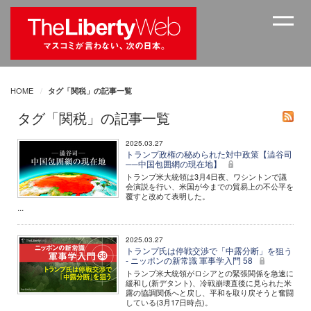
HOME
タグ「関税」の記事一覧
タグ「関税」の記事一覧
2025.03.27
トランプ政権の秘められた対中政策【澁谷司
──中国包囲網の現在地】
トランプ米大統領は3月4日夜、ワシントンで議
会演説を行い、米国が今までの貿易上の不公平を
覆すと改めて表明した。
...
2025.03.27
トランプ氏は停戦交渉で「中露分断」を狙う
- ニッポンの新常識 軍事学入門 58
トランプ米大統領がロシアとの緊張関係を急速に
緩和し(新デタント)、冷戦崩壊直後に見られた米
露の協調関係へと戻し、平和を取り戻そうと奮闘
している(3月17日時点)。