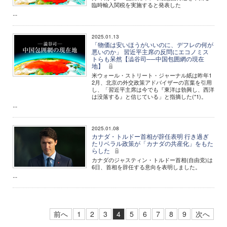
臨時輸入関税を実施すると発表した
...
2025.01.13
「物価は安いほうがいいのに、デフレの何が
悪いのか」 習近平主席の反問にエコノミス
トらも呆然【澁谷司──中国包囲網の現在
地】
米ウォール・ストリート・ジャーナル紙は昨年1
2月、北京の外交政策アドバイザーの言葉を引用
し、「習近平主席は今でも『東洋は勃興し、西洋
は没落する』と信じている」と指摘した(*1)。
...
2025.01.08
カナダ・トルドー首相が辞任表明 行き過ぎ
たリベラル政策が「カナダの共産化」をもた
らした
カナダのジャスティン・トルドー首相(自由党)は
6日、首相を辞任する意向を表明しました。
...
前へ
1
2
3
4
5
6
7
8
9
次へ