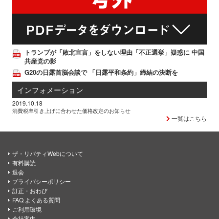
トランプが「敗北宣言」をしない理由「不正選挙」疑惑に 中国
共産党の影
G20の日露首脳会談で 「日露平和条約」締結の決断を
インフォメーション
2019.10.18
消費税率引き上げに合わせた価格改定のお知らせ
一覧はこちら
ザ・リバティWebについて
有料購読
退会
プライバシーポリシー
訂正・おわび
FAQ よくある質問
ご利用環境
会社案内