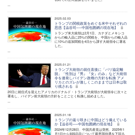
...
2025.02.03
トランプの関税政策をめぐる米中それぞれの
思惑【澁谷司──中国包囲網の現在地】
トランプ米大統領は2月1日、カナダとメキシコ
からの輸入品に25%の関税を、中国からの輸入品
に10%の追加関税を4日から課す大統領令に署名
した。
...
2025.01.21
トランプ大統領の就任直後に「パリ協定離
脱」「性別は『男』『女』のみ」など大統領
令を連発しバイデン政権の方針を転換 アメ
リカとのズレが激しくこのままでは日本は取
り残される
20日に就任式を迎えたアメリカのドナルド・トランプ大統領が大統領令に次々と
署名し、バイデン前大統領の方針をことごとく転換し始めました。
...
2025.01.18
トランプの返り咲きに中国はどう備えている
か【澁谷司──中国包囲網の現在地】
2024年12月28日、中国共産党は突然、2025年1
月1日から935品目について最恵国待遇を下回る