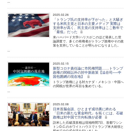
...
2025.02.26
「トランプ氏の支持率が下がった」と大騒ぎ
する米民主党と日本の主要メディア 実際は
支持率が高く、民主党の支持率はここ数年で
「最低」だった
米ハーバード大学/ハリスがこのほど発表した世
論調査で、多くの有権者がトランプ政権やその政
策を支持していることが明らかになりました。
...
2025.02.15
新型コロナ責任論に市民権問題……トランプ
政権の関税以外の対中新政策【澁谷司──中
国包囲網の現在地】
トランプ政権による対カナダ・メキシコ・中国へ
の関税が世界の耳目を集めている。
...
2025.02.08
日米首脳会談、ひとまず成功裏に終わる
「日米の新たな黄金時代」を拓くには、石破
政権は対中国で方向転換が必要
訪米した石破茂首相は現地時間7日、首都ワシン
トンD.C.のホワイトハウスでトランプ米大統領と
初めての公式会談を行いました。