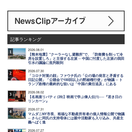
記事ランキング
2026.08.01
1
【熊本地震】"クーラーなし避難所"で、「防衛費を削って冷
房を設置しろ」と主張する左派 ─ 中国に忖度した左派の我田
引水の議論に批判殺到
2026.07.30
2
「コロナ対策の顔」ファウチ氏の「公の場の発言と矛盾する
日記公開」「公聴会で100回以上の黙秘権行使」が物議 ─ ト
ランプ政権の最終的な狙いは「中国の責任追及」にある
2026.08.02
3
【名画座リバティ (29)】映画で学ぶ偉人伝(1)──『若き日の
リンカーン』
2026.07.31
4
マムダニNY市長、裕福な不動産所有者の個人情報公開で物議
─ さらに同氏の支持母体には親中活動家も入り込み、共産主
義へばく進
2026.07.27