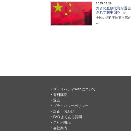
2025.03.29
外資の直接投資が過去
されず脱中国を
中国の習近平国家主席
...
ザ・リバティWebについて
有料購読
退会
プライバシーポリシー
訂正・おわび
FAQ よくある質問
ご利用環境
会社案内