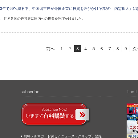
3年で99%減る中、中国習主席が外国企業に投資を呼びかけ 官製の「内需拡大」に
が、世界各国の経営者に国内への投資を呼びかけました。
前へ
1
2
3
4
5
6
7
8
9
次
subscribe
The L
無料メルマガ「お試し☆ニュース・クリップ」登録