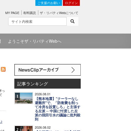
ご支援のお願い
ログイン
MY PAGE
有料購読
ザ・リバティWebについて
問
ようこそザ・リバティWebへ
記事ランキング
伴っ
2026.08.01
て
1
【熊本地震】"クーラーなし
避難所"で、「防衛費を削っ
て冷房を設置しろ」と主張す
る左派 ─ 中国に忖度した左
派の我田引水の議論に批判殺
到
よ
2026.08.02
2