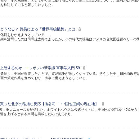
統領が「非関税障壁」としてやり玉に挙げる日本の自動車安全試験について、政府が日本側
減を検討していると報じられました。
どうなる？ 貿易による「世界再編構想」とは
化期をむかえようとしている──。
初期を活写したのは司馬遼太郎であったが、その時代の端緒はアメリカ合衆国提督ペリーの
陸するのか - ニッポンの新常識 軍事学入門 59
を発動し、中国が報復したことで、貿易戦争が激しくなっている。そうした中、日米両政府
計画の策定作業を進めており、有事に備えようとしている。
買った北京の稚拙な反応【澁谷司──中国包囲網の現在地】
日夜、重大ニュースを配信した。ホワイトハウスは公式サイトに、中国への関税を145%から(
に引き上げるとする声明を掲載したのである(*1)。