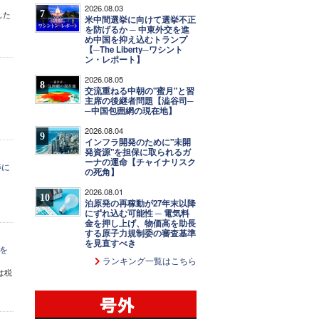
2026.08.03
7
した
米中間選挙に向けて選挙不正
を防げるか ─ 中東外交を進
め中国を抑え込むトランプ
【─The Liberty─ワシント
ン・レポート】
2026.08.05
8
交流重ねる中朝の"蜜月"と習
主席の後継者問題【澁谷司─
─中国包囲網の現在地】
2026.08.04
9
インフラ開発のために"未開
発資源"を担保に取られるガ
ーナの運命【チャイナリスク
渉に
の死角】
2026.08.01
10
泊原発の再稼動が27年末以降
にずれ込む可能性 ─ 電気料
金を押し上げ、物価高を助長
する原子力規制委の審査基準
を見直すべき
を
ランキング一覧はこちら
は税