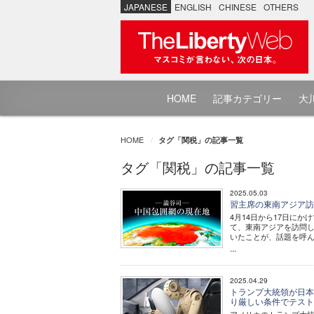
JAPANESE
ENGLISH
CHINESE
OTHERS
HOME
記事カテゴリー
大川
HOME
タグ「関税」の記事一覧
タグ「関税」の記事一覧
2025.05.03
習主席の東南アジア訪
4月14日から17日に
て、東南アジアを訪問し
いたことが、話題を呼
...
2025.04.29
トランプ大統領が日本
り厳しい条件でテス