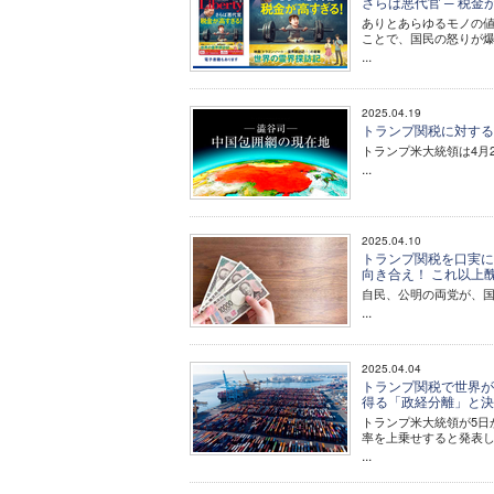
さらば悪代官 ─ 税金
ありとあらゆるモノの
ことで、国民の怒りが
...
2025.04.19
トランプ関税に対する
トランプ米大統領は4月
...
2025.04.10
トランプ関税を口実に
向き合え！ これ以上
自民、公明の両党が、
...
2025.04.04
トランプ関税で世界が
得る「政経分離」と
トランプ米大統領が5日
率を上乗せすると発表
...