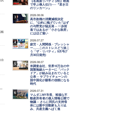
の試
【名画座リバティ (29)】映画
で学ぶ偉人伝(1)──『若き日
のリンカーン』
2026.08.06
3
高市政権の消費減税決定
に、"公約に掲げていた"はず
の与野党が猛反発 ─ 一歩前
進ではあるが「小さな政府」
黒船
にはほど遠い
2026.07.27
4
疲労・人間関係・プレッシャ
ー……このストレスどう抜こ
う「ザ・リバティ」9月号(7
月30日発売)
は台
2026.08.07
5
米調査会社、世界10万台の中
国製無線ルーターに「バック
ドア」が組み込まれていると
公表 ─ サプライチェーンの
脱中国化が顧客の信頼になる
時代
一
2026.07.31
6
マムダニNY市長、裕福な不
動産所有者の個人情報公開で
物議 ─ さらに同氏の支持母
体には親中活動家も入り込
み、共産主義へばく進