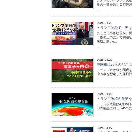
アメリカのトランプ大
験の一部を除く負担軽
...
2025.04.29
トランプ関税で世界は
まことに小さな国が、開
『坂の上の雲』で明治
来航が開いた。
...
2025.04.29
中国軍は台湾のどこに上
トランプ米政権が関税
湾有事を想定した作戦
...
2025.04.28
トランプ政権の失笑を
トランプ政権は4月15
部の製品に対し)245%
...
2025.04.27