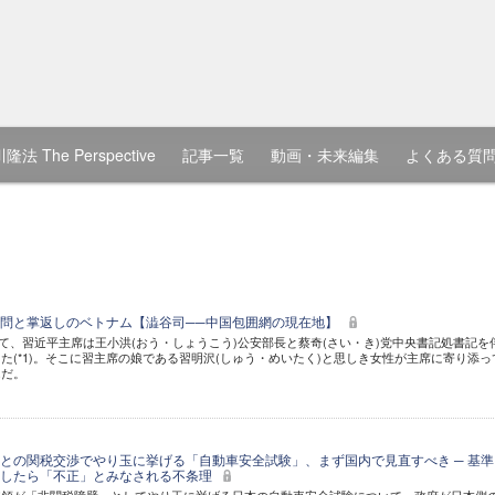
隆法 The Perspective
記事一覧
動画・未来編集
よくある質
問と掌返しのベトナム【澁谷司──中国包囲網の現在地】
かけて、習近平主席は王小洪(おう・しょうこう)公安部長と蔡奇(さい・き)党中央書記処書記を
た(*1)。そこに習主席の娘である習明沢(しゅう・めいたく)と思しき女性が主席に寄り添っ
んだ。
との関税交渉でやり玉に挙げる「自動車安全試験」、まず国内で見直すべき ─ 基準
トしたら「不正」とみなされる不条理