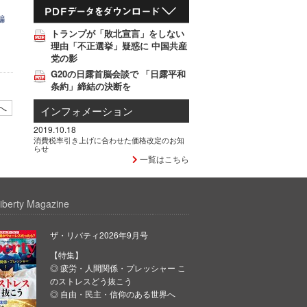
騙
トランプが「敗北宣言」をしない
理由「不正選挙」疑惑に 中国共産
党の影
G20の日露首脳会談で 「日露平和
条約」締結の決断を
へ
インフォメーション
2019.10.18
消費税率引き上げに合わせた価格改定のお知
らせ
一覧はこちら
iberty Magazine
ザ・リバティ2026年9月号
【特集】
◎ 疲労・人間関係・プレッシャー こ
のストレスどう抜こう
◎ 自由・民主・信仰のある世界へ