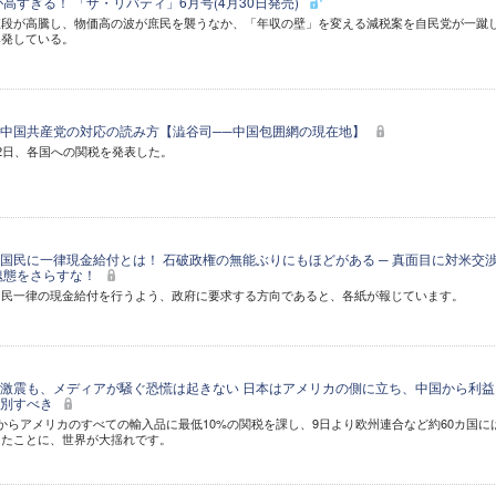
が高すぎる！ 「ザ・リバティ」6月号(4月30日発売)
値段が高騰し、物価高の波が庶民を襲うなか、「年収の壁」を変える減税案を自民党が一蹴
爆発している。
中国共産党の対応の読み方【澁谷司──中国包囲網の現在地】
2日、各国への関税を発表した。
国民に一律現金給付とは！ 石破政権の無能ぶりにもほどがある ─ 真面目に対米交
醜態をさらすな！
国民一律の現金給付を行うよう、政府に要求する方向であると、各紙が報じています。
激震も、メディアが騒ぐ恐慌は起きない 日本はアメリカの側に立ち、中国から利益
決別すべき
からアメリカのすべての輸入品に最低10%の関税を課し、9日より欧州連合など約60カ国に
したことに、世界が大揺れです。