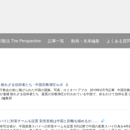
隆法 The Perspective
記事一覧
動画・未来編集
よくある質
 敗れざる信仰者たち - 中国宗教弾圧ルポ
地下教会の前に掲げられた中国の国旗。写真：ロイター/ アフロ 2019年2月号記事 中国宗
が逮捕 敗れざる信仰者たち 最悪の宗教弾圧が行われている中国で、命をかけて信仰を貫
 (編集部
パイに対策チームを設置 安倍首相は中国と距離を縮めるが……
米司法省が、中国産業スパイへの対策チームを設置 9月以降で中国の産業スパイ行為を4件