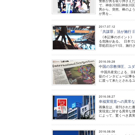
警察が男を取り押さえた
で、神奈川3区(神奈川
男から、突然、棒のよう
が男を...
2017.07.12
「共謀罪」法が施行 
《本記事のポイント》 
る危険がある。 日本で
罪処罰法が11日、施行さ
2016.09.28
中国の宗教弾圧、ユ
中国共産党による、宗
徒のインタビュー記事を
に渡って来たとされるユ
2016.08.27
幸福実現党への異常な
画像左は、発刊された書
実現党に対する異常な捜
によって、驚くべき真実
2016.08.06