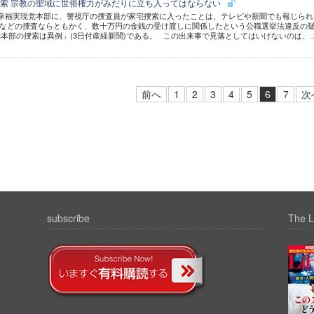
索 宗教の聖域に世俗権力がみだりに立ち入ってはならない
幸福実現党本部に、警視庁の捜査員が家宅捜索に入ったことは、テレビや新聞でも報じられ
罪などの捜査ならともかく、数十万円の金銭の受け渡しに関係したという公職選挙法違反の
本部の捜索は異例」(3日付産経新聞)である。 この出来事で見落としてはいけないのは、..
前へ
1
2
3
4
5
6
7
次
subscribe
The L