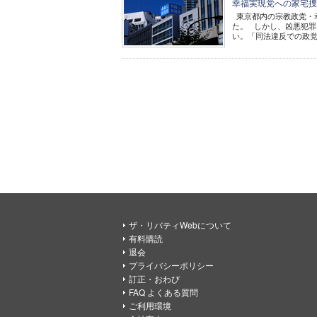
幸福実現党への家宅捜
東京都内の宗教政党・
た。 しかし、凶悪犯
い。「同法違反での政党
ザ・リバティWebについて
有料購読
退会
プライバシーポリシー
訂正・おわび
FAQ よくある質問
ご利用環境