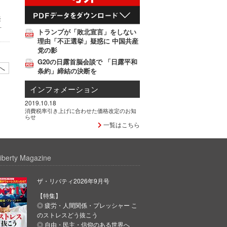
疑
.
トランプが「敗北宣言」をしない
理由「不正選挙」疑惑に 中国共産
党の影
G20の日露首脳会談で 「日露平和
へ
条約」締結の決断を
インフォメーション
2019.10.18
消費税率引き上げに合わせた価格改定のお知
らせ
一覧はこちら
iberty Magazine
ザ・リバティ2026年9月号
【特集】
◎ 疲労・人間関係・プレッシャー こ
のストレスどう抜こう
◎ 自由・民主・信仰のある世界へ