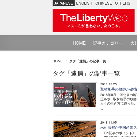
JAPANESE
ENGLISH
CHINESE
OTHERS
HOME
記事カテゴリー
大川
HOME
タグ「逮捕」の記事一覧
タグ「逮捕」の記事一覧
2018.12.25
取材相手の牧師が逮捕
2018年9月、河北省の
圧ルポ 取材相手の牧師
人々の生き方に迫った。
...
2018.11.05
米司法省が中国産業ス
《本記事のポイント》 