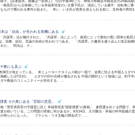
様子。(読者提供。画像は一部加工) 12日午後3時ごろ、神奈川県横浜市鶴見区のJR鶴見駅
区・鶴見区)から立候補している幸福実現党のいき愛子氏が、演説している最中、自転車に乗
なもので襲われる事件が起きた。 幸い、いき氏が危害を加えられる前に、支持者の男性3
日本は「自由」が失われる危機にある
「共謀罪」法が施行された。 「共謀罪」法によって、政府にとって都合の悪い団体が処罰
は、信教、結社、言論の自由が失われつつある。 「共謀罪」の趣旨を盛り込んだ改正組織
れた。 同法は、テ...
ダヤ教にも及ぶ
教弾圧が強まっている。 米ニューヨークタイムズ紙が一面で、迫害に怯える中国人ユダヤ
掲載した(27日付)。 ユダヤの印や石碑が撤去される 中国の開封という地域には、約千年
ダヤ教徒のコミュニティーが存在する。 ...
捜査 その奥にある「官邸の意思」
籍『菅官房長官の守護霊に訊く 幸福実現党“国策捜査"の真相』 参院選をめぐる問題で、
査が続いている。この問題の背後に何があるか。8月24日、大川隆法・幸福の科学総裁の
が明らかになった。 ブラジル・リオ五輪の閉会式で、...