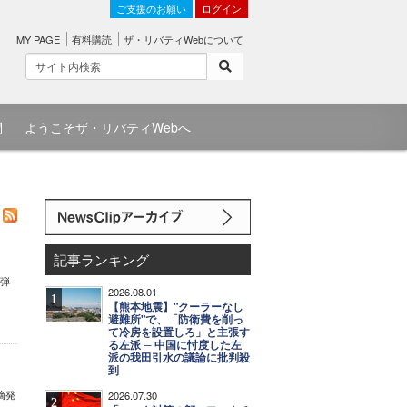
ご支援のお願い
ログイン
MY PAGE
有料購読
ザ・リバティWebについて
問
ようこそザ・リバティWebへ
記事ランキング
教弾
2026.08.01
く
1
【熊本地震】"クーラーなし
避難所"で、「防衛費を削っ
て冷房を設置しろ」と主張す
る左派 ─ 中国に忖度した左
派の我田引水の議論に批判殺
到
摘発
2026.07.30
2