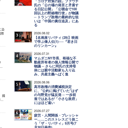
い
「コロナ対策の顔」ファウチ
氏の「公の場の発言と矛盾す
る日記公開」「公聴会で100
回以上の黙秘権行使」が物議
─ トランプ政権の最終的な狙
いは「中国の責任追及」にあ
る
に染
2026.08.02
国際
3
【名画座リバティ (29)】映画
で学ぶ偉人伝(1)──『若き日
のリンカーン』
2026.07.31
4
マムダニNY市長、裕福な不
動産所有者の個人情報公開で
?
物議 ─ さらに同氏の支持母
.
体には親中活動家も入り込
み、共産主義へばく進
2026.08.06
5
高市政権の消費減税決定
に、"公約に掲げていた"はず
の与野党が猛反発 ─ 一歩前
。國
進ではあるが「小さな政府」
..
にはほど遠い
2026.07.27
6
疲労・人間関係・プレッシャ
ー……このストレスどう抜こ
う「ザ・リバティ」9月号(7
月30日発売)