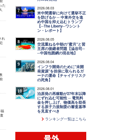
前
った
2026.08.03
人
7
米中間選挙に向けて選挙不正
を防げるか ─ 中東外交を進
め中国を抑え込むトランプ
【─The Liberty─ワシント
ン・レポート】
され
2026.08.05
8
犯
交流重ねる中朝の"蜜月"と習
主席の後継者問題【澁谷司─
─中国包囲網の現在地】
2026.08.04
9
インフラ開発のために"未開
発資源"を担保に取られるガ
教
ーナの運命【チャイナリスク
前
の死角】
2026.08.01
10
泊原発の再稼動が27年末以降
にずれ込む可能性 ─ 電気料
金を押し上げ、物価高を助長
する原子力規制委の審査基準
幸福
を見直すべき
霊査
ランキング一覧はこちら