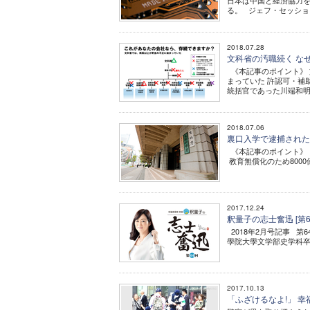
日本は中国と経済協力
る。 ジェフ・セッション
2018.07.28
文科省の汚職続く な
《本記事のポイント》 
まっていた 許認可・補
統括官であった川端和明容
2018.07.06
裏口入学で逮捕され
《本記事のポイント》 
教育無償化のため800
2017.12.24
釈量子の志士奮迅 [第
2018年2月号記事 第
學院大學文学部史学科卒。
2017.10.13
「ふざけるなよ!」 