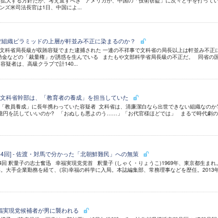
を拡大する方針だが、考え直すべき アメリカが、中国の「技術窃盗」に次々と手を打って
ズ米司法長官は1日、中国によ...
ぜ組織ピラミッドの上層が軒並み不正に染まるのか？
文科省局長級が収賄容疑でまた逮捕された 一連の不祥事で文科省の局長以上は軒並み不正
助金などの「裁量権」が誘惑を生んでいる またもや文部科学省局長級の不正だ。 同省の
疑者は、高級クラブで計140...
た文科省幹部は、「教育者の養成」を担当していた
「教員養成」に長年携わっていた容疑者 文科省は、清廉潔白なら出世できない組織なのか
0億円を託していいのか? 「おぬしも悪よのう……」「お代官様ほどでは」 まるで時代劇の..
64回] - 佐渡・対馬で分かった「北朝鮮難民」への無策
64回 釈量子の志士奮迅 幸福実現党党首 釈量子 (しゃく・りょうこ)1969年、東京都生まれ
大手企業勤務を経て、(宗)幸福の科学に入局。本誌編集部、常務理事などを歴任。2013年.
幸福実現党候補者が男に襲われる