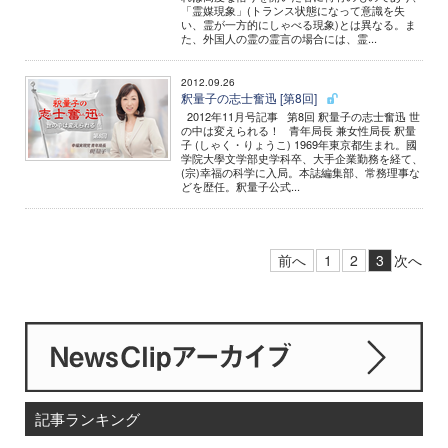
「霊媒現象」(トランス状態になって意識を失
い、霊が一方的にしゃべる現象)とは異なる。ま
た、外国人の霊の霊言の場合には、霊...
2012.09.26
釈量子の志士奮迅 [第8回]
2012年11月号記事 第8回 釈量子の志士奮迅 世
の中は変えられる！ 青年局長 兼女性局長 釈量
子 (しゃく・りょうこ) 1969年東京都生まれ。國
学院大學文学部史学科卒、大手企業勤務を経て、
(宗)幸福の科学に入局。本誌編集部、常務理事な
どを歴任。釈量子公式...
前へ
1
2
3
次へ
記事ランキング