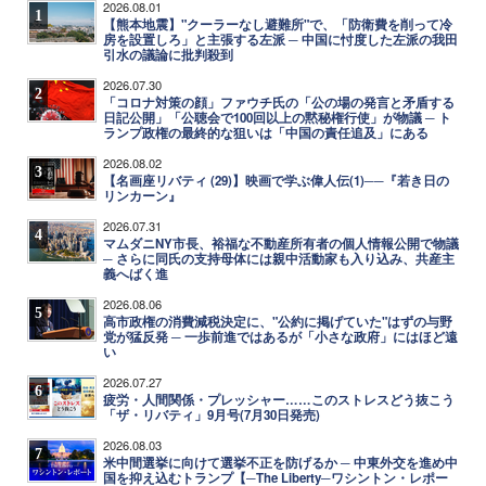
2026.08.01
1
【熊本地震】"クーラーなし避難所"で、「防衛費を削って冷
房を設置しろ」と主張する左派 ─ 中国に忖度した左派の我田
引水の議論に批判殺到
2026.07.30
2
「コロナ対策の顔」ファウチ氏の「公の場の発言と矛盾する
日記公開」「公聴会で100回以上の黙秘権行使」が物議 ─ ト
ランプ政権の最終的な狙いは「中国の責任追及」にある
2026.08.02
3
【名画座リバティ (29)】映画で学ぶ偉人伝(1)──『若き日の
リンカーン』
2026.07.31
4
マムダニNY市長、裕福な不動産所有者の個人情報公開で物議
─ さらに同氏の支持母体には親中活動家も入り込み、共産主
義へばく進
2026.08.06
5
高市政権の消費減税決定に、"公約に掲げていた"はずの与野
党が猛反発 ─ 一歩前進ではあるが「小さな政府」にはほど遠
い
2026.07.27
6
疲労・人間関係・プレッシャー……このストレスどう抜こう
「ザ・リバティ」9月号(7月30日発売)
2026.08.03
7
米中間選挙に向けて選挙不正を防げるか ─ 中東外交を進め中
国を抑え込むトランプ【─The Liberty─ワシントン・レポー