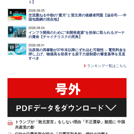
ト】
2026.08.05
8
交流重ねる中朝の"蜜月"と習主席の後継者問題【澁谷司──中
国包囲網の現在地】
2026.08.04
9
インフラ開発のために"未開発資源"を担保に取られるガーナ
の運命【チャイナリスクの死角】
2026.08.01
10
泊原発の再稼動が27年末以降にずれ込む可能性 ─ 電気料金を
押し上げ、物価高を助長する原子力規制委の審査基準を見直
すべき
ランキング一覧はこちら
トランプが「敗北宣言」をしない理由「不正選挙」疑惑に 中国
共産党の影
G20の日露首脳会談で 「日露平和条約」締結の決断を