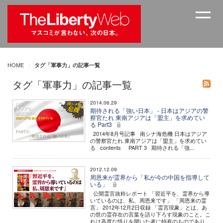
HOME
タグ「軍事力」の記事一覧
タグ「軍事力」の記事一覧
2014.06.29
期待される「強い日本」 - 日本はアジアの警
察官たれ 東南アジアは「盟主」を求めてい
る Part3
2014年8月号記事 南シナ海危機 日本はアジア
の警察官たれ 東南アジアは「盟主」を求めてい
る contents PART 3 期待される「強...
2012.12.09
周恩来が霊界から「私が今の中国を指導して
いる」
公開霊言抜粋レポート 「習近平を、霊界から導
いているのは、私、周恩来です」 「周恩来の霊
言」 2012年12月2日収録 「霊言現象」とは、あ
の世の霊存在の言葉を語り下ろす現象のこと。こ
れは高度な悟りを開いた者に特有のものであり、