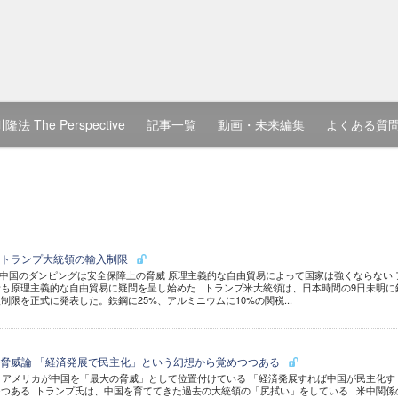
隆法 The Perspective
記事一覧
動画・未来編集
よくある質
いトランプ大統領の輸入制限
中国のダンピングは安全保障上の脅威 原理主義的な自由貿易によって国家は強くならない 
も原理主義的な自由貿易に疑問を呈し始めた トランプ米大統領は、日本時間の9日未明に
限を正式に発表した。鉄鋼に25%、アルミニウムに10%の関税...
脅威論 「経済発展で民主化」という幻想から覚めつつある
アメリカが中国を「最大の脅威」として位置付けている 「経済発展すれば中国が民主化す
つある トランプ氏は、中国を育ててきた過去の大統領の「尻拭い」をしている 米中関係