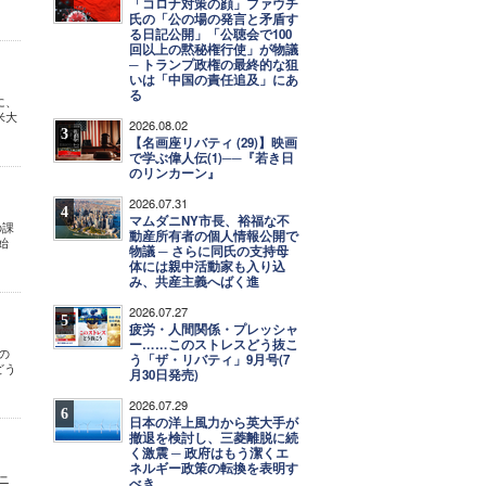
「コロナ対策の顔」ファウチ
氏の「公の場の発言と矛盾す
る日記公開」「公聴会で100
回以上の黙秘権行使」が物議
─ トランプ政権の最終的な狙
いは「中国の責任追及」にあ
る
に、
米大
2026.08.02
3
【名画座リバティ (29)】映画
で学ぶ偉人伝(1)──『若き日
のリンカーン』
2026.07.31
4
マムダニNY市長、裕福な不
の課
動産所有者の個人情報公開で
始
物議 ─ さらに同氏の支持母
体には親中活動家も入り込
み、共産主義へばく進
2026.07.27
5
疲労・人間関係・プレッシャ
ー……このストレスどう抜こ
の
う「ザ・リバティ」9月号(7
どう
月30日発売)
2026.07.29
6
日本の洋上風力から英大手が
撤退を検討し、三菱離脱に続
く激震 ─ 政府はもう潔くエ
ネルギー政策の転換を表明す
ニ
べき