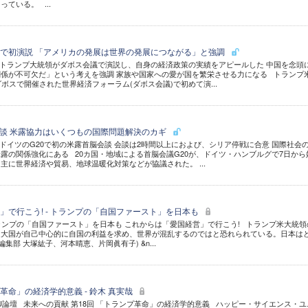
ている。 ...
で初演説 「アメリカの発展は世界の発展につながる」と強調
トランプ大統領がダボス会議で演説し、自身の経済政策の実績をアピールした 中国を念頭
係が不可欠だ」という考えを強調 家族や国家への愛が国を繁栄させる力になる トランプ
ボスで開催された世界経済フォーラム(ダボス会議)で初めて演...
会談 米露協力はいくつもの国際問題解決のカギ
ドイツのG20で初の米露首脳会談 会談は2時間以上におよび、シリア停戦に合意 国際社会
露の関係強化にある 20カ国・地域による首脳会議G20が、ドイツ・ハンブルグで7日から
主に世界経済や貿易、地球温暖化対策などが協議された。 ...
」で行こう! - トランプの「自国ファースト」を日本も
トランプの「自国ファースト」を日本も これからは「愛国経営」で行こう! トランプ米大統領
超大国が自己中心的に自国の利益を求め、世界が混乱するのではと恐れられている。日本は
集部 大塚紘子、河本晴恵、片岡眞有子) &n...
プ革命」の経済学的意義 - 鈴木 真実哉
SU論壇 未来への貢献 第18回 「トランプ革命」の経済学的意義 ハッピー・サイエンス・ユ