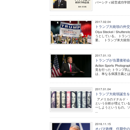
バーシティ経営成功学部デ
2017.02.04
トランプ大統領の外交
Olya Steckel /
うとしている。 トラン
要。 トランプ米大統領と
2017.01.13
トランプが当選後初会
Action Sports P
見を行った トランプ氏
は、単なる保護主義とはい
2017.01.04
トランプ大統領誕生
アメリカのドナルド・
という分析が増えてい
一しようというもの。ソ
...
2016.11.15
オバマ政権、任期中の