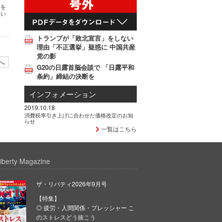
とを
てい
トランプが「敗北宣言」をしない
理由「不正選挙」疑惑に 中国共産
党の影
へ
G20の日露首脳会談で 「日露平和
条約」締結の決断を
インフォメーション
2019.10.18
消費税率引き上げに合わせた価格改定のお知
らせ
一覧はこちら
iberty Magazine
ザ・リバティ2026年9月号
【特集】
◎ 疲労・人間関係・プレッシャー こ
のストレスどう抜こう