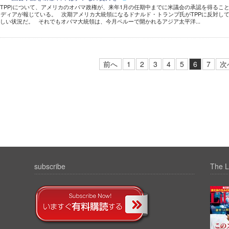
TPP)について、アメリカのオバマ政権が、来年1月の任期中までに米議会の承認を得るこ
ディアが報じている。 次期アメリカ大統領になるドナルド・トランプ氏がTPPに反対し
難しい状況だ。 それでもオバマ大統領は、今月ペルーで開かれるアジア太平洋...
前へ
1
2
3
4
5
6
7
次
subscribe
The L