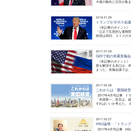
今後の動向に注目が集まっ
2018.01.28
トランプがダボス会議
《本記事のポイント》 
「公正で互恵的な通商関
統領は26日、スイスのダ
2017.07.09
G20で初の米露首脳
《本記事のポイント》 
題を解決する糸口は、米
まった。首脳会議では、
2017.02.28
これからは「愛国経営
2017年4月号記事 
「米国第一」宣言は、
すればいいか考えた。 (編
2017.02.27
HSU論壇 - 「トラン
2017年4月号記事 H