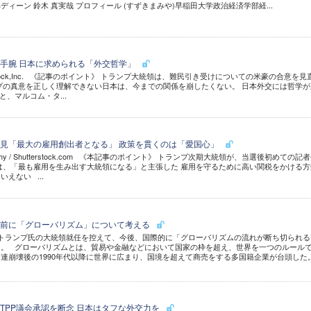
ィーン 鈴木 真実哉 プロフィール (すずきまみや)早稲田大学政治経済学部経...
手腕 日本に求められる「外交哲学」
 Shutterstock,Inc. 《記事のポイント》 トランプ大統領は、難民引き受けについての米豪の合意を見
プの真意を正しく理解できない日本は、今までの関係を崩したくない。 日本外交には哲学が
、マルコム・タ...
見「最大の雇用創出者となる」 政策を貫くのは「愛国心」
hotography / Shutterstock.com 《本記事のポイント》 トランプ次期大統領が、当選後初めての記
は、「最も雇用を生み出す大統領になる」と主張した 雇用を守るために高い関税をかける方
えない ...
を前に「グローバリズム」について考える
トランプ氏の大統領就任を控えて、今後、国際的に「グローバリズムの流れが断ち切られる
る。 グローバリズムとは、貿易や金融などにおいて国家の枠を超え、世界を一つのルール
連崩壊後の1990年代以降に世界に広まり、国境を超えて商売をする多国籍企業が台頭し
TPP議会承認を断念 日本はタフな外交力を