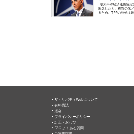
環太平洋経済連携協定(
断念したと、複数の米メ
るため、TPPの発効は
ザ・リバティWebについて
有料購読
退会
プライバシーポリシー
訂正・おわび
FAQ よくある質問
ご利用環境