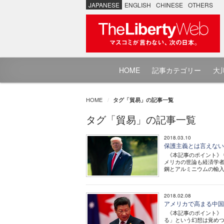
JAPANESE
ENGLISH
CHINESE
OTHERS
HOME
記事カテゴリー
大川
HOME
タグ「貿易」の記事一覧
タグ「貿易」の記事一覧
2018.03.10
保護主義とは言えな
《本記事のポイント》 
メリカの世論も経済学者
鋼とアルミニウムの輸入制
2018.02.08
アメリカで高まる中国
《本記事のポイント》 
る」という幻想は覚めつ