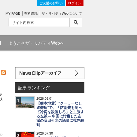
ご支援のお願い
ログイン
MY PAGE
有料購読
ザ・リバティWebについて
問
ようこそザ・リバティWebへ
記事ランキング
ア
2026.08.01
鉄
1
【熊本地震】"クーラーなし
避難所"で、「防衛費を削っ
て冷房を設置しろ」と主張す
る左派 ─ 中国に忖度した左
派の我田引水の議論に批判殺
到
2026.07.30
の
2