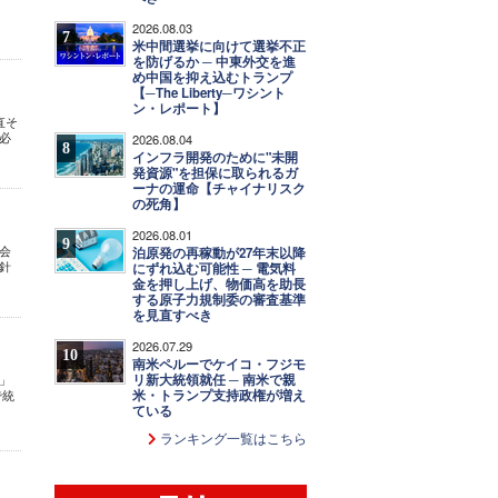
2026.08.03
7
米中間選挙に向けて選挙不正
を防げるか ─ 中東外交を進
め中国を抑え込むトランプ
【─The Liberty─ワシント
ン・レポート】
直そ
必
2026.08.04
8
インフラ開発のために"未開
発資源"を担保に取られるガ
ーナの運命【チャイナリスク
の死角】
2026.08.01
9
者会
泊原発の再稼動が27年末以降
針
にずれ込む可能性 ─ 電気料
金を押し上げ、物価高を助長
する原子力規制委の審査基準
を見直すべき
2026.07.29
10
南米ペルーでケイコ・フジモ
リ新大統領就任 ─ 南米で親
」
米・トランプ支持政権が増え
で統
ている
た。
ランキング一覧はこちら