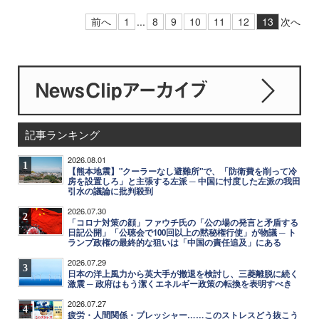
前へ
1
...
8
9
10
11
12
13
次へ
記事ランキング
2026.08.01
1
【熊本地震】"クーラーなし避難所"で、「防衛費を削って冷
房を設置しろ」と主張する左派 ─ 中国に忖度した左派の我田
引水の議論に批判殺到
2026.07.30
2
「コロナ対策の顔」ファウチ氏の「公の場の発言と矛盾する
日記公開」「公聴会で100回以上の黙秘権行使」が物議 ─ ト
ランプ政権の最終的な狙いは「中国の責任追及」にある
2026.07.29
3
日本の洋上風力から英大手が撤退を検討し、三菱離脱に続く
激震 ─ 政府はもう潔くエネルギー政策の転換を表明すべき
2026.07.27
4
疲労・人間関係・プレッシャー……このストレスどう抜こう