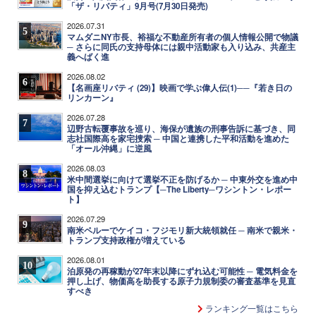
「ザ・リバティ」9月号(7月30日発売)
2026.07.31
5
マムダニNY市長、裕福な不動産所有者の個人情報公開で物議
─ さらに同氏の支持母体には親中活動家も入り込み、共産主
義へばく進
2026.08.02
6
【名画座リバティ (29)】映画で学ぶ偉人伝(1)──『若き日の
リンカーン』
2026.07.28
7
辺野古転覆事故を巡り、海保が遺族の刑事告訴に基づき、同
志社国際高を家宅捜索 ─ 中国と連携した平和活動を進めた
「オール沖縄」に逆風
2026.08.03
8
米中間選挙に向けて選挙不正を防げるか ─ 中東外交を進め中
国を抑え込むトランプ【─The Liberty─ワシントン・レポー
ト】
2026.07.29
9
南米ペルーでケイコ・フジモリ新大統領就任 ─ 南米で親米・
トランプ支持政権が増えている
2026.08.01
10
泊原発の再稼動が27年末以降にずれ込む可能性 ─ 電気料金を
押し上げ、物価高を助長する原子力規制委の審査基準を見直
すべき
ランキング一覧はこちら