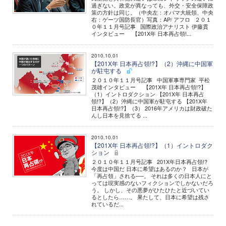
過ぎない。政党が異なっても、外交・安全保障政
策の方針は同じ。（中央左：オバマ大統領、中央
右：ゲーツ国防長官）写真：AP/ アフロ ２０１
０年１１月号記事 国際政治アナリスト 伊藤貫
インタビュー 【201X年 日本再占領!...
2010.10.01
【201X年 日本再占領!?】（2）沖縄に中国軍
が駐屯する
２０１０年１１月号記事 中国軍事専門家 平松
茂雄インタビュー 【201X年 日本再占領!?】
（1）イントロダクション 【201X年 日本再占
領!?】（2）沖縄に中国軍が駐屯する 【201X年
日本再占領!?】（3） 2016年アメリカは財政破た
んし日本を見捨てる ...
2010.10.01
【201X年 日本再占領!?】（1）イントロダク
ション
２０１０年１１月号記事 201X年日本再占領!?
今度は中国だ 日本に希望はあるのか？ 日本が
「再占領」される──。 それは多くの日本人にと
っては現実感のないフィクションでしかないだろ
う。 しかし、その悪夢がひたひたと近づいてい
るとしたら……。 果たして、日本に希望は残さ
れているだ...