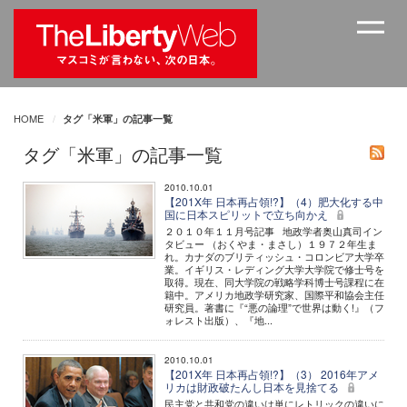
HOME
タグ「米軍」の記事一覧
タグ「米軍」の記事一覧
2010.10.01
【201X年 日本再占領!?】（4）肥大化する中
国に日本スピリットで立ち向かえ
２０１０年１１月号記事 地政学者奥山真司イン
タビュー （おくやま・まさし）１９７２年生ま
れ。カナダのブリティッシュ・コロンビア大学卒
業。イギリス・レディング大学大学院で修士号を
取得。現在、同大学院の戦略学科博士号課程に在
籍中。アメリカ地政学研究家、国際平和協会主任
研究員。著書に『“悪の論理”で世界は動く!』（フ
ォレスト出版）、『地...
2010.10.01
【201X年 日本再占領!?】（3） 2016年アメ
リカは財政破たんし日本を見捨てる
民主党と共和党の違いは単にレトリックの違いに