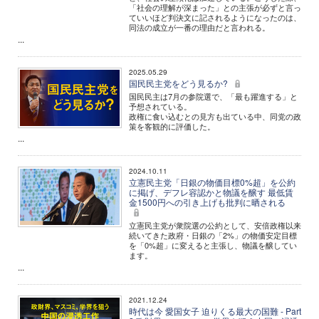
「社会の理解が深まった」との主張が必ずと言っ
ていいほど判決文に記されるようになったのは、
同法の成立が一番の理由だと言われる。
...
2025.05.29
国民民主党をどう見るか?
国民民主は7月の参院選で、「最も躍進する」と
予想されている。
政権に食い込むとの見方も出ている中、同党の政
策を客観的に評価した。
...
2024.10.11
立憲民主党「日銀の物価目標0%超」を公約
に掲げ、デフレ容認かと物議を醸す 最低賃
金1500円への引き上げも批判に晒される
立憲民主党が衆院選の公約として、安倍政権以来
続いてきた政府・日銀の「2%」の物価安定目標
を「0%超」に変えると主張し、物議を醸してい
ます。
...
2021.12.24
時代は今 愛国女子 迫りくる最大の国難 - Part