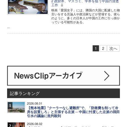
2 政財界、マスコミ、学界を狙う中国の浸透
工作
映画「愛国女子」には、隣国の大国に配慮した物
言いをする言論人や政治家などが登場する。彼ら
のように、多くの日本人が中国の工作に引っ掛か
っている可能性がある。
...
1
2
次へ
記事ランキング
2026.08.01
1
【熊本地震】"クーラーなし避難所"で、「防衛費を削って冷
房を設置しろ」と主張する左派 ─ 中国に忖度した左派の我田
引水の議論に批判殺到
2026.08.02
2