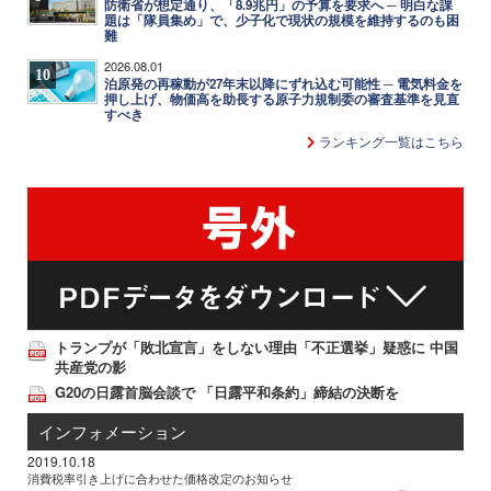
防衛省が想定通り、「8.9兆円」の予算を要求へ ─ 明白な課
題は「隊員集め」で、少子化で現状の規模を維持するのも困
難
2026.08.01
10
泊原発の再稼動が27年末以降にずれ込む可能性 ─ 電気料金を
押し上げ、物価高を助長する原子力規制委の審査基準を見直
すべき
ランキング一覧はこちら
トランプが「敗北宣言」をしない理由「不正選挙」疑惑に 中国
共産党の影
G20の日露首脳会談で 「日露平和条約」締結の決断を
インフォメーション
2019.10.18
消費税率引き上げに合わせた価格改定のお知らせ