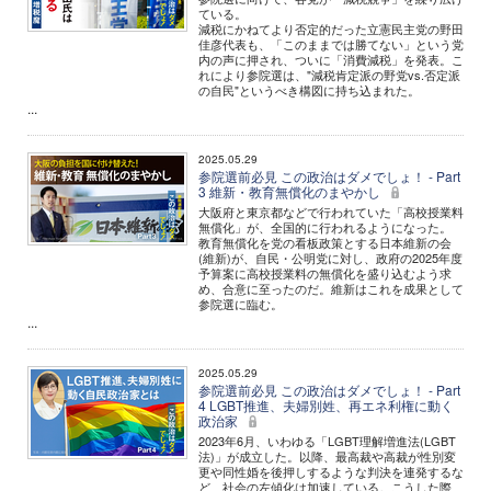
ている。
減税にかねてより否定的だった立憲民主党の野田
佳彦代表も、「このままでは勝てない」という党
内の声に押され、ついに「消費減税」を発表。こ
れにより参院選は、"減税肯定派の野党vs.否定派
の自民"というべき構図に持ち込まれた。
...
2025.05.29
参院選前必見 この政治はダメでしょ！ - Part
3 維新・教育無償化のまやかし
大阪府と東京都などで行われていた「高校授業料
無償化」が、全国的に行われるようになった。
教育無償化を党の看板政策とする日本維新の会
(維新)が、自民・公明党に対し、政府の2025年度
予算案に高校授業料の無償化を盛り込むよう求
め、合意に至ったのだ。維新はこれを成果として
参院選に臨む。
...
2025.05.29
参院選前必見 この政治はダメでしょ！ - Part
4 LGBT推進、夫婦別姓、再エネ利権に動く
政治家
2023年6月、いわゆる「LGBT理解増進法(LGBT
法)」が成立した。以降、最高裁や高裁が性別変
更や同性婚を後押しするような判決を連発するな
ど、社会の左傾化は加速している。こうした際、