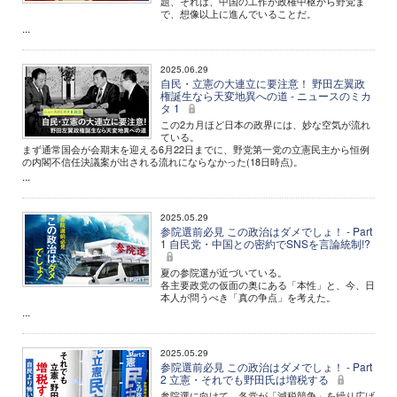
題、それは、中国の工作が政権中枢から野党ま
で、想像以上に進んでいることだ。
...
2025.06.29
自民・立憲の大連立に要注意！ 野田左翼政
権誕生なら天変地異への道 - ニュースのミカ
タ 1
この2カ月ほど日本の政界には、妙な空気が流れ
ている。
まず通常国会が会期末を迎える6月22日までに、野党第一党の立憲民主から恒例
の内閣不信任決議案が出される流れにならなかった(18日時点)。
...
2025.05.29
参院選前必見 この政治はダメでしょ！ - Part
1 自民党・中国との密約でSNSを言論統制!?
夏の参院選が近づいている。
各主要政党の仮面の奥にある「本性」と、今、日
本人が問うべき「真の争点」を考えた。
...
2025.05.29
参院選前必見 この政治はダメでしょ！ - Part
2 立憲・それでも野田氏は増税する
参院選に向けて、各党が「減税競争」を繰り広げ