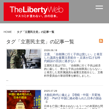
HOME
タグ「立憲民主党」の記事一覧
タグ「立憲民主党」の記事一覧
2026.06.18
立憲、「自衛隊に行く子供は貧しい」と発言
した議員を厳重注意処分 ─ 左派が広げる時
代錯誤の言説に過ぎない
立憲民主党は17日、「自衛隊に行く子供は経済
的に厳しく、豊かな子供は自衛隊員にならない」
と発言した党所属議員を厳重注意処分とし、文教
科学委員会の筆頭理事を解任しました。
...
2025.07.29
大動乱時代に備えよ 【増税・中国・天変地
異】 - Part 2 中国に絡め取られた日本の国会
日本を亡国に導きかねないもう一つの本質的な問