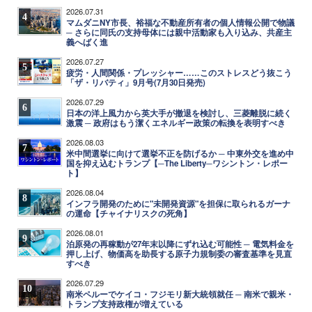
2026.07.31
4
マムダニNY市長、裕福な不動産所有者の個人情報公開で物議
─ さらに同氏の支持母体には親中活動家も入り込み、共産主
義へばく進
2026.07.27
5
疲労・人間関係・プレッシャー……このストレスどう抜こう
「ザ・リバティ」9月号(7月30日発売)
2026.07.29
6
日本の洋上風力から英大手が撤退を検討し、三菱離脱に続く
激震 ─ 政府はもう潔くエネルギー政策の転換を表明すべき
2026.08.03
7
米中間選挙に向けて選挙不正を防げるか ─ 中東外交を進め中
国を抑え込むトランプ【─The Liberty─ワシントン・レポー
ト】
2026.08.04
8
インフラ開発のために"未開発資源"を担保に取られるガーナ
の運命【チャイナリスクの死角】
2026.08.01
9
泊原発の再稼動が27年末以降にずれ込む可能性 ─ 電気料金を
押し上げ、物価高を助長する原子力規制委の審査基準を見直
すべき
2026.07.29
10
南米ペルーでケイコ・フジモリ新大統領就任 ─ 南米で親米・
トランプ支持政権が増えている