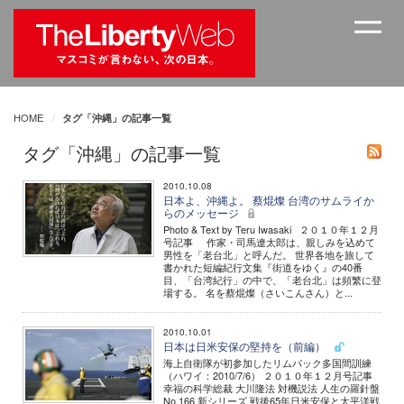
HOME
タグ「沖縄」の記事一覧
タグ「沖縄」の記事一覧
2010.10.08
日本よ、沖縄よ。 蔡焜燦 台湾のサムライか
らのメッセージ
Photo & Text by Teru Iwasaki ２０１０年１２月
号記事 作家・司馬遼太郎は、親しみを込めて
男性を「老台北」と呼んだ。 世界各地を旅して
書かれた短編紀行文集『街道をゆく』の40番
目、「台湾紀行」の中で、「老台北」は頻繁に登
場する。 名を蔡焜燦（さいこんさん）と...
2010.10.01
日本は日米安保の堅持を（前編）
海上自衛隊が初参加したリムパック多国間訓練
（ハワイ：2010/7/6） ２０１０年１２月号記事
幸福の科学総裁 大川隆法 対機説法 人生の羅針盤
No.166 新シリーズ 戦後65年日米安保と太平洋戦