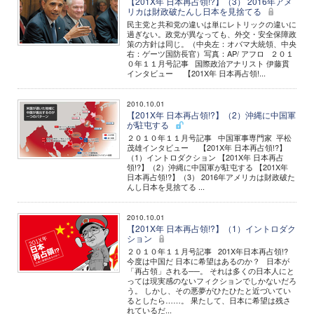
【201X年 日本再占領!?】（3） 2016年アメ
リカは財政破たんし日本を見捨てる
民主党と共和党の違いは単にレトリックの違いに
過ぎない。政党が異なっても、外交・安全保障政
策の方針は同じ。（中央左：オバマ大統領、中央
右：ゲーツ国防長官）写真：AP/ アフロ ２０１
０年１１月号記事 国際政治アナリスト 伊藤貫
インタビュー 【201X年 日本再占領!...
2010.10.01
【201X年 日本再占領!?】（2）沖縄に中国軍
が駐屯する
２０１０年１１月号記事 中国軍事専門家 平松
茂雄インタビュー 【201X年 日本再占領!?】
（1）イントロダクション 【201X年 日本再占
領!?】（2）沖縄に中国軍が駐屯する 【201X年
日本再占領!?】（3） 2016年アメリカは財政破た
んし日本を見捨てる ...
2010.10.01
【201X年 日本再占領!?】（1）イントロダク
ション
２０１０年１１月号記事 201X年日本再占領!?
今度は中国だ 日本に希望はあるのか？ 日本が
「再占領」される──。 それは多くの日本人にと
っては現実感のないフィクションでしかないだろ
う。 しかし、その悪夢がひたひたと近づいてい
るとしたら……。 果たして、日本に希望は残さ
れているだ...