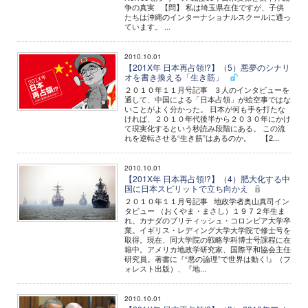
争の真実 【問】 私は埼玉県在住ですが、子供
たちは沖縄のインターナショナルスクールに通っ
ています。 ...
2010.10.01
【201X年 日本再占領!?】（5）悪夢のシナリ
オを書き換える「生き筋」
２０１０年１１月号記事 ３人のインタビューを
通して、中国による「日本占領」が絵空事ではな
いことがよく分かった。 日本が何も手を打たな
ければ、２０１０年代後半から２０３０年にかけ
て現実化するという秒読み段階にある。 この流
れを逆転させる“生き筋”はあるのか。 【2...
2010.10.01
【201X年 日本再占領!?】（4）肥大化する中
国に日本スピリットで立ち向かえ
２０１０年１１月号記事 地政学者奥山真司イン
タビュー （おくやま・まさし）１９７２年生ま
れ。カナダのブリティッシュ・コロンビア大学卒
業。イギリス・レディング大学大学院で修士号を
取得。現在、同大学院の戦略学科博士号課程に在
籍中。アメリカ地政学研究家、国際平和協会主任
研究員。著書に『“悪の論理”で世界は動く!』（フ
ォレスト出版）、『地...
2010.10.01