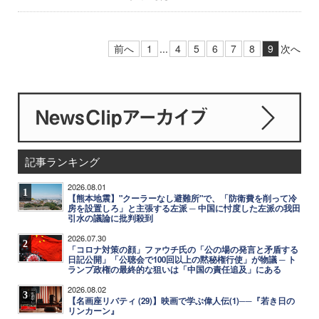
前へ
1
...
4
5
6
7
8
9
次へ
記事ランキング
2026.08.01
1
【熊本地震】"クーラーなし避難所"で、「防衛費を削って冷
房を設置しろ」と主張する左派 ─ 中国に忖度した左派の我田
引水の議論に批判殺到
2026.07.30
2
「コロナ対策の顔」ファウチ氏の「公の場の発言と矛盾する
日記公開」「公聴会で100回以上の黙秘権行使」が物議 ─ ト
ランプ政権の最終的な狙いは「中国の責任追及」にある
2026.08.02
3
【名画座リバティ (29)】映画で学ぶ偉人伝(1)──『若き日の
リンカーン』