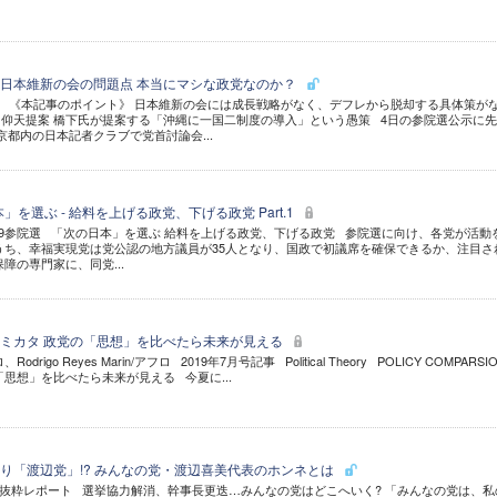
日本維新の会の問題点 本当にマシな政党なのか？
ock.com 《本記事のポイント》 日本維新の会には成長戦略がなく、デフレから脱却する具体策が
仰天提案 橋下氏が提案する「沖縄に一国二制度の導入」という愚策 4日の参院選公示に
京都内の日本記者クラブで党首討論会...
」を選ぶ - 給料を上げる政党、下げる政党 Part.1
2019参院選 「次の日本」を選ぶ 給料を上げる政党、下げる政党 参院選に向け、各党が活動
うち、幸福実現党は党公認の地方議員が35人となり、国政で初議席を確保できるか、注目さ
障の専門家に、同党...
ミカタ 政党の「思想」を比べたら未来が見える
、Rodrigo Reyes Marin/アフロ 2019年7月号記事 Political Theory POLICY COMPARS
思想」を比べたら未来が見える 今夏に...
り「渡辺党」!? みんなの党・渡辺喜美代表のホンネとは
抜粋レポート 選挙協力解消、幹事長更迭…みんなの党はどこへいく? 「みんなの党は、私