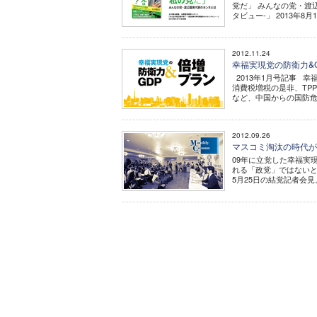
党だ」 みんなの党・渡
タビュー-」 2013年8
2012.11.24
幸福実現党の防衛力&
2013年1月号記事 
消費税増税の是非、TP
など、中国からの国防危
2012.09.26
マスコミ淘汰の時代が
09年に立党した幸福実
れる「政党」ではない
5月25日の結党記者会見