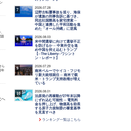
ン
2026.07.28
7
辺野古転覆事故を巡り、海保
が遺族の刑事告訴に基づき、
同志社国際高を家宅捜索 ─
中国と連携した平和活動を進
めた「オール沖縄」に逆風
か、
問題
2026.08.03
8
米中間選挙に向けて選挙不正
を防げるか ─ 中東外交を進
め中国を抑え込むトランプ
【─The Liberty─ワシント
ン・レポート】
2026.07.29
けら
9
同年
南米ペルーでケイコ・フジモ
リ新大統領就任 ─ 南米で親
米・トランプ支持政権が増え
ている
2026.08.01
10
泊原発の再稼動が27年末以降
次へ
にずれ込む可能性 ─ 電気料
金を押し上げ、物価高を助長
する原子力規制委の審査基準
を見直すべき
ランキング一覧はこちら