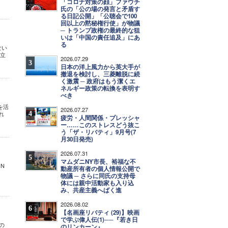
「コロナ対策の顔」ファウチ
氏の「公の場の発言と矛盾す
る日記公開」「公聴会で100
回以上の黙秘権行使」が物議
─ トランプ政権の最終的な狙
いは「中国の責任追及」にあ
る
ない
先立
2026.07.29
3
日本の洋上風力から英大手が
撤退を検討し、三菱離脱に続
く激震 ─ 政府はもう潔くエ
ネルギー政策の転換を表明す
べき
を活
2026.07.27
4
れ
疲労・人間関係・プレッシャ
ー……このストレスどう抜こ
う「ザ・リバティ」9月号(7
月30日発売)
2026.07.31
5
マムダニNY市長、裕福な不
ION
動産所有者の個人情報公開で
物議 ─ さらに同氏の支持母
体には親中活動家も入り込
み、共産主義へばく進
2026.08.02
6
【名画座リバティ (29)】映画
で学ぶ偉人伝(1)──『若き日
の
のリンカーン』