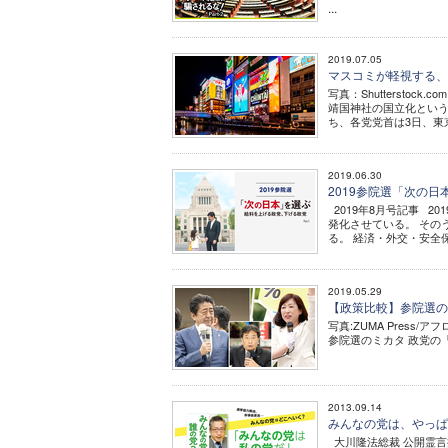
...
2019.07.05
マスコミが軽視する、
写真：Shutterst
靖国神社の国立化という
ち、各党党首は3日、東
2019.06.30
2019参院選「次の日本
2019年8月号記事 
発化させている。 その
る。 経済・外交・安全保
2019.05.29
【政策比較】参院選の
写真:ZUMA Press/アフロ
参院選のミカタ 政党の「
2013.09.14
みんなの党は、やっぱ
大川隆法総裁 公開霊言