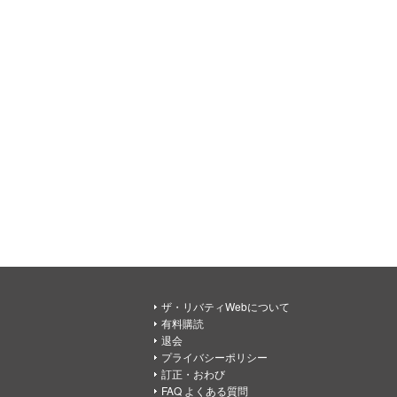
ザ・リバティWebについて
有料購読
退会
プライバシーポリシー
訂正・おわび
FAQ よくある質問