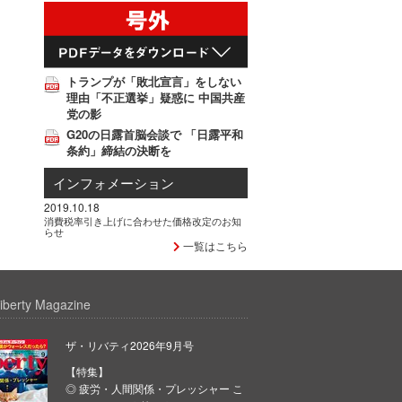
トランプが「敗北宣言」をしない
理由「不正選挙」疑惑に 中国共産
党の影
G20の日露首脳会談で 「日露平和
条約」締結の決断を
インフォメーション
2019.10.18
消費税率引き上げに合わせた価格改定のお知
らせ
一覧はこちら
iberty Magazine
ザ・リバティ2026年9月号
【特集】
◎ 疲労・人間関係・プレッシャー こ