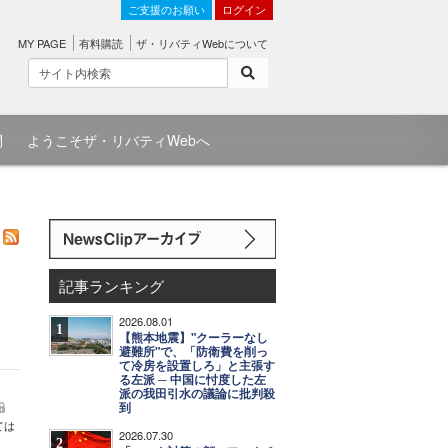
ご支援のお願い
ログイン
MY PAGE
有料購読
ザ・リバティWebについて
問
ようこそザ・リバティWebへ
記事ランキング
2026.08.01
1
【熊本地震】"クーラーなし
避難所"で、「防衛費を削っ
て冷房を設置しろ」と主張す
る左派 ─ 中国に忖度した左
派の我田引水の議論に批判殺
到
ては
2026.07.30
2