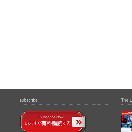
subscribe
The L