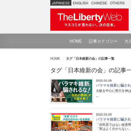
JAPANESE
ENGLISH
CHINESE
OTHERS
HOME
記事カテゴリー
大川
HOME
タグ「日本維新の会」の記事一覧
タグ「日本維新の会」の記事
2022.03.29
バラマキ維新に騙されるな
大阪を中心に勢力を伸
...
2022.03.29
バラマキ維新に騙されるな
「自民党ではない改憲
「実はよく分からない