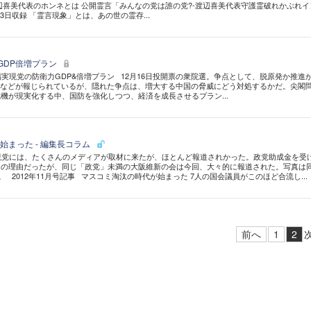
辺喜美代表のホンネとは 公開霊言「みんなの党は誰の党?-渡辺喜美代表守護霊破れかぶれイ
月13日収録 「霊言現象」とは、あの世の霊存...
GDP倍増プラン
幸福実現党の防衛力GDP&倍増プラン 12月16日投開票の衆院選。争点として、脱原発か推進
Pなどが報じられているが、隠れた争点は、増大する中国の脅威にどう対処するかだ。尖閣
機が現実化する中、国防を強化しつつ、経済を成長させるプラン...
始まった - 編集長コラム
現党には、たくさんのメディアが取材に来たが、ほとんど報道されかった。政党助成金を受
との理由だったが、同じ「政党」未満の大阪維新の会は今回、大々的に報道された。写真は
。 2012年11月号記事 マスコミ淘汰の時代が始まった 7人の国会議員がこのほど合流し...
前へ
1
2