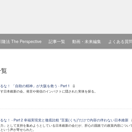
隆法 The Perspective
記事一覧
動画・未来編集
よくある質
一覧
！ 「自助の精神」が大阪を救う - Part 1
ばす日本維新の会。発言や発信のインパクトに隠された実体を探る。
！ - Part 2 幸福実現党と徹底比較 "言葉(くち)"だけで内容の伴わない日本維新
勢力」として支持を集めようとしている日本維新の会だが、肝心の国政での政策内容につい
」という声が寄せられた。