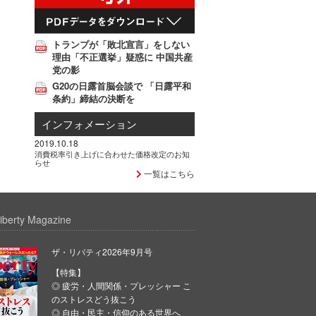
トランプが「敗北宣言」をしない
理由「不正選挙」疑惑に 中国共産
党の影
G20の日露首脳会談で 「日露平和
条約」締結の決断を
インフォメーション
2019.10.18
消費税率引き上げに合わせた価格改定のお知
らせ
一覧はこちら
iberty Magazine
ザ・リバティ2026年9月号
【特集】
◎ 疲労・人間関係・プレッシャー こ
のストレスどう抜こう
◎ 自由・民主・信仰のある世界へ