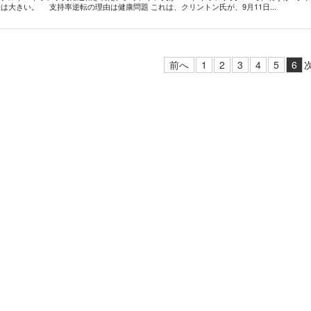
は大きい。 支持率逆転の理由は健康問題 これは、クリントン氏が、9月11日...
前へ
1
2
3
4
5
6