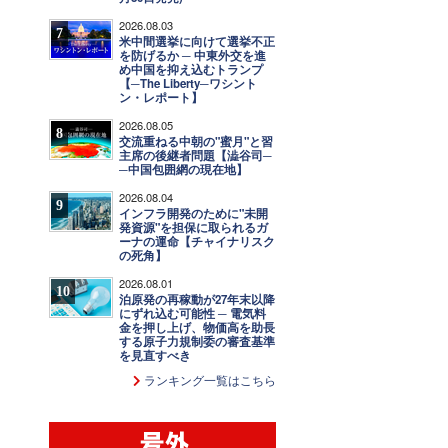
2026.08.03
7
米中間選挙に向けて選挙不正
を防げるか ─ 中東外交を進
め中国を抑え込むトランプ
【─The Liberty─ワシント
ン・レポート】
2026.08.05
8
交流重ねる中朝の"蜜月"と習
主席の後継者問題【澁谷司─
─中国包囲網の現在地】
2026.08.04
9
インフラ開発のために"未開
発資源"を担保に取られるガ
ーナの運命【チャイナリスク
の死角】
2026.08.01
10
泊原発の再稼動が27年末以降
にずれ込む可能性 ─ 電気料
金を押し上げ、物価高を助長
する原子力規制委の審査基準
を見直すべき
ランキング一覧はこちら