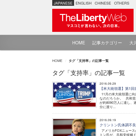
JAPANESE
ENGLISH
CHINESE
OTHERS
HOME
記事カテゴリー
大川
HOME
タグ「支持率」の記事一覧
タグ「支持率」の記事一覧
2016.09.29
【米大統領選】第1回
11月の米大統領選に向
なのだろうか。 共和党
が約8090万人に達し、
分に渡り...
2016.09.19
クリントン氏体調不
アメリカFOXニュー
トン氏が、共和党候補ド