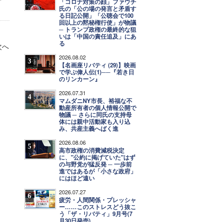
「コロナ対策の顔」ファウチ
氏の「公の場の発言と矛盾す
る日記公開」「公聴会で100
回以上の黙秘権行使」が物議
─ トランプ政権の最終的な狙
いは「中国の責任追及」にあ
る
次へ
2026.08.02
3
【名画座リバティ (29)】映画
で学ぶ偉人伝(1)──『若き日
のリンカーン』
2026.07.31
4
マムダニNY市長、裕福な不
動産所有者の個人情報公開で
物議 ─ さらに同氏の支持母
体には親中活動家も入り込
み、共産主義へばく進
2026.08.06
5
高市政権の消費減税決定
に、"公約に掲げていた"はず
の与野党が猛反発 ─ 一歩前
進ではあるが「小さな政府」
にはほど遠い
2026.07.27
6
疲労・人間関係・プレッシャ
ー……このストレスどう抜こ
う「ザ・リバティ」9月号(7
月30日発売)