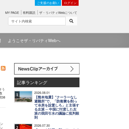
ご支援のお願い
ログイン
MY PAGE
有料購読
ザ・リバティWebについて
問
ようこそザ・リバティWebへ
記事ランキング
そう
2026.08.01
数
1
【熊本地震】"クーラーなし
38
避難所"で、「防衛費を削っ
て冷房を設置しろ」と主張す
る左派 ─ 中国に忖度した左
派の我田引水の議論に批判殺
到
リン
2026.07.30
2
ン