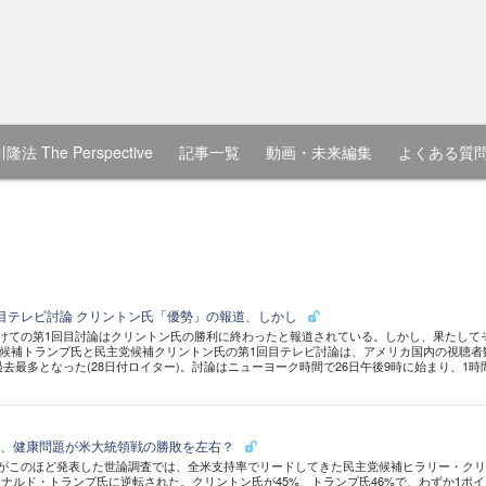
隆法 The Perspective
記事一覧
動画・未来編集
よくある質
目テレビ討論 クリントン氏「優勢」の報道、しかし
けての第1回目討論はクリントン氏の勝利に終わったと報道されている。しかし、果たして
候補トランプ氏と民主党候補クリントン氏の第1回目テレビ討論は、アメリカ国内の視聴者
過去最多となった(28日付ロイター)。討論はニューヨーク時間で26日午後9時に始まり、1時間
良、健康問題が米大統領戦の勝敗を左右？
スがこのほど発表した世論調査では、全米支持率でリードしてきた民主党候補ヒラリー・ク
ナルド・トランプ氏に逆転された。クリントン氏が45%、トランプ氏46%で、わずか1ポイ