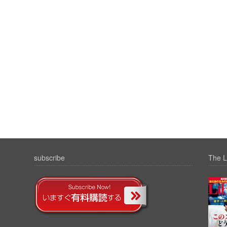
subscribe
The L