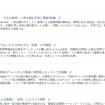
 「大きな政府」に突き進む日本に警鐘(前編)
 Shutterstock.com 《本記事のポイント》 政府による貧困問題の解決は、限界がある 政治は「右か左
か」の選択 常に自由を選び取ることを願い、行動していかなくてはならない 日本では、
産党かと見紛うば...
でないテロ 日本を守る「民警」の可能性
民間警備会社は東京オリンピックを機に設立 セコムは近年、刑務所の管理にも進出 民間で
めるべき 英ロンドン・マンチェスターのコンサート会場で、テロ事件が起きて1週間が過
リンピックが開催されることを考えれば、日本にとっても対岸の火事...
再来か? レーガンの実績に垣間見えるトランプの戦略
 Great Again(アメリカを再び偉大な国に)」を選挙スローガンに、今回のアメリカ大統領選に勝利
 トランプ氏の衝撃的な勝利を、1981年に登場したロナルド・レーガン大統領と重ねる人
両政治家。トランプ新大統領の今後を占うためにも、レーガン氏の実績と比べてみたい...
らえる制度に「反対」したスイス国民
に毎月一定の額が無条件で支給される「最低生活保障(ベーシック・インカム)」の導入に