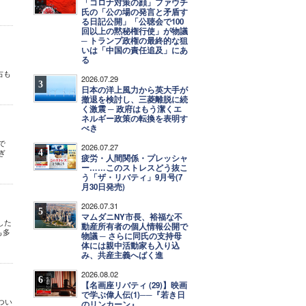
「コロナ対策の顔」ファウチ
氏の「公の場の発言と矛盾す
る日記公開」「公聴会で100
回以上の黙秘権行使」が物議
─ トランプ政権の最終的な狙
いは「中国の責任追及」にあ
る
右も
2026.07.29
3
日本の洋上風力から英大手が
撤退を検討し、三菱離脱に続
く激震 ─ 政府はもう潔くエ
ネルギー政策の転換を表明す
べき
で
2026.07.27
4
ぎ
疲労・人間関係・プレッシャ
ー……このストレスどう抜こ
う「ザ・リバティ」9月号(7
月30日発売)
2026.07.31
5
マムダニNY市長、裕福な不
した
動産所有者の個人情報公開で
も多
物議 ─ さらに同氏の支持母
体には親中活動家も入り込
み、共産主義へばく進
2026.08.02
6
【名画座リバティ (29)】映画
で学ぶ偉人伝(1)──『若き日
つい
のリンカーン』