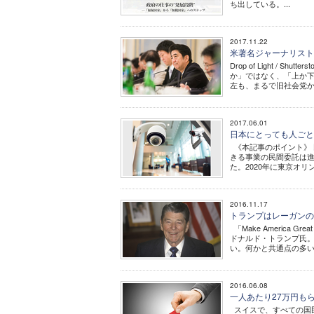
ち出している。...
2017.11.22
米著名ジャーナリスト
Drop of Light /
か」ではなく、「上か下
左も、まるで旧社会党か共
2017.06.01
日本にとっても人ごと
《本記事のポイント》 
きる事業の民間委託は進
た。2020年に東京オ
2016.11.17
トランプはレーガンの
「Make America
ドナルド・トランプ氏。
い。何かと共通点の多い
2016.06.08
一人あたり27万円も
スイスで、すべての国民