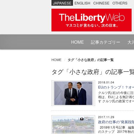
JAPANESE
ENGLISH
CHINESE
OTHERS
HOME
記事カテゴリー
大川
HOME
タグ「小さな政府」の記事一覧
タグ「小さな政府」の記事一
2018.01.04
EUのトランプ！？オ
クルツ氏(右)の今後に注
相は、EUによる無計画
す クルツ氏の政策でオ
2017.11.29
政府の仕事の“発展段
2018年1月号記事 編
のステップ 2017年