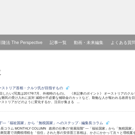
隆法 The Perspective
記事一覧
動画・未来編集
よくある質
覧
ーストリア首相・クルツ氏が目指すもの
目したい(写真は2017年7月、外相時のもの)。 《本記事のポイント》 オーストリアのクル
な難民の受け入れに反対 減税や不必要な補助金のカットなど、勤勉な人が報われる政府を
ーストリアがどのように変化するか、注目が集まる ...
階”―「福祉国家」から「無税国家」へのステップ - 編集長コラム
集長コラム MONTHLY COLUMN 政府の仕事の“発展段階” ―「福祉国家」から「無税国家
秋の衆院選で消費税増税を「信任」された形の安倍晋三首相は、かさにかかって次々と増税案