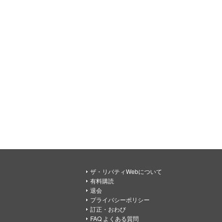
ザ・リバティWebについて
有料購読
退会
プライバシーポリシー
訂正・おわび
FAQ よくある質問