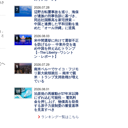
決さ
2026.07.28
7
辺野古転覆事故を巡り、海保
が遺族の刑事告訴に基づき、
同志社国際高を家宅捜索 ─
中国と連携した平和活動を進
めた「オール沖縄」に逆風
り」
」と
2026.08.03
8
米中間選挙に向けて選挙不正
を防げるか ─ 中東外交を進
め中国を抑え込むトランプ
【─The Liberty─ワシント
ン・レポート】
次へ
2026.07.29
9
南米ペルーでケイコ・フジモ
リ新大統領就任 ─ 南米で親
米・トランプ支持政権が増え
ている
2026.08.01
10
泊原発の再稼動が27年末以降
にずれ込む可能性 ─ 電気料
金を押し上げ、物価高を助長
する原子力規制委の審査基準
を見直すべき
ランキング一覧はこちら