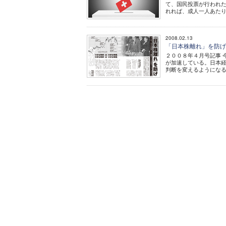
て、国民投票が行われた
れれば、成人一人あたり25
2008.02.13
「日本株離れ」を防
２００８年４月号記事 
が加速している。日本
判断を変えるようになる