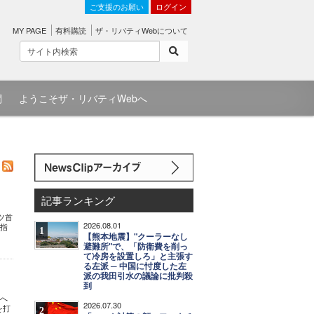
ご支援のお願い
ログイン
MY PAGE
有料購読
ザ・リバティWebについて
問
ようこそザ・リバティWebへ
記事ランキング
ツ首
2026.08.01
目指
1
【熊本地震】"クーラーなし
避難所"で、「防衛費を削っ
て冷房を設置しろ」と主張す
る左派 ─ 中国に忖度した左
派の我田引水の議論に批判殺
到
」へ
2026.07.30
を打
2