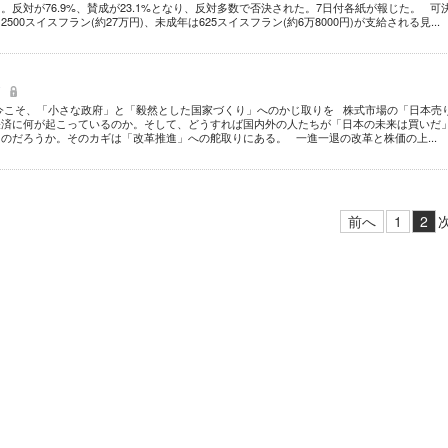
。反対が76.9%、賛成が23.1%となり、反対多数で否決された。7日付各紙が報じた。 可
00スイスフラン(約27万円)、未成年は625スイスフラン(約6万8000円)が支給される見...
げ
今こそ、「小さな政府」と「毅然とした国家づくり」へのかじ取りを 株式市場の「日本売
経済に何が起こっているのか。そして、どうすれば国内外の人たちが「日本の未来は買いだ
のだろうか。そのカギは「改革推進」への舵取りにある。 一進一退の改革と株価の上...
前へ
1
2