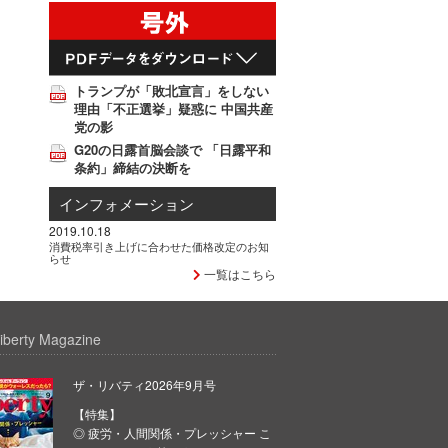
トランプが「敗北宣言」をしない
理由「不正選挙」疑惑に 中国共産
党の影
G20の日露首脳会談で 「日露平和
条約」締結の決断を
インフォメーション
2019.10.18
消費税率引き上げに合わせた価格改定のお知
らせ
一覧はこちら
iberty Magazine
ザ・リバティ2026年9月号
【特集】
◎ 疲労・人間関係・プレッシャー こ