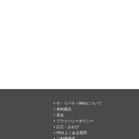
ザ・リバティWebについて
有料購読
退会
プライバシーポリシー
訂正・おわび
FAQ よくある質問
ご利用環境