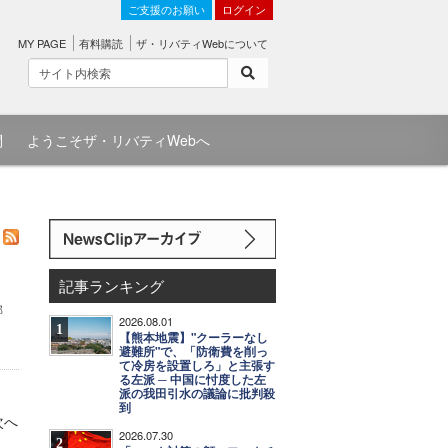
ご支援のお願い
ログイン
MY PAGE
有料購読
ザ・リバティWebについて
問
ようこそザ・リバティWebへ
記事ランキング
邦
2026.08.01
1
【熊本地震】"クーラーなし
避難所"で、「防衛費を削っ
て冷房を設置しろ」と主張す
る左派 ─ 中国に忖度した左
派の我田引水の議論に批判殺
到
次へ
2026.07.30
2