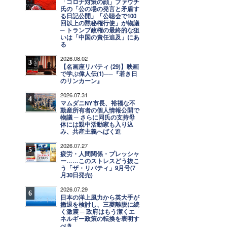
「コロナ対策の顔」ファウチ
氏の「公の場の発言と矛盾す
る日記公開」「公聴会で100
回以上の黙秘権行使」が物議
─ トランプ政権の最終的な狙
いは「中国の責任追及」にあ
る
2026.08.02
3
【名画座リバティ (29)】映画
で学ぶ偉人伝(1)──『若き日
のリンカーン』
2026.07.31
4
マムダニNY市長、裕福な不
動産所有者の個人情報公開で
物議 ─ さらに同氏の支持母
体には親中活動家も入り込
み、共産主義へばく進
2026.07.27
5
疲労・人間関係・プレッシャ
ー……このストレスどう抜こ
う「ザ・リバティ」9月号(7
月30日発売)
2026.07.29
6
日本の洋上風力から英大手が
撤退を検討し、三菱離脱に続
く激震 ─ 政府はもう潔くエ
ネルギー政策の転換を表明す
べき