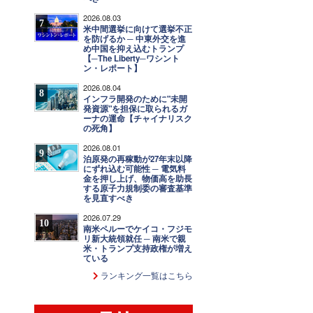
2026.08.03
7
米中間選挙に向けて選挙不正
を防げるか ─ 中東外交を進
め中国を抑え込むトランプ
【─The Liberty─ワシント
ン・レポート】
2026.08.04
8
インフラ開発のために"未開
発資源"を担保に取られるガ
ーナの運命【チャイナリスク
の死角】
2026.08.01
9
泊原発の再稼動が27年末以降
にずれ込む可能性 ─ 電気料
金を押し上げ、物価高を助長
する原子力規制委の審査基準
を見直すべき
2026.07.29
10
南米ペルーでケイコ・フジモ
リ新大統領就任 ─ 南米で親
米・トランプ支持政権が増え
ている
ランキング一覧はこちら