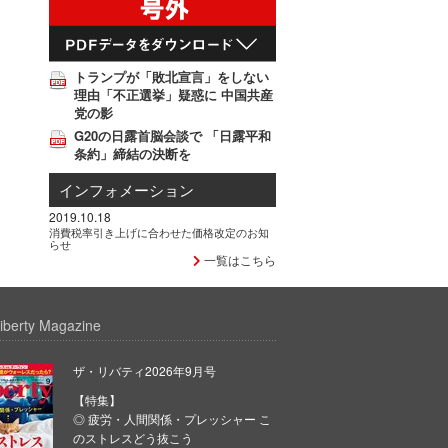
トランプが「敗北宣言」をしない
理由「不正選挙」疑惑に 中国共産
党の影
G20の日露首脳会談で 「日露平和
条約」締結の決断を
インフォメーション
2019.10.18
消費税率引き上げに合わせた価格改定のお知
らせ
一覧はこちら
iberty Magazine
ザ・リバティ2026年9月号
【特集】
◎ 疲労・人間関係・プレッシャー こ
のストレスどう抜こう