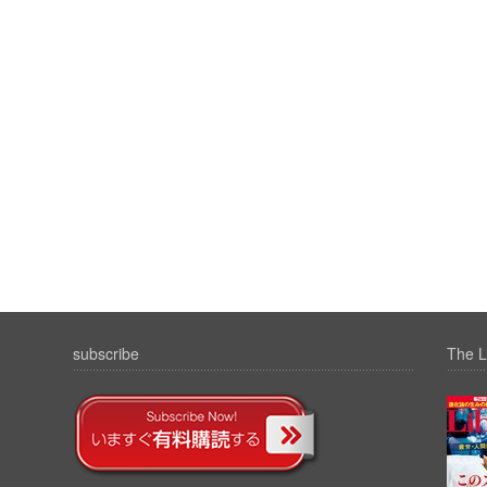
subscribe
The L