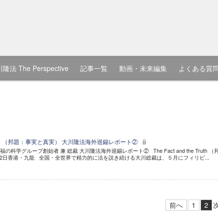
隆法 The Perspective
記事一覧
動画・未来編集
よくある質
the Truth （邦題：事実と真実） 大川隆法海外巡錫レポート②
学グループ創始者 兼 総裁 大川隆法海外巡錫レポート② The Fact and the Truth （
22日香港・九龍 全国・全世界で精力的に法を説き続ける大川総裁は、５月にフィリピ...
前へ
1
2