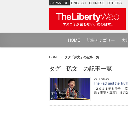
JAPANESE
ENGLISH
CHINESE
OTHERS
HOME
記事カテゴリー
大川
HOME
タグ「孫文」の記事一覧
タグ「孫文」の記事一覧
2011.06.30
The Fact and 
２０１１年８月号 幸福の科
題：事実と真実） ５月