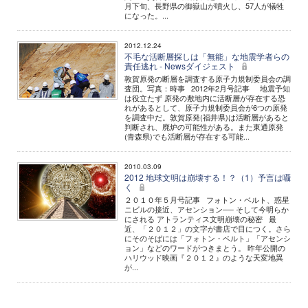
月下旬、長野県の御嶽山が噴火し、57人が犠牲
になった。...
2012.12.24
不毛な活断層探しは「無能」な地震学者らの
責任逃れ - Newsダイジェスト
敦賀原発の断層を調査する原子力規制委員会の調
査団。写真：時事 2012年2月号記事 地震予知
は役立たず 原発の敷地内に活断層が存在する恐
れがあるとして、原子力規制委員会が6つの原発
を調査中だ。敦賀原発(福井県)は活断層があると
判断され、廃炉の可能性がある。また東通原発
(青森県)でも活断層が存在する可能...
2010.03.09
2012 地球文明は崩壊する！？（1）予言は囁
く
２０１０年５月号記事 フォトン・ベルト、惑星
ニビルの接近、アセンション── そして今明らか
にされる アトランティス文明崩壊の秘密 最
近、「２０１２」の文字が書店で目につく。さら
にそのそばには「フォトン・ベルト」「アセンシ
ョン」などのワードがつきまとう。 昨年公開の
ハリウッド映画『２０１２』のような天変地異
が...