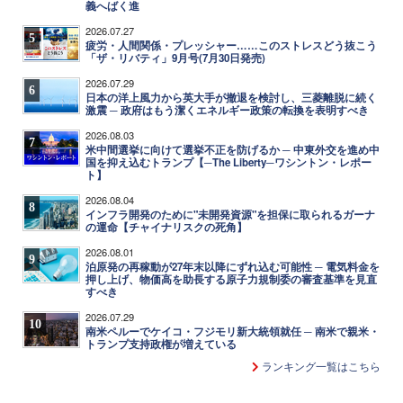
義へばく進
2026.07.27
5
疲労・人間関係・プレッシャー……このストレスどう抜こう
「ザ・リバティ」9月号(7月30日発売)
2026.07.29
6
日本の洋上風力から英大手が撤退を検討し、三菱離脱に続く
激震 ─ 政府はもう潔くエネルギー政策の転換を表明すべき
2026.08.03
7
米中間選挙に向けて選挙不正を防げるか ─ 中東外交を進め中
国を抑え込むトランプ【─The Liberty─ワシントン・レポー
ト】
2026.08.04
8
インフラ開発のために"未開発資源"を担保に取られるガーナ
の運命【チャイナリスクの死角】
2026.08.01
9
泊原発の再稼動が27年末以降にずれ込む可能性 ─ 電気料金を
押し上げ、物価高を助長する原子力規制委の審査基準を見直
すべき
2026.07.29
10
南米ペルーでケイコ・フジモリ新大統領就任 ─ 南米で親米・
トランプ支持政権が増えている
ランキング一覧はこちら