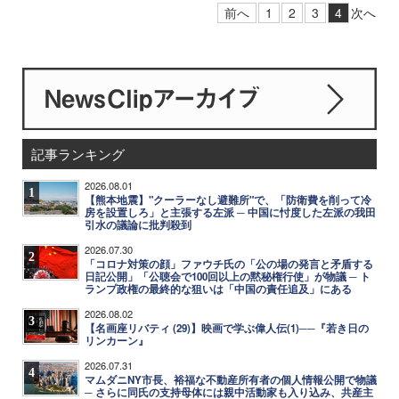
前へ
1
2
3
4
次へ
記事ランキング
2026.08.01
1
【熊本地震】"クーラーなし避難所"で、「防衛費を削って冷
房を設置しろ」と主張する左派 ─ 中国に忖度した左派の我田
引水の議論に批判殺到
2026.07.30
2
「コロナ対策の顔」ファウチ氏の「公の場の発言と矛盾する
日記公開」「公聴会で100回以上の黙秘権行使」が物議 ─ ト
ランプ政権の最終的な狙いは「中国の責任追及」にある
2026.08.02
3
【名画座リバティ (29)】映画で学ぶ偉人伝(1)──『若き日の
リンカーン』
2026.07.31
4
マムダニNY市長、裕福な不動産所有者の個人情報公開で物議
─ さらに同氏の支持母体には親中活動家も入り込み、共産主