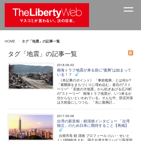
HOME
タグ「地震」の記事一覧
タグ「地震」の記事一覧
2018.06.03
南海トラフ地震が来る前に“復興”は始まって
いる！？
《本記事のポイント》 「事前復興」とは何か?
「避難路をまちづくりに埋め込む」釜石の"スト
ーリー" 「安政の大地震」から紡ぎあげる広川町
の"ストーリー" 南海トラフ地震が、いつ来るか
分からないといわれている。そんな中、防災対策
は大前提にしつつも、「先に復興計...
2017.09.08
台湾の新首相・頼清徳インタビュー 「台湾
独立」のため日本に期待すること【再掲】
台南市長 頼 清徳 プロフィール (らい・せいと
く) 1959年生まれ。国立台湾大学リハビリ医学部