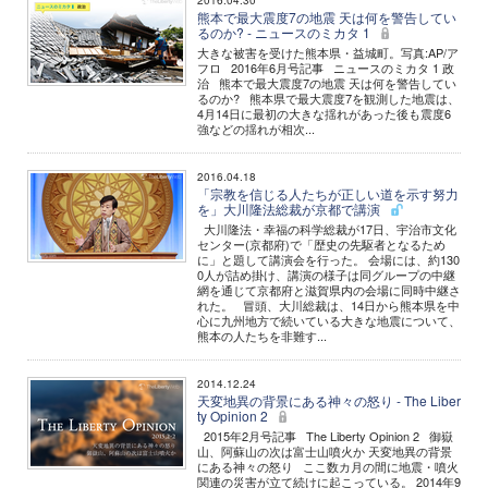
2016.04.30
熊本で最大震度7の地震 天は何を警告してい
るのか? - ニュースのミカタ 1
大きな被害を受けた熊本県・益城町。写真:AP/ア
フロ 2016年6月号記事 ニュースのミカタ 1 政
治 熊本で最大震度7の地震 天は何を警告してい
るのか? 熊本県で最大震度7を観測した地震は、
4月14日に最初の大きな揺れがあった後も震度6
強などの揺れが相次...
2016.04.18
「宗教を信じる人たちが正しい道を示す努力
を」大川隆法総裁が京都で講演
大川隆法・幸福の科学総裁が17日、宇治市文化
センター(京都府)で「歴史の先駆者となるため
に」と題して講演会を行った。 会場には、約130
0人が詰め掛け、講演の様子は同グループの中継
網を通じて京都府と滋賀県内の会場に同時中継さ
れた。 冒頭、大川総裁は、14日から熊本県を中
心に九州地方で続いている大きな地震について、
熊本の人たちを非難す...
2014.12.24
天変地異の背景にある神々の怒り - The Liber
ty Opinion 2
2015年2月号記事 The Liberty Opinion 2 御嶽
山、阿蘇山の次は富士山噴火か 天変地異の背景
にある神々の怒り ここ数カ月の間に地震・噴火
関連の災害が立て続けに起こっている。 2014年9