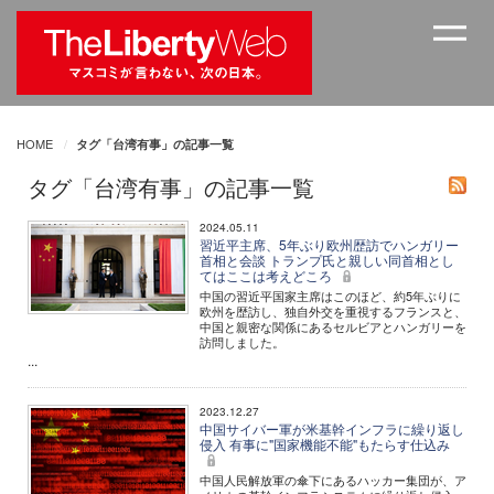
HOME
タグ「台湾有事」の記事一覧
タグ「台湾有事」の記事一覧
2024.05.11
習近平主席、5年ぶり欧州歴訪でハンガリー
首相と会談 トランプ氏と親しい同首相とし
てはここは考えどころ
中国の習近平国家主席はこのほど、約5年ぶりに
欧州を歴訪し、独自外交を重視するフランスと、
中国と親密な関係にあるセルビアとハンガリーを
訪問しました。
...
2023.12.27
中国サイバー軍が米基幹インフラに繰り返し
侵入 有事に"国家機能不能"もたらす仕込み
中国人民解放軍の傘下にあるハッカー集団が、ア