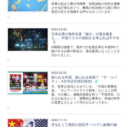
有事が起きた際の沖縄県・先島諸島の住民を避難
させる計画をめぐり、離島の自治体から国と県の
想定の甘さを指摘する声が上がっています。
...
2023.04.06
日本企業の海外生産「縮小」が過去最多
も……中国リスクの深刻さを考えれば不十分
内閣府の調査で、海外での生産比率を今後5年で
縮小する企業の割合が、過去最高になったことが
分かりました。
...
2023.02.25
操られる中国、操られる米国？ 「ザ・リバ
ティ」4月号(2月28日発売)
今、世界を混沌とさせている、「中国の軍事拡
張」「ロシア―ウクライナ戦争」という二大問
題。その裏に、侵略的意図を持つ「宇宙存在」の
介入があるという、衝撃的な事実が、幸福の科学
の霊査などによって浮かび上がってきた。
...
2022.11.13
牙をむく三期目の習近平 バイデン政権の備