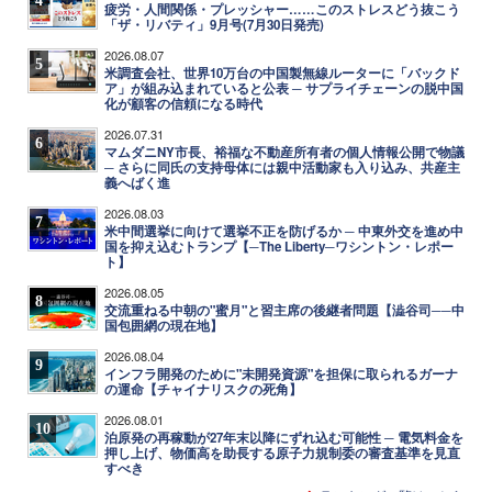
疲労・人間関係・プレッシャー……このストレスどう抜こう
「ザ・リバティ」9月号(7月30日発売)
2026.08.07
5
米調査会社、世界10万台の中国製無線ルーターに「バックド
ア」が組み込まれていると公表 ─ サプライチェーンの脱中国
化が顧客の信頼になる時代
2026.07.31
6
マムダニNY市長、裕福な不動産所有者の個人情報公開で物議
─ さらに同氏の支持母体には親中活動家も入り込み、共産主
義へばく進
2026.08.03
7
米中間選挙に向けて選挙不正を防げるか ─ 中東外交を進め中
国を抑え込むトランプ【─The Liberty─ワシントン・レポー
ト】
2026.08.05
8
交流重ねる中朝の"蜜月"と習主席の後継者問題【澁谷司──中
国包囲網の現在地】
2026.08.04
9
インフラ開発のために"未開発資源"を担保に取られるガーナ
の運命【チャイナリスクの死角】
2026.08.01
10
泊原発の再稼動が27年末以降にずれ込む可能性 ─ 電気料金を
押し上げ、物価高を助長する原子力規制委の審査基準を見直
すべき