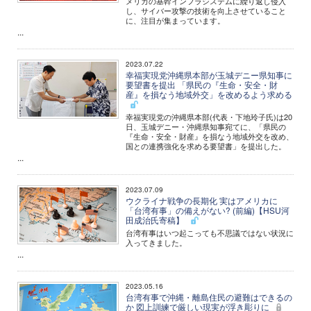
メリカの基幹インフラシステムに繰り返し侵入
し、サイバー攻撃の技術を向上させていること
に、注目が集まっています。
...
2023.07.22
幸福実現党沖縄県本部が玉城デニー県知事に
要望書を提出 「県民の『生命・安全・財
産』を損なう地域外交」を改めるよう求める
幸福実現党の沖縄県本部(代表・下地玲子氏)は20
日、玉城デニー・沖縄県知事宛てに、「県民の
『生命・安全・財産』を損なう地域外交を改め、
国との連携強化を求める要望書」を提出した。
...
2023.07.09
ウクライナ戦争の長期化 実はアメリカに
「台湾有事」の備えがない? (前編)【HSU河
田成治氏寄稿】
台湾有事はいつ起こっても不思議ではない状況に
入ってきました。
...
2023.05.16
台湾有事で沖縄・離島住民の避難はできるの
か 図上訓練で厳しい現実が浮き彫りに