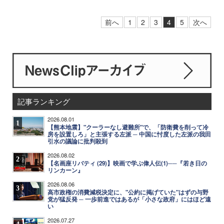
前へ
1
2
3
4
5
次へ
記事ランキング
2026.08.01
1
【熊本地震】"クーラーなし避難所"で、「防衛費を削って冷
房を設置しろ」と主張する左派 ─ 中国に忖度した左派の我田
引水の議論に批判殺到
2026.08.02
2
【名画座リバティ (29)】映画で学ぶ偉人伝(1)──『若き日の
リンカーン』
2026.08.06
3
高市政権の消費減税決定に、"公約に掲げていた"はずの与野
党が猛反発 ─ 一歩前進ではあるが「小さな政府」にはほど遠
い
2026.07.27
4