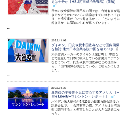
えは十分か【HSU河田成治氏寄稿】(前編)
日米の安全保障の専門家の間では、台湾有事が起
きるかどうかについての議論はすでに終わってお
り、台湾有事が「いつ起きるか」、「どのように
起きるか」に議論の中心が移っています。
...
2022.11.09
ダイキン、円安や脱中国依存などで国内回帰
を検討 他の日本企業も脱中国を急ぐべき
大手空調メーカーのダイキン工業は8日、中国な
どで生産して日本に輸入している家庭用エアコン
などについて、円安や脱中国依存などの理由か
ら、「国内回帰を検討している」と明らかにしま
した。
...
2022.05.30
最先端の半導体不足に苦心するアメリカ 【─
The Liberty─ワシントン・レポート】
バイデン米大統領が5月23日の日米首脳会談後の
記者会見で、「台湾有事の際、アメリカは台湾防
衛に関与する」と発言したことが大きな話題にな
った。
...