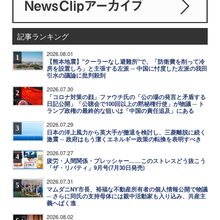
記事ランキング
2026.08.01
1
【熊本地震】"クーラーなし避難所"で、「防衛費を削って冷
房を設置しろ」と主張する左派 ─ 中国に忖度した左派の我田
引水の議論に批判殺到
2026.07.30
2
「コロナ対策の顔」ファウチ氏の「公の場の発言と矛盾する
日記公開」「公聴会で100回以上の黙秘権行使」が物議 ─ ト
ランプ政権の最終的な狙いは「中国の責任追及」にある
2026.07.29
3
日本の洋上風力から英大手が撤退を検討し、三菱離脱に続く
激震 ─ 政府はもう潔くエネルギー政策の転換を表明すべき
2026.07.27
4
疲労・人間関係・プレッシャー……このストレスどう抜こう
「ザ・リバティ」9月号(7月30日発売)
2026.07.31
5
マムダニNY市長、裕福な不動産所有者の個人情報公開で物議
─ さらに同氏の支持母体には親中活動家も入り込み、共産主
義へばく進
2026.08.02