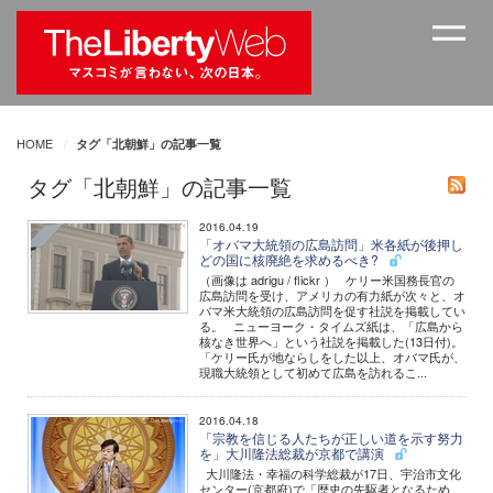
HOME
タグ「北朝鮮」の記事一覧
タグ「北朝鮮」の記事一覧
2016.04.19
「オバマ大統領の広島訪問」米各紙が後押し
どの国に核廃絶を求めるべき?
（画像は adrigu / flickr ） ケリー米国務長官の
広島訪問を受け、アメリカの有力紙が次々と、オ
バマ米大統領の広島訪問を促す社説を掲載してい
る。 ニューヨーク・タイムズ紙は、「広島から
核なき世界へ」という社説を掲載した(13日付)。
「ケリー氏が地ならしをした以上、オバマ氏が、
現職大統領として初めて広島を訪れるこ...
2016.04.18
「宗教を信じる人たちが正しい道を示す努力
を」大川隆法総裁が京都で講演
大川隆法・幸福の科学総裁が17日、宇治市文化
センター(京都府)で「歴史の先駆者となるため