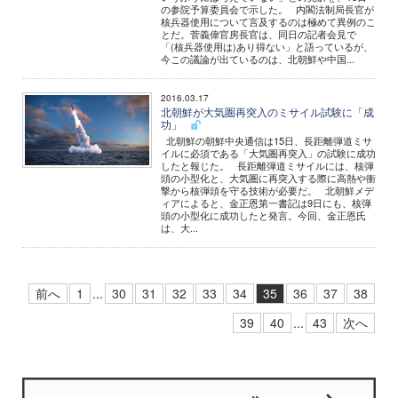
の参院予算委員会で示した。 内閣法制局長官が
核兵器使用について言及するのは極めて異例のこ
とだ。菅義偉官房長官は、同日の記者会見で
「(核兵器使用は)あり得ない」と語っているが、
今この議論が出ているのは、北朝鮮や中国...
2016.03.17
北朝鮮が大気圏再突入のミサイル試験に「成
功」
北朝鮮の朝鮮中央通信は15日、長距離弾道ミサ
イルに必須である「大気圏再突入」の試験に成功
したと報じた。 長距離弾道ミサイルには、核弾
頭の小型化と、大気圏に再突入する際に高熱や衝
撃から核弾頭を守る技術が必要だ。 北朝鮮メデ
ィアによると、金正恩第一書記は9日にも、核弾
頭の小型化に成功したと発言。今回、金正恩氏
は、大...
前へ
1
...
30
31
32
33
34
35
36
37
38
39
40
...
43
次へ