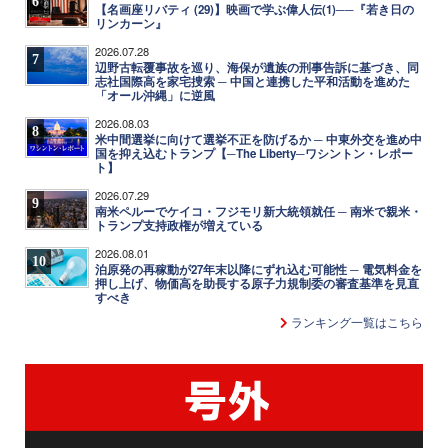
6
【名画座リバティ (29)】映画で学ぶ偉人伝(1)──『若き日の
リンカーン』
2026.07.28
7
辺野古転覆事故を巡り、海保が遺族の刑事告訴に基づき、同
志社国際高を家宅捜索 ─ 中国と連携した平和活動を進めた
「オール沖縄」に逆風
2026.08.03
8
米中間選挙に向けて選挙不正を防げるか ─ 中東外交を進め中
国を抑え込むトランプ【─The Liberty─ワシントン・レポー
ト】
2026.07.29
9
南米ペルーでケイコ・フジモリ新大統領就任 ─ 南米で親米・
トランプ支持政権が増えている
2026.08.01
10
泊原発の再稼動が27年末以降にずれ込む可能性 ─ 電気料金を
押し上げ、物価高を助長する原子力規制委の審査基準を見直
すべき
ランキング一覧はこちら