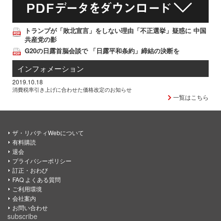
トランプが「敗北宣言」をしない理由「不正選挙」疑惑に 中国
共産党の影
G20の日露首脳会談で 「日露平和条約」締結の決断を
インフォメーション
2019.10.18
消費税率引き上げに合わせた価格改定のお知らせ
一覧はこちら
ザ・リバティWebについて
有料購読
退会
プライバシーポリシー
訂正・おわび
FAQ よくある質問
ご利用環境
会社案内
お問い合わせ
subscribe