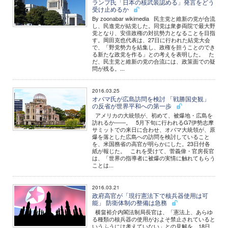
ランプ氏「日本の核武装認める」発言をどう
受け止めるか
By zoonabar wikimedia 民主党と維新の党が合流
し、民進党が結党した。同党は衆参両院で最大野
党となり、安倍政権の対抗勢力となることを目指
す。岡田克也代表は、27日に行われた結党大会
で、「野党勢力を結集し、政権を担うことのでき
る新たな政党を作る」との考えを表明した。 た
だ、民主党と維新の党の合流には、政策面での疑
問が残る。...
2016.03.25
オバマ氏が広島訪問を検討 「戦勝国史観」
の反省が世界平和への第一歩
アメリカの大統領が、初めて、被爆地・広島を
訪れるか――。 5月下旬に行われるG7伊勢志摩
サミットでの来日に合わせ、オバマ大統領が、原
爆を落とした広島への訪問を検討していること
を、米国務省の高官が明らかにした。23日付各
紙が報じた。 これを受けて、菅義偉・官房長官
は、「世界の指導者に被爆の実情に触れてもらう
ことは...
2016.03.21
政府高官が「現行憲法下で核兵器使用は可
能」 防衛体制の整備は急務
横畠裕介内閣法制局長官は、「憲法上、あらゆ
る種類の核兵器の使用がおよそ禁止されていると
いうふうには考えていない」との見解を、18日