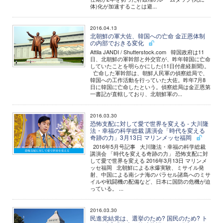
体)化が加速することは避...
2016.04.13
北朝鮮の軍大佐、韓国への亡命 金正恩体制
の内部でおきる変化
Attila JANDI / Shutterstock.com 韓国政府は11
日、北朝鮮の軍幹部と外交官が、昨年韓国に亡命
していたことを明らかにした(11日付産経新聞)。
亡命した軍幹部は、朝鮮人民軍の偵察総局で、
韓国への工作活動を行っていた大佐。昨年7月8
日に韓国に亡命したという。偵察総局は金正恩第
一書記が直轄しており、北朝鮮軍の...
2016.03.30
恐怖支配に対して愛で世界を変える - 大川隆
法・幸福の科学総裁 講演会「時代を変える
奇跡の力」3月13日 マリンメッセ福岡
2016年5月号記事 大川隆法・幸福の科学総裁
講演会 「時代を変える奇跡の力」 恐怖支配に対
して愛で世界を変える 2016年3月13日 マリンメ
ッセ福岡 北朝鮮による水爆実験、ミサイル発
射、中国による南シナ海のパラセル諸島へのミサ
イルや戦闘機の配備など、日本に国防の危機が迫
っている。 ...
2016.03.30
民進党結党は、選挙のため? 国民のため? ト