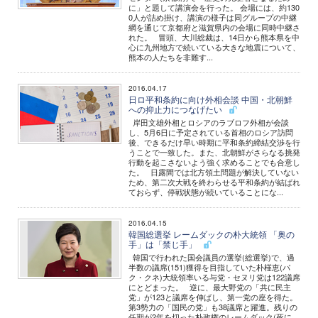
に」と題して講演会を行った。 会場には、約130
0人が詰め掛け、講演の様子は同グループの中継
網を通じて京都府と滋賀県内の会場に同時中継さ
れた。 冒頭、大川総裁は、14日から熊本県を中
心に九州地方で続いている大きな地震について、
熊本の人たちを非難す...
2016.04.17
日ロ平和条約に向け外相会談 中国・北朝鮮
への抑止力につなげたい
岸田文雄外相とロシアのラブロフ外相が会談
し、5月6日に予定されている首相のロシア訪問
後、できるだけ早い時期に平和条約締結交渉を行
うことで一致した。また、北朝鮮がさらなる挑発
行動を起こさないよう強く求めることでも合意し
た。 日露間では北方領土問題が解決していない
ため、第二次大戦を終わらせる平和条約が結ばれ
ておらず、停戦状態が続いていることにな...
2016.04.15
韓国総選挙 レームダックの朴大統領 「奥の
手」は「禁じ手」
韓国で行われた国会議員の選挙(総選挙)で、過
半数の議席(151)獲得を目指していた朴槿恵(パ
ク・クネ)大統領率いる与党・セヌリ党は122議席
にとどまった。 逆に、最大野党の「共に民主
党」が123と議席を伸ばし、第一党の座を得た。
第3勢力の「国民の党」も38議席と躍進。残りの
任期が2年を切った朴政権のレームダック(死に