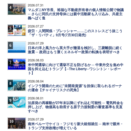
2026.07.31
4
マムダニNY市長、裕福な不動産所有者の個人情報公開で物議
─ さらに同氏の支持母体には親中活動家も入り込み、共産主
義へばく進
2026.07.27
5
疲労・人間関係・プレッシャー……このストレスどう抜こう
「ザ・リバティ」9月号(7月30日発売)
2026.07.29
6
日本の洋上風力から英大手が撤退を検討し、三菱離脱に続く
激震 ─ 政府はもう潔くエネルギー政策の転換を表明すべき
2026.08.03
7
米中間選挙に向けて選挙不正を防げるか ─ 中東外交を進め中
国を抑え込むトランプ【─The Liberty─ワシントン・レポー
ト】
2026.08.04
8
インフラ開発のために"未開発資源"を担保に取られるガーナ
の運命【チャイナリスクの死角】
2026.08.01
9
泊原発の再稼動が27年末以降にずれ込む可能性 ─ 電気料金を
押し上げ、物価高を助長する原子力規制委の審査基準を見直
すべき
2026.07.29
10
南米ペルーでケイコ・フジモリ新大統領就任 ─ 南米で親米・
トランプ支持政権が増えている