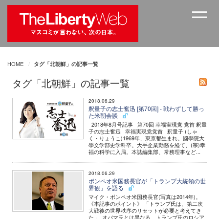
HOME
タグ「北朝鮮」の記事一覧
タグ「北朝鮮」の記事一覧
2018.06.29
釈量子の志士奮迅 [第70回] - 戦わずして勝っ
た米朝会談
2018年8月号記事 第70回 幸福実現党 党首 釈量
子の志士奮迅 幸福実現党党首 釈量子 (しゃ
く・りょうこ)1969年、東京都生まれ。國學院大
學文学部史学科卒。大手企業勤務を経て、(宗)幸
福の科学に入局。本誌編集部、常務理事など...
2018.06.29
ポンペオ米国務長官が「トランプ大統領の世
界観」を語る
マイク・ポンペオ米国務長官(写真は2014年)。
《本記事のポイント》 「トランプ氏は、第二次
大戦後の世界秩序のリセットが必要と考えてき
た」 オバマ氏とは異なる、トランプ氏のロシア