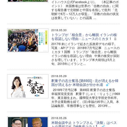
イトハウス公式Facebookより)。 《本記事のポ
イント》 米国務省は世界の「信教の自由」に関
する報告書で北朝鮮と中国を名指しで批判 「北
朝鮮で8万～12万人が収監」「宗教の自由の状況
は改善していない」との認識 ...
2018.05.30
トランプが「核合意」から離脱 イランの核
を容認しない理由 - ニュースのミカタ 1
2017年末にイランで起きた反政府デモの様子。
写真：AP/アフロ 2018年7月号記事 ニュースの
ミカタ 1 国際 トランプが「核合意」から離脱
イランの核を容認しない理由 中東の衝突が深刻
さを増しています。トランプ米大統領は5月上
旬、2015年にイランと...
2018.05.29
釈量子の志士奮迅 [第69回] - 北が消えるか韓
国が消えるか 米朝会談が分かれ道
2018年7月号記事 第69回 釈量子の志士奮迅
幸福実現党党首 釈量子 (しゃく・りょうこ)1969
年、東京都生まれ。國學院大學文学部史学科卒。
大手企業勤務を経て、(宗)幸福の科学に入局。本
誌編集部、常務理事などを歴任。2013年...
2018.05.26
米朝会談中止 トランプさん「決裂」はベス
トの選択です【編集長コラム】