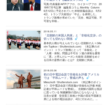
写真:代表撮影/AFP/アフロ、ロイター/アフロ 20
18年7月号記事 編集長コラム Monthly Column
6月12日に予定されていた米朝首脳会談は、5月2
4日、トランプ大統領が「中止」を表明した。
トランプ政権が求めていた「完全、検証可能、不
可逆な非核...
2018.05.11
「北朝鮮の米国人拘束」と「非核化交渉」の
切っても切れない関係
基本的人権が与えられていない北朝鮮の人々(Ma
xim Tupikov / Shutterstock.com) 《本記事のポ
イント》 トランプ政権にとって「非核化」と
「人権・体制」問題は不可分 ソ連の体制を露骨
に「悪」と呼んだレーガン大統領 北朝鮮をめぐ
る日米の姿勢の違いとは? 北朝鮮に拘束...
2018.05.06
初の日中電話会談で非核化を評価 アメリカ
では「平和ムード」警戒の声も
Mieszko9 / Shutterstock.com 《本記事のポイン
ト》 日中電話会談で両首脳が非核化を評価 米紙
記者が平和ムードを警戒し、北朝鮮の国民も怪訝
に思っている 制裁解除の流れにならないよう、
注意が必要 安倍晋三首相と中国の習近平国家主
席による初の電話会談が、4日に行われた。...