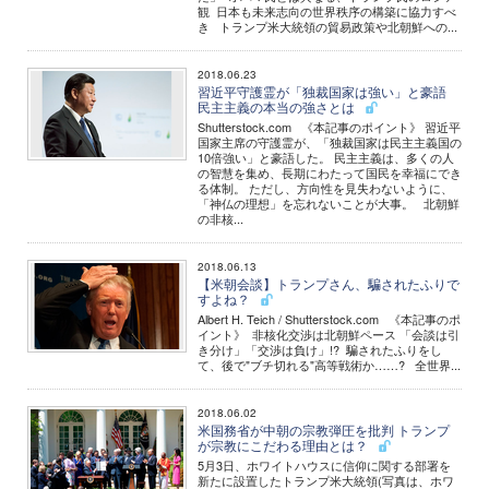
観 日本も未来志向の世界秩序の構築に協力すべ
き トランプ米大統領の貿易政策や北朝鮮への...
2018.06.23
習近平守護霊が「独裁国家は強い」と豪語
民主主義の本当の強さとは
Shutterstock.com 《本記事のポイント》 習近平
国家主席の守護霊が、「独裁国家は民主主義国の
10倍強い」と豪語した。 民主主義は、多くの人
の智慧を集め、長期にわたって国民を幸福にでき
る体制。 ただし、方向性を見失わないように、
「神仏の理想」を忘れないことが大事。 北朝鮮
の非核...
2018.06.13
【米朝会談】トランプさん、騙されたふりで
すよね？
Albert H. Teich / Shutterstock.com 《本記事のポ
イント》 非核化交渉は北朝鮮ペース 「会談は引
き分け」「交渉は負け」!? 騙されたふりをし
て、後で"ブチ切れる"高等戦術か……? 全世界...
2018.06.02
米国務省が中朝の宗教弾圧を批判 トランプ
が宗教にこだわる理由とは？
5月3日、ホワイトハウスに信仰に関する部署を
新たに設置したトランプ米大統領(写真は、ホワ