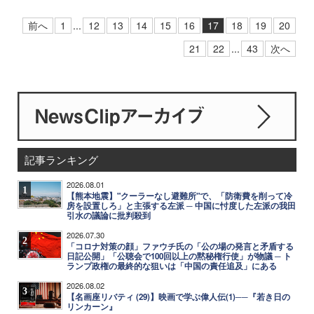
前へ
1
...
12
13
14
15
16
17
18
19
20
21
22
...
43
次へ
記事ランキング
2026.08.01
1
【熊本地震】"クーラーなし避難所"で、「防衛費を削って冷
房を設置しろ」と主張する左派 ─ 中国に忖度した左派の我田
引水の議論に批判殺到
2026.07.30
2
「コロナ対策の顔」ファウチ氏の「公の場の発言と矛盾する
日記公開」「公聴会で100回以上の黙秘権行使」が物議 ─ ト
ランプ政権の最終的な狙いは「中国の責任追及」にある
2026.08.02
3
【名画座リバティ (29)】映画で学ぶ偉人伝(1)──『若き日の
リンカーン』