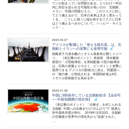
ウンが始まっている問題がある。とりわけ一年以
内に対応を迫られる可能性が高いのが、北朝鮮、
イラン、中国の問題だろう。 このリスクに対し
てどう備えるかで、日本の未来は大きく変わって
くる。 こうした国々に端を発するリスクに日本
はどう備えるべきかについて、ハッピー・サイエ
ンス・...
2020.02.07
アメリカが配備した「使える核兵器」は、北
朝鮮とイランへの攻撃にも使用可能
戦略原子力潜水艦のミサイル発射筒が開くイメー
ジ。 《本記事のポイント》 米政府、潜水艦発
射型の「小型核弾頭」を実戦配備 小型の核弾頭
は、広島の原爆より小さく、ピンポイント攻撃に
使用できる アメリカの防衛力に加え、同盟国へ
の「核の傘」が強化される 米国防総省は4日、
ミサイル防衛能力を高める中...
2020.01.08
中国に9割依存している北朝鮮経済 【澁谷司
──中国包囲網の現在地】
《本記事のポイント》 「出稼ぎ」を封じられる
北朝鮮 中国への出稼ぎだけ"のんびり"!? 貿易も
対中国依存度が90% 2019年12月22日、北朝鮮
の労働者が世界中の滞在先から"追放"された。
...