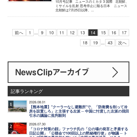
10月号記事 ニュースのミカタ 3 国際 北朝鮮、
ミサイルを乱射 思考停止に陥る日本 ニュース
北朝鮮は7月25日以降、...
前へ
1
...
9
10
11
12
13
14
15
16
17
18
19
...
43
次へ
記事ランキング
2026.08.01
1
【熊本地震】"クーラーなし避難所"で、「防衛費を削って冷
房を設置しろ」と主張する左派 ─ 中国に忖度した左派の我田
引水の議論に批判殺到
2026.07.30
2
「コロナ対策の顔」ファウチ氏の「公の場の発言と矛盾する
日記公開」「公聴会で100回以上の黙秘権行使」が物議 ─ ト