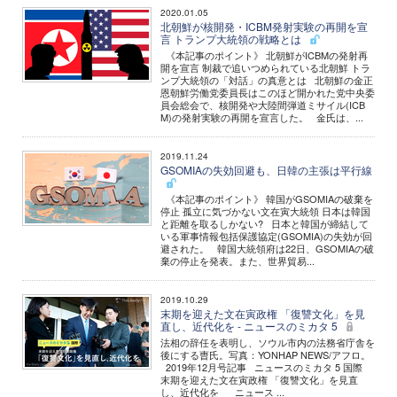
2020.01.05
北朝鮮が核開発・ICBM発射実験の再開を宣
言 トランプ大統領の戦略とは
《本記事のポイント》 北朝鮮がICBMの発射再
開を宣言 制裁で追いつめられている北朝鮮 トラ
ンプ大統領の「対話」の真意とは 北朝鮮の金正
恩朝鮮労働党委員長はこのほど開かれた党中央委
員会総会で、核開発や大陸間弾道ミサイル(ICB
M)の発射実験の再開を宣言した。 金氏は、...
2019.11.24
GSOMIAの失効回避も、日韓の主張は平行線
《本記事のポイント》 韓国がGSOMIAの破棄を
停止 孤立に気づかない文在寅大統領 日本は韓国
と距離を取るしかない? 日本と韓国が締結して
いる軍事情報包括保護協定(GSOMIA)の失効が回
避された。 韓国大統領府は22日、GSOMIAの破
棄の停止を発表。また、世界貿易...
2019.10.29
末期を迎えた文在寅政権 「復讐文化」を見
直し、近代化を - ニュースのミカタ 5
法相の辞任を表明し、ソウル市内の法務省庁舎を
後にする曺氏。写真：YONHAP NEWS/アフロ。
2019年12月号記事 ニュースのミカタ 5 国際
末期を迎えた文在寅政権 「復讐文化」を見直
し、近代化を ニュース ...