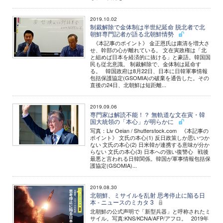
2019.10.02
制裁解除で金体制は半世紀延命 脱北者で北
朝鮮専門記者が語る北朝鮮情勢
《本記事のポイント》 金正恩氏は粛清を増大さ
せ、幹部の心が離れている。 文在寅政権は「北
と組めば日本を経済的に抜ける」と豪語。韓国国
民も従北意識。 制裁解除で、金体制は延命す
る。 韓国政府は8月22日、日本に日韓軍事情報
包括保護協定(GSOMIA)の破棄を通告した。その
直後の24日、北朝鮮は短距離...
2019.09.06
専門家は解読不能！？ 無軌道な文在寅・韓
国大統領の「本心」が明らかに
写真：Liv Oeian / Shutterstock.com 《本記事の
ポイント》 文氏の本心(1) 反日政策しか思いつか
ない 文氏の本心(2) 日米韓が連携する意味が分か
らない 文氏の本心(3) 日本への強い復讐心 戦後
最悪と言われる日韓関係。韓国が軍事情報包括保
護協定(GSOMIA)...
2019.08.30
北朝鮮、ミサイルを乱射 思考停止に陥る日
本 - ニュースのミカタ 3
北朝鮮の公式声明で「新型兵器」と呼称されたミ
サイル。写真:KNS/KCNA/AFP/アフロ。 2019年