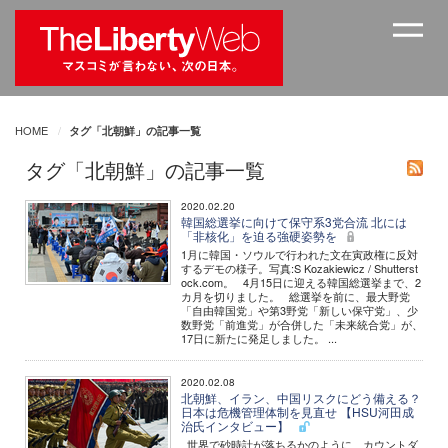
HOME
タグ「北朝鮮」の記事一覧
タグ「北朝鮮」の記事一覧
2020.02.20
韓国総選挙に向けて保守系3党合流 北には
「非核化」を迫る強硬姿勢を
1月に韓国・ソウルで行われた文在寅政権に反対
するデモの様子。写真:S Kozakiewicz / Shutterst
ock.com。 4月15日に迎える韓国総選挙まで、2
カ月を切りました。 総選挙を前に、最大野党
「自由韓国党」や第3野党「新しい保守党」、少
数野党「前進党」が合併した「未来統合党」が、
17日に新たに発足しました。 ...
2020.02.08
北朝鮮、イラン、中国リスクにどう備える？
日本は危機管理体制を見直せ 【HSU河田成
治氏インタビュー】
世界で砂時計が落ちるかのように、カウントダ