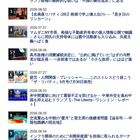
ランプ政権の最終的な狙いは「中国の責任追及」にある
2026.08.02
3
【名画座リバティ (29)】映画で学ぶ偉人伝(1)──『若き日の
リンカーン』
2026.07.31
4
マムダニNY市長、裕福な不動産所有者の個人情報公開で物議
─ さらに同氏の支持母体には親中活動家も入り込み、共産主
義へばく進
2026.08.06
5
高市政権の消費減税決定に、"公約に掲げていた"はずの与野
党が猛反発 ─ 一歩前進ではあるが「小さな政府」にはほど遠
い
2026.07.27
6
疲労・人間関係・プレッシャー……このストレスどう抜こう
「ザ・リバティ」9月号(7月30日発売)
2026.08.03
7
米中間選挙に向けて選挙不正を防げるか ─ 中東外交を進め中
国を抑え込むトランプ【─The Liberty─ワシントン・レポー
ト】
2026.08.05
8
交流重ねる中朝の"蜜月"と習主席の後継者問題【澁谷司──中
国包囲網の現在地】
2026.08.04
9
インフラ開発のために"未開発資源"を担保に取られるガーナ