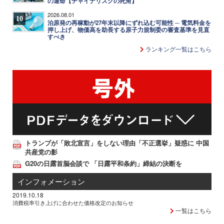
の運命【チャイナリスクの死角】
2026.08.01
10
泊原発の再稼動が27年末以降にずれ込む可能性 ─ 電気料金を
押し上げ、物価高を助長する原子力規制委の審査基準を見直
すべき
ランキング一覧はこちら
トランプが「敗北宣言」をしない理由「不正選挙」疑惑に 中国
共産党の影
G20の日露首脳会談で 「日露平和条約」締結の決断を
インフォメーション
2019.10.18
消費税率引き上げに合わせた価格改定のお知らせ
一覧はこちら