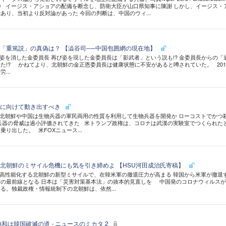
》 イージス・アショアの配備を断念し、防衛大臣が山口県知事に陳謝 しかし、イージス・
あり、当初より反対論があった 今回の判断は、中国のウィ...
「重篤説」の真偽は？ 【澁谷司──中国包囲網の現在地】
姿を消した金委員長 再び姿を現した金委員長は「影武者」という説も!? 金委員長からの「
た!? かねてより、北朝鮮の金正恩委員長は健康状態に不安があると噂されていた。 201
...
絶に向けて動き出すべき
北朝鮮や中国は生物兵器の軍民両用の性質を利用して生物兵器を開発か ローコストでかつ
兵器の脅威は過小評価されてきた 米トランプ政権は、コロナは武漢の実験室でつくられた
り出した。 米FOXニュース...
北朝鮮のミサイル危機にも気を引き締めよ 【HSU河田成治氏寄稿】
高性能化する北朝鮮の新型ミサイルで、在韓米軍の撤退圧力が高まる 韓国から米軍が撤退
衛の最前線となる 日本は「災害対策基本法」の抜本的見直しを 中国発のコロナウィルス
る。独裁政権・情報統制下の北朝鮮は、依然...
和は韓国破滅の道 - ニュースのミカタ 2