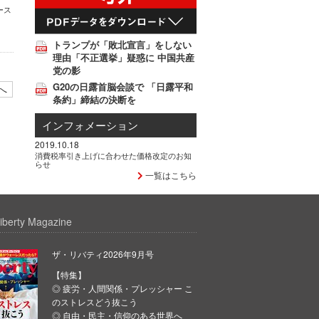
ース
トランプが「敗北宣言」をしない
理由「不正選挙」疑惑に 中国共産
党の影
G20の日露首脳会談で 「日露平和
へ
条約」締結の決断を
インフォメーション
2019.10.18
消費税率引き上げに合わせた価格改定のお知
らせ
一覧はこちら
iberty Magazine
ザ・リバティ2026年9月号
【特集】
◎ 疲労・人間関係・プレッシャー こ
のストレスどう抜こう
◎ 自由・民主・信仰のある世界へ