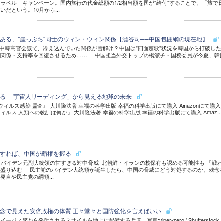
 トラベル」キャンペーン。国内旅行の代金総額の1/2相当額を国が"給付"することで、「旅で
だという。10月から...
ある、"崖っぷち"同士のウィン・ウィン関係【澁谷司──中国包囲網の現在地】
中韓高官会談で、冷え込んでいた関係が雪解け!? 中国は"四面楚歌"状況を韓国から打破し
日関係・支持率を回復させるため…… 中国担当外交トップの楊潔チ・国務委員が今夏、韓
る 「宇宙人リーディング」から見える地球の未来
ルス感染 霊査』 大川隆法著 幸福の科学出版 幸福の科学出版にて購入 Amazonにて購入
ルス 人類への教訓は何か』 大川隆法著 幸福の科学出版 幸福の科学出版にて購入 Amaz..
生すれば、中国が覇権を握る
バイデン元副大統領の甘すぎる対中脅威 北朝鮮・イランの核保有も認める可能性も 「戦
に盛り込む 民主党のバイデン大統領が誕生したら、中国の脅威にどう対処するのか。残念
言や民主党の綱領...
念で見えた安倍政権の体質 正々堂々と国防強化を言えばいい
ス艦から発射されるミサイルを地上に配備する兵器。写真:viper-zero / Shutterstock.