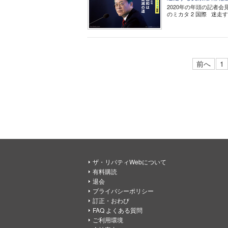
2020年の年頭の記者会
のミカタ 2 国際 迷走
前へ
1
ザ・リバティWebについて
有料購読
退会
プライバシーポリシー
訂正・おわび
FAQ よくある質問
ご利用環境