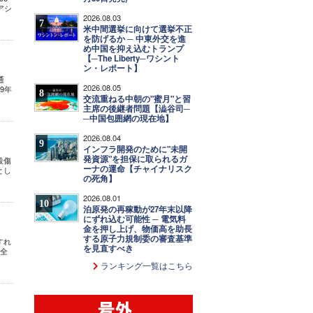
アシ
2026.08.03
7
米中間選挙に向けて選挙不正
を防げるか ─ 中東外交を進
め中国を抑え込むトランプ
【─The Liberty─ワシント
ン・レポート】
通
2026.08.05
9年
8
交流重ねる中朝の"蜜月"と習
主席の後継者問題【澁谷司─
─中国包囲網の現在地】
2026.08.04
9
インフラ開発のために"未開
発資源"を担保に取られるガ
殺傷
ーナの運命【チャイナリスク
とし
の死角】
2026.08.01
10
泊原発の再稼動が27年末以降
にずれ込む可能性 ─ 電気料
金を押し上げ、物価高を助長
する原子力規制委の審査基準
すれ
を見直すべき
が全
ランキング一覧はこちら