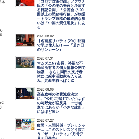
「コロナ対策の顔」ファウチ
日本
氏の「公の場の発言と矛盾す
る日記公開」「公聴会で100
回以上の黙秘権行使」が物議
─ トランプ政権の最終的な狙
いは「中国の責任追及」にあ
る
たい
国
2026.08.02
3
【名画座リバティ (29)】映画
で学ぶ偉人伝(1)──『若き日
のリンカーン』
2026.07.31
4
マムダニNY市長、裕福な不
動産所有者の個人情報公開で
.
物議 ─ さらに同氏の支持母
体には親中活動家も入り込
み、共産主義へばく進
2026.08.06
5
高市政権の消費減税決定
に、"公約に掲げていた"はず
わな
の与野党が猛反発 ─ 一歩前
な
進ではあるが「小さな政府」
にはほど遠い
2026.07.27
6
疲労・人間関係・プレッシャ
ー……このストレスどう抜こ
う「ザ・リバティ」9月号(7
月30日発売)
co