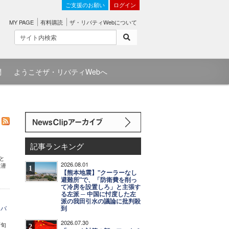
ご支援のお願い
ログイン
MY PAGE
有料購読
ザ・リバティWebについて
問
ようこそザ・リバティWebへ
記事ランキング
と
2026.08.01
を潜
1
【熊本地震】"クーラーなし
避難所"で、「防衛費を削っ
て冷房を設置しろ」と主張す
る左派 ─ 中国に忖度した左
派の我田引水の議論に批判殺
リバ
到
2026.07.30
下旬
2