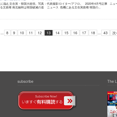
見に臨む文在寅・韓国大統領。写真：代表撮影/ロイター/アフロ。 2020年4月号記事 ニュ
する文政権 南北融和は韓国破滅の道 ニュース 危機にある文在寅政権 韓国の...
...
8
9
10
11
12
13
14
15
16
17
18
...
43
次
subscribe
The L