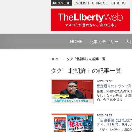
JAPANESE
ENGLISH
CHINESE
OTHERS
HOME
記事カテゴリー
大川
HOME
タグ「北朝鮮」の記事一覧
タグ「北朝鮮」の記事一覧
2020.09.30
想定通りのトランプ外交
提供：KNS/KCNA/A
なしくなった理由 北朝
め、金正恩委員長...
2020.09.28
「自粛要請には"抵抗
ティ」11月号、9月3
『ザ・リバティ』202