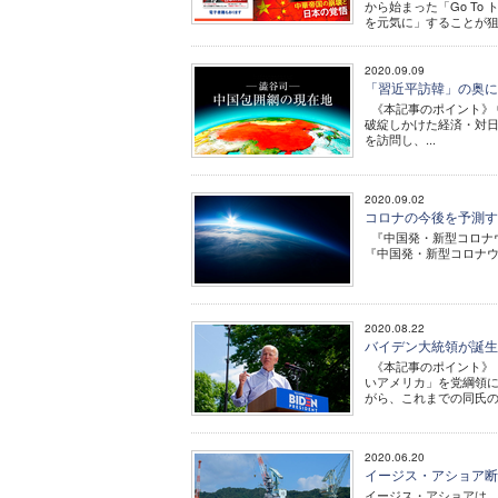
から始まった「Go To
を元気に」することが狙い
2020.09.09
「習近平訪韓」の奥に
《本記事のポイント》 
破綻しかけた経済・対
を訪問し、...
2020.09.02
コロナの今後を予測す
『中国発・新型コロナウィ
『中国発・新型コロナウィ
2020.08.22
バイデン大統領が誕
《本記事のポイント》 
いアメリカ」を党綱領
がら、これまでの同氏の発
2020.06.20
イージス・アショア断
イージス・アショアは、イージ