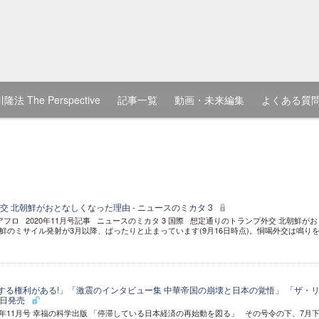
隆法 The Perspective
記事一覧
動画・未来編集
よくある質
 北朝鮮がおとなしくなった理由 - ニュースのミカタ 3
FP/アフロ 2020年11月号記事 ニュースのミカタ 3 国際 想定通りのトランプ外交 北朝鮮がお
鮮のミサイル発射が3月以降、ぱったりと止まっています(9月16日時点)。恫喝外交は鳴り
"する権利がある!」「激震のインタビュー集 中華帝国の崩壊と日本の覚悟」 「ザ・
0日発売
0年11月号 幸福の科学出版 「停滞している日本経済の再始動を図る」 その号令の下、7月