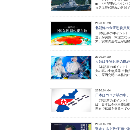
m 《本記事のポイント
ョアは時代遅れの兵器で
2020.05.20
北朝鮮の金正恩委員長
《本記事のポイント》 
達」が突然、簡潔になっ
末、実妹の金与正が朝鮮労
2020.04.20
人類は生物兵器の廃
《本記事のポイント》 
力の高い生物兵器 生物
て、原因究明に本格的に乗
2020.04.04
日本はコロナ禍の中、
《本記事のポイント》 
ば、日本は全体主義防
世界で猛威を振るってい
2020.02.29
迷走する文政権 南北融