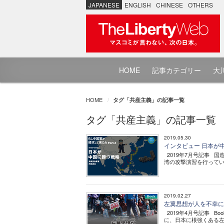
JAPANESE
ENGLISH
CHINESE
OTHERS
HOME
記事カテゴリー
大川
HOME
タグ「共産主義」の記事一覧
タグ「共産主義」の記事一覧
2019.05.30
インタビュー 日本が中国
2019年7月号記事 国造り
湾の攻撃演習を行っていた -
2019.02.27
左翼思想が人を不幸にさせ
2019年4月号記事 Bo
に、日本に根強くある左翼