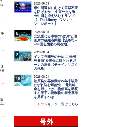
げ
2026.08.03
 政
7
米中間選挙に向けて選挙不正
を防げるか ─ 中東外交を進
め中国を抑え込むトランプ
【─The Liberty─ワシント
ン・レポート】
2026.08.05
に予
8
交流重ねる中朝の"蜜月"と習
は、
主席の後継者問題【澁谷司─
─中国包囲網の現在地】
2026.08.04
9
インフラ開発のために"未開
発資源"を担保に取られるガ
ーナの運命【チャイナリスク
ソ連
の死角】
務省
2026.08.01
10
泊原発の再稼動が27年末以降
にずれ込む可能性 ─ 電気料
金を押し上げ、物価高を助長
する原子力規制委の審査基準
を見直すべき
戸田
れは
ランキング一覧はこちら