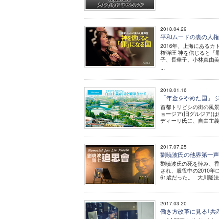
2018.04.29
平和ムードの裏の人権弾
2016年、上海にある
権弾圧 神を信じると「
子、長華子、小林真由美)
...
2018.01.16
「年金をやめた国」 
首都トリビシの街の風
ョージア(旧グルジア)
ディーリ氏に、自由主義の
2017.07.25
劉暁波氏の他界第一声
劉暁波氏の死を悼み、香港でも
され、服役中の2010
61歳だった。 大川隆法
2017.03.20
働き方改革に見る｢共