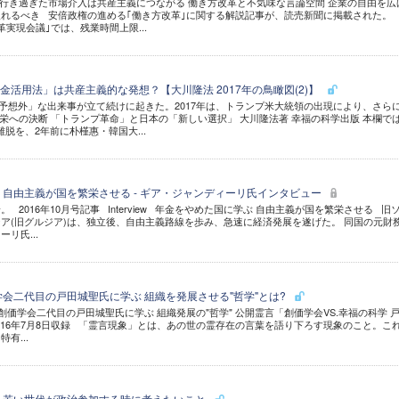
行き過ぎた市場介入は共産主義につながる 働き方改革と不気味な言論空間 企業の自由を広
れるべき 安倍政権の進める｢働き方改革｣に関する解説記事が、読売新聞に掲載された。
実現会議｣では、残業時間上限...
金活用法」は共産主義的な発想？【大川隆法 2017年の鳥瞰図(2)】
「予想外」な出来事が立て続けに起きた。2017年は、トランプ米大統領の出現により、さら
栄への決断 「トランプ革命」と日本の「新しい選択」 大川隆法著 幸福の科学出版 本欄で
離脱を、2年前に朴槿惠・韓国大...
 自由主義が国を繁栄させる - ギア・ジャンディーリ氏インタビュー
 2016年10月号記事 Interview 年金をやめた国に学ぶ 自由主義が国を繁栄させる 旧
ア(旧グルジア)は、独立後、自由主義路線を歩み、急速に経済発展を遂げた。 同国の元財
リ氏...
学会二代目の戸田城聖氏に学ぶ 組織を発展させる"哲学"とは?
価学会二代目の戸田城聖氏に学ぶ 組織発展の"哲学" 公開霊言「創価学会VS.幸福の科学 
016年7月8日収録 「霊言現象」とは、あの世の霊存在の言葉を語り下ろす現象のこと。こ
有...
 若い世代が政治参加する時に考えたいこと