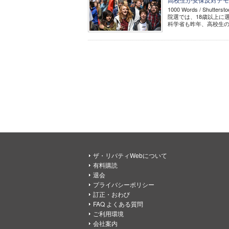
1000 Words / S
院選では、18歳以上に
科学省も昨年、高校生の
ザ・リバティWebについて
有料購読
退会
プライバシーポリシー
訂正・おわび
FAQ よくある質問
ご利用環境
会社案内