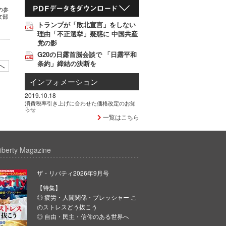
夏の参
文部
トランプが「敗北宣言」をしない
理由「不正選挙」疑惑に 中国共産
党の影
G20の日露首脳会談で 「日露平和
条約」締結の決断を
へ
インフォメーション
2019.10.18
消費税率引き上げに合わせた価格改定のお知
らせ
一覧はこちら
iberty Magazine
ザ・リバティ2026年9月号
【特集】
◎ 疲労・人間関係・プレッシャー こ
のストレスどう抜こう
◎ 自由・民主・信仰のある世界へ