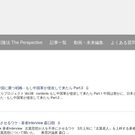
隆法 The Perspective
記事一覧
動画・未来編集
よくある質
に勝つ戦略 - もし中国軍が侵攻して来たら Part.3
プロジェクト Vol.08 contents もし中国軍が侵攻して来たら Part.1 中国は密かに、日本
 もし中国軍が侵攻して来たら Part.2 ...
るワケ - 著者Interview 森口朗
ok 著者Interview 左翼思想が人を不幸にさせるワケ 3月上旬に『左翼老人』を上梓する著
思想について聞いた。 教育評論家 森口 ...