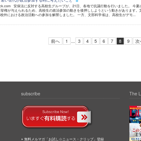
hutterstock.com 安保法に反対する高校生グループが、21日、各地で抗議行動を行いました。 今
選挙権が与えられるため、高校生の政治参加の動きを後押ししようという動きがあります。
校外における政治活動への参加を解禁しました。 一方、文部科学省は、高校生がデモ...
前へ
1
...
3
4
5
6
7
8
9
次
subscribe
The L
無料メルマガ「お試し☆ニュース・クリップ」登録