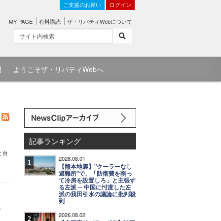
ご支援のお願い
ログイン
MY PAGE
有料購読
ザ・リバティWebについて
問
ようこそザ・リバティWebへ
記事ランキング
と台
2026.08.01
1
【熊本地震】"クーラーなし
避難所"で、「防衛費を削っ
て冷房を設置しろ」と主張す
る左派 ─ 中国に忖度した左
派の我田引水の議論に批判殺
到
者
2026.08.02
2