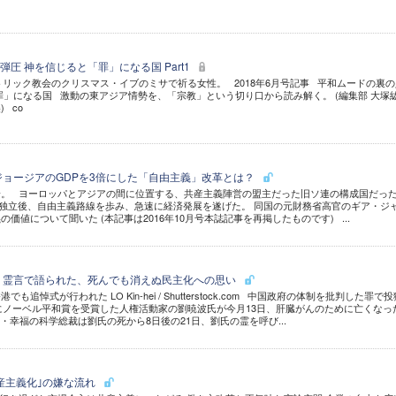
圧 神を信じると「罪」になる国 Part1
カトリック教会のクリスマス・イブのミサで祈る女性。 2018年6月号記事 平和ムードの裏の
罪」になる国 激動の東アジア情勢を、「宗教」という切り口から読み解く。 (編集部 大塚
 co
ジョージアのGDPを3倍にした「自由主義」改革とは？
景。 ヨーロッパとアジアの間に位置する、共産主義陣営の盟主だった旧ソ連の構成国だっ
は独立後、自由主義路線を歩み、急速に経済発展を遂げた。 同国の元財務省高官のギア・ジ
価値について聞いた (本記事は2016年10月号本誌記事を再掲したものです) ...
 霊言で語られた、死んでも消えぬ民主化への思い
追悼式が行われた LO Kin-hei / Shutterstock.com 中国政府の体制を批判した罪で投
年にノーベル平和賞を受賞した人権活動家の劉暁波氏が今月13日、肝臓がんのために亡くなっ
・幸福の科学総裁は劉氏の死から8日後の21日、劉氏の霊を呼び...
産主義化｣の嫌な流れ