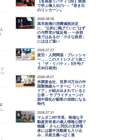
【名画座リバティ (29)】映画
で学ぶ偉人伝(1)──『若き日
のリンカーン』
2026.08.06
3
高市政権の消費減税決定
に、"公約に掲げていた"はず
人
の与野党が猛反発 ─ 一歩前
紘
進ではあるが「小さな政府」
にはほど遠い
2026.07.27
4
疲労・人間関係・プレッシャ
ー……このストレスどう抜こ
う「ザ・リバティ」9月号(7
月30日発売)
たジ
ャン
2026.08.07
5
米調査会社、世界10万台の中
国製無線ルーターに「バック
ドア」が組み込まれていると
公表 ─ サプライチェーンの
脱中国化が顧客の信頼になる
時代
獄
た。
2026.07.31
6
マムダニNY市長、裕福な不
動産所有者の個人情報公開で
物議 ─ さらに同氏の支持母
体には親中活動家も入り込
み、共産主義へばく進