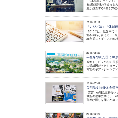
《本記事のポイント》 
る規制緩和の考え方も入
府が設置する｢働き方改革
2016.12.19
「カジノ法」「休眠預
2016年は、世界中で
測不可能と言える。 繁
26年前にイギリスのEU
2016.08.29
年金をやめた国に学ぶ
首都トリビシの街の風景。
の構成国だったジョージ
高官のギア・ジャンディー
2016.07.09
公明党支持母体 創価
霊言 公明党支持母体 創
城聖の哲学に学ぶ」 2
高度な悟りを開いた者に特
2016.02.23
高校生が安保反対デモ