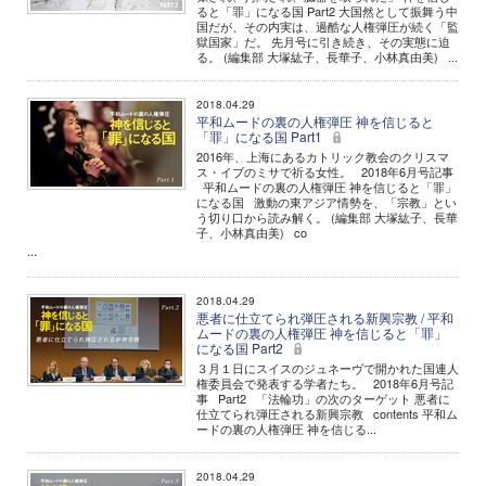
ると「罪」になる国 Part2 大国然として振舞う中
国だが、その内実は、過酷な人権弾圧が続く「監
獄国家」だ。 先月号に引き続き、その実態に迫
る。 (編集部 大塚紘子、長華子、小林真由美) ...
2018.04.29
平和ムードの裏の人権弾圧 神を信じると
「罪」になる国 Part1
2016年、上海にあるカトリック教会のクリスマ
ス・イブのミサで祈る女性。 2018年6月号記事
平和ムードの裏の人権弾圧 神を信じると「罪」
になる国 激動の東アジア情勢を、「宗教」とい
う切り口から読み解く。 (編集部 大塚紘子、長華
子、小林真由美) co
...
2018.04.29
悪者に仕立てられ弾圧される新興宗教 / 平和
ムードの裏の人権弾圧 神を信じると「罪」
になる国 Part2
３月１日にスイスのジュネーヴで開かれた国連人
権委員会で発表する学者たち。 2018年6月号記
事 Part2 「法輪功」の次のターゲット 悪者に
仕立てられ弾圧される新興宗教 contents 平和ム
ードの裏の人権弾圧 神を信じる...
2018.04.29