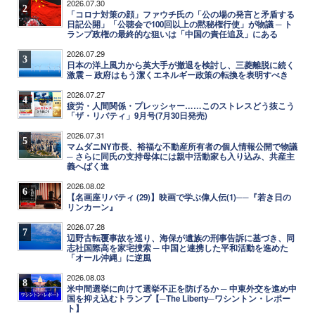
2026.07.30
2
「コロナ対策の顔」ファウチ氏の「公の場の発言と矛盾する
日記公開」「公聴会で100回以上の黙秘権行使」が物議 ─ ト
ランプ政権の最終的な狙いは「中国の責任追及」にある
2026.07.29
3
日本の洋上風力から英大手が撤退を検討し、三菱離脱に続く
激震 ─ 政府はもう潔くエネルギー政策の転換を表明すべき
2026.07.27
4
疲労・人間関係・プレッシャー……このストレスどう抜こう
「ザ・リバティ」9月号(7月30日発売)
2026.07.31
5
マムダニNY市長、裕福な不動産所有者の個人情報公開で物議
─ さらに同氏の支持母体には親中活動家も入り込み、共産主
義へばく進
2026.08.02
6
【名画座リバティ (29)】映画で学ぶ偉人伝(1)──『若き日の
リンカーン』
2026.07.28
7
辺野古転覆事故を巡り、海保が遺族の刑事告訴に基づき、同
志社国際高を家宅捜索 ─ 中国と連携した平和活動を進めた
「オール沖縄」に逆風
2026.08.03
8
米中間選挙に向けて選挙不正を防げるか ─ 中東外交を進め中
国を抑え込むトランプ【─The Liberty─ワシントン・レポー
ト】