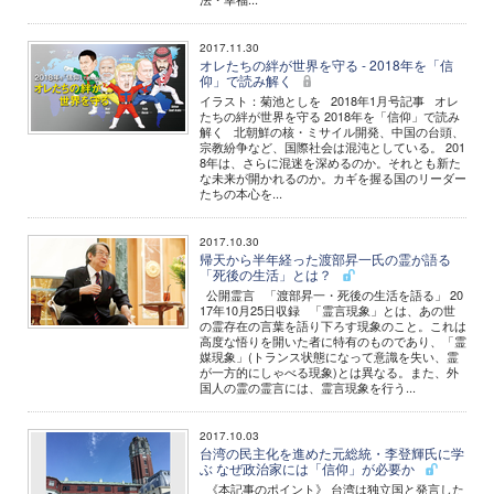
2017.11.30
オレたちの絆が世界を守る - 2018年を「信
仰」で読み解く
イラスト：菊池としを 2018年1月号記事 オレ
たちの絆が世界を守る 2018年を「信仰」で読み
解く 北朝鮮の核・ミサイル開発、中国の台頭、
宗教紛争など、国際社会は混沌としている。 201
8年は、さらに混迷を深めるのか。それとも新た
な未来が開かれるのか。カギを握る国のリーダー
たちの本心を...
2017.10.30
帰天から半年経った渡部昇一氏の霊が語る
「死後の生活」とは？
公開霊言 「渡部昇一・死後の生活を語る」 20
17年10月25日収録 「霊言現象」とは、あの世
の霊存在の言葉を語り下ろす現象のこと。これは
高度な悟りを開いた者に特有のものであり、「霊
媒現象」(トランス状態になって意識を失い、霊
が一方的にしゃべる現象)とは異なる。また、外
国人の霊の霊言には、霊言現象を行う...
2017.10.03
台湾の民主化を進めた元総統・李登輝氏に学
ぶ なぜ政治家には「信仰」が必要か
《本記事のポイント》 台湾は独立国と発言した