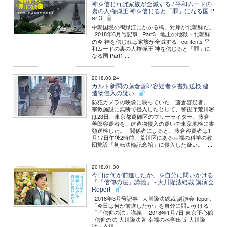
神を信じれば家族が全滅する / 平和ムードの
裏の人権弾圧 神を信じると「罪」になる国 P
art3
中朝国境の鴨緑江にかかる橋。対岸が北朝鮮だ。
2018年6月号記事 Part3 地上の地獄・北朝鮮
の今 神を信じれば家族が全滅する contents 平
和ムードの裏の人権弾圧 神を信じると「罪」に
なる国 Part1 ...
2018.03.24
カルト新聞の藤倉善郎容疑者を書類送検 建
造物侵入の疑い
防犯カメラの映像に映っていた、藤倉容疑者。
宗教施設に無断で侵入したとして、警視庁荒川署
は23日、東京都葛飾区のフリーライター、藤倉
善郎容疑者を、建造物侵入の疑いで東京地検に書
類送検した。 関係者によると、藤倉容疑者は1
月17日午後2時前、荒川区にある幸福の科学の教
団施設「初転法輪記念館」に侵入した疑い。 ...
2018.01.30
今日は何か前進したか」を自分に問いかける
「『信仰の法』講義」 - 大川隆法総裁 講演会
Report
2018年3月号記事 大川隆法総裁 講演会Report
「今日は何か前進したか」を自分に問いかける
「『信仰の法』講義」 2018年1月7日 東京正心館
信仰の法 大川隆法著 幸福の科学出版 大川隆
法・幸福...