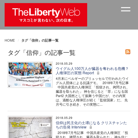
HOME
タグ「信仰」の記事一覧
タグ「信仰」の記事一覧
2018.05.29
ウイグル人100万人が臓器を奪われる危機？
人権弾圧の実態 Report
4月末にベルギーのブリュッセルで行われたウイ
グル人団体による抗議デモ。 2018年7月号記事
中国共産党の人権弾圧 「投獄され、拷問され、
臓器を取られた」 神を信じると「罪」になる国
Part2 大国然として振舞う中国だが、その内実
は、過酷な人権弾圧が続く「監獄国家」だ。 先
月号に引き続き、その実態に...
2018.05.29
信仰は民主化の土壌になる クリスチャンた
ちの告発 Interview
2018年7月号記事 中国共産党の人権弾圧 「投
獄され、拷問され、臓器を取られた」 神を信じ