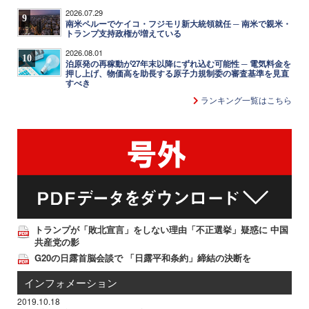
2026.07.29
9
南米ペルーでケイコ・フジモリ新大統領就任 ─ 南米で親米・
トランプ支持政権が増えている
2026.08.01
10
泊原発の再稼動が27年末以降にずれ込む可能性 ─ 電気料金を
押し上げ、物価高を助長する原子力規制委の審査基準を見直
すべき
ランキング一覧はこちら
トランプが「敗北宣言」をしない理由「不正選挙」疑惑に 中国
共産党の影
G20の日露首脳会談で 「日露平和条約」締結の決断を
インフォメーション
2019.10.18