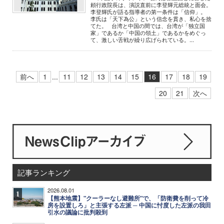
頼行政院長は、演説直前に李登輝元総統と面会。
李登輝氏が語る指導者の第一条件は「信仰」。
李氏は「天下為公」という信念を貫き、私心を捨
てた。 台湾と中国の間では、台湾が「独立国
家」であるか「中国の領土」であるかをめぐっ
て、激しい舌戦が繰り広げられている。...
前へ
1
...
11
12
13
14
15
16
17
18
19
20
21
次へ
記事ランキング
2026.08.01
1
【熊本地震】"クーラーなし避難所"で、「防衛費を削って冷
房を設置しろ」と主張する左派 ─ 中国に忖度した左派の我田
引水の議論に批判殺到