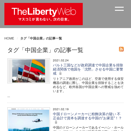
HOME
タグ「中国企業」の記事一覧
タグ「中国企業」の記事一覧
2021.02.24
バルト三国などが政府調達で中国企業を排除
経済関係で他国を「沈黙」させる中国に要警
戒
リトアニア政府がこのほど、空港で使用する保安
機器の調達に際し、中国企業を排除することを決
めるなど、欧州各国が中国企業への警戒を強めて
います。
...
2021.02.19
中国ドローンメーカーに粉飾決算の疑い 不
正会計で資本を調達する中国の"お家芸"！？
中国のドローンメーカーであるイーハン・ホール