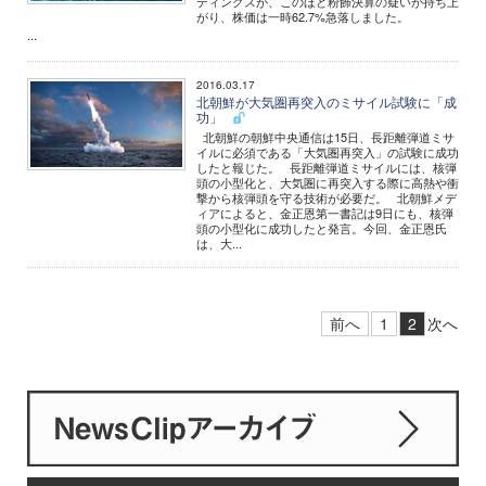
ディングスが、このほど粉飾決算の疑いが持ち上
がり、株価は一時62.7%急落しました。
...
2016.03.17
北朝鮮が大気圏再突入のミサイル試験に「成
功」
北朝鮮の朝鮮中央通信は15日、長距離弾道ミサ
イルに必須である「大気圏再突入」の試験に成功
したと報じた。 長距離弾道ミサイルには、核弾
頭の小型化と、大気圏に再突入する際に高熱や衝
撃から核弾頭を守る技術が必要だ。 北朝鮮メデ
ィアによると、金正恩第一書記は9日にも、核弾
頭の小型化に成功したと発言。今回、金正恩氏
は、大...
前へ
1
2
次へ