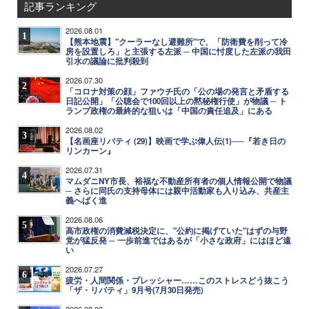
記事ランキング
2026.08.01
1
【熊本地震】"クーラーなし避難所"で、「防衛費を削って冷
房を設置しろ」と主張する左派 ─ 中国に忖度した左派の我田
引水の議論に批判殺到
2026.07.30
2
「コロナ対策の顔」ファウチ氏の「公の場の発言と矛盾する
日記公開」「公聴会で100回以上の黙秘権行使」が物議 ─ ト
ランプ政権の最終的な狙いは「中国の責任追及」にある
2026.08.02
3
【名画座リバティ (29)】映画で学ぶ偉人伝(1)──『若き日の
リンカーン』
2026.07.31
4
マムダニNY市長、裕福な不動産所有者の個人情報公開で物議
─ さらに同氏の支持母体には親中活動家も入り込み、共産主
義へばく進
2026.08.06
5
高市政権の消費減税決定に、"公約に掲げていた"はずの与野
党が猛反発 ─ 一歩前進ではあるが「小さな政府」にはほど遠
い
2026.07.27
6
疲労・人間関係・プレッシャー……このストレスどう抜こう
「ザ・リバティ」9月号(7月30日発売)
2026.08.03