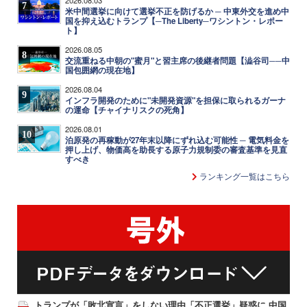
7
米中間選挙に向けて選挙不正を防げるか ─ 中東外交を進め中
国を抑え込むトランプ【─The Liberty─ワシントン・レポー
ト】
2026.08.05
8
交流重ねる中朝の"蜜月"と習主席の後継者問題【澁谷司──中
国包囲網の現在地】
2026.08.04
9
インフラ開発のために"未開発資源"を担保に取られるガーナ
の運命【チャイナリスクの死角】
2026.08.01
10
泊原発の再稼動が27年末以降にずれ込む可能性 ─ 電気料金を
押し上げ、物価高を助長する原子力規制委の審査基準を見直
すべき
ランキング一覧はこちら
トランプが「敗北宣言」をしない理由「不正選挙」疑惑に 中国