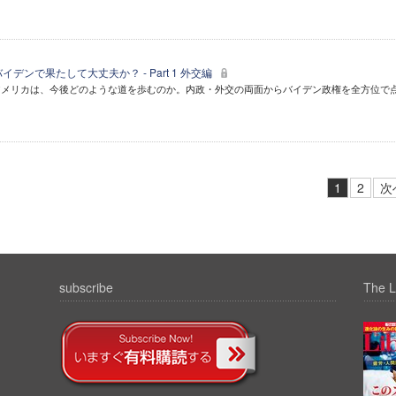
デンで果たして大丈夫か？ - Part 1 外交編
アメリカは、今後どのような道を歩むのか。内政・外交の両面からバイデン政権を全方位で
1
2
次
subscribe
The L