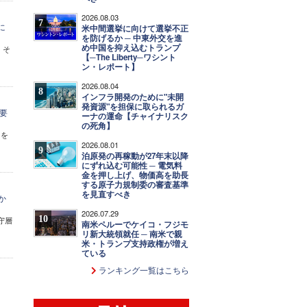
2026.08.03
7
に
米中間選挙に向けて選挙不正
を防げるか ─ 中東外交を進
め中国を抑え込むトランプ
。そ
【─The Liberty─ワシント
ン・レポート】
2026.08.04
8
インフラ開発のために"未開
発資源"を担保に取られるガ
要
ーナの運命【チャイナリスク
の死角】
)を
2026.08.01
9
泊原発の再稼動が27年末以降
にずれ込む可能性 ─ 電気料
金を押し上げ、物価高を助長
する原子力規制委の審査基準
を見直すべき
か
2026.07.29
10
守層
南米ペルーでケイコ・フジモ
リ新大統領就任 ─ 南米で親
米・トランプ支持政権が増え
ている
ランキング一覧はこちら