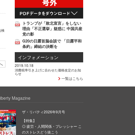
トランプが「敗北宣言」をしない
理由「不正選挙」疑惑に 中国共産
点検
党の影
G20の日露首脳会談で 「日露平和
条約」締結の決断を
インフォメーション
へ
2019.10.18
消費税率引き上げに合わせた価格改定のお知
らせ
一覧はこちら
iberty Magazine
ザ・リバティ2026年9月号
【特集】
◎ 疲労・人間関係・プレッシャー こ
のストレスどう抜こう