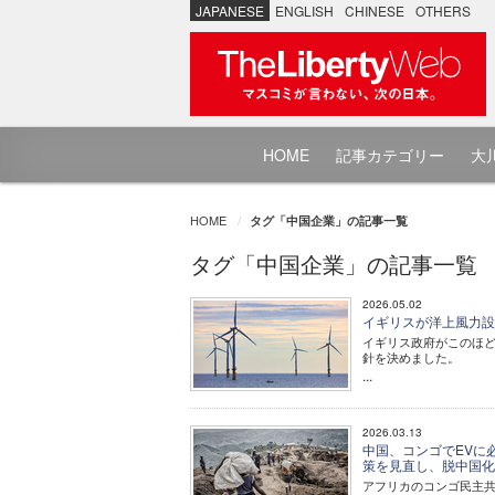
JAPANESE
ENGLISH
CHINESE
OTHERS
HOME
記事カテゴリー
大川
HOME
タグ「中国企業」の記事一覧
タグ「中国企業」の記事一覧
2026.05.02
イギリスが洋上風力設
イギリス政府がこのほ
針を決めました。
...
2026.03.13
中国、コンゴでEVに
策を見直し、脱中国
アフリカのコンゴ民主共