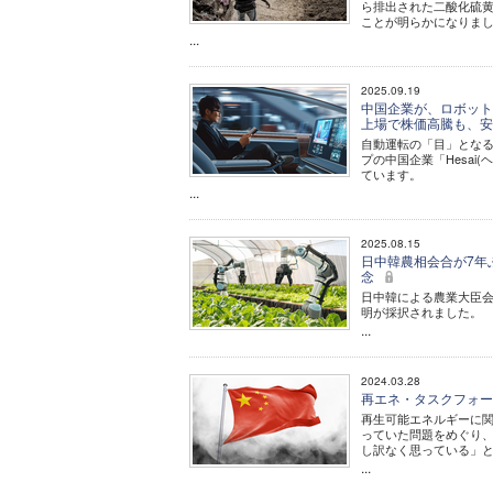
ら排出された二酸化硫
ことが明らかになりま
...
2025.09.19
中国企業が、ロボット
上場で株価高騰も、
自動運転の「目」となる
プの中国企業「Hesa
ています。
...
2025.08.15
日中韓農相会合が7年
念
日中韓による農業大臣会
明が採択されました。
...
2024.03.28
再エネ・タスクフォー
再生可能エネルギーに関
っていた問題をめぐり、
し訳なく思っている」
...