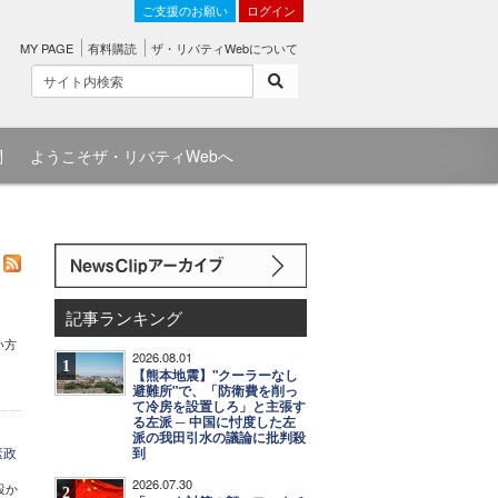
ご支援のお願い
ログイン
MY PAGE
有料購読
ザ・リバティWebについて
問
ようこそザ・リバティWebへ
記事ランキング
い方
2026.08.01
1
【熊本地震】"クーラーなし
避難所"で、「防衛費を削っ
て冷房を設置しろ」と主張す
る左派 ─ 中国に忖度した左
派の我田引水の議論に批判殺
素政
到
2026.07.30
設か
2