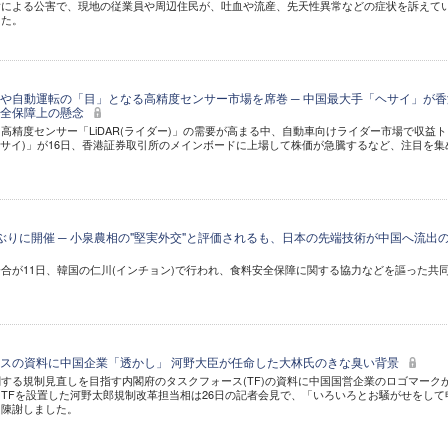
黄による公害で、現地の従業員や周辺住民が、吐血や流産、先天性異常などの症状を訴えて
した。
や自動運転の「目」となる高精度センサー市場を席巻 ─ 中国最大手「ヘサイ」が香
安全保障上の懸念
高精度センサー「LiDAR(ライダー)」の需要が高まる中、自動車向けライダー市場で収益ト
i(ヘサイ)」が16日、香港証券取引所のメインボードに上場して株価が急騰するなど、注目を集
ぶりに開催 ─ 小泉農相の"堅実外交"と評価されるも、日本の先端技術が中国へ流出
合が11日、韓国の仁川(インチョン)で行われ、食料安全保障に関する協力などを謳った共
スの資料に中国企業「透かし」 河野大臣が任命した大林氏のきな臭い背景
する規制見直しを目指す内閣府のタスクフォース(TF)の資料に中国国営企業のロゴマーク
TFを設置した河野太郎規制改革担当相は26日の記者会見で、「いろいろとお騒がせをして
と陳謝しました。