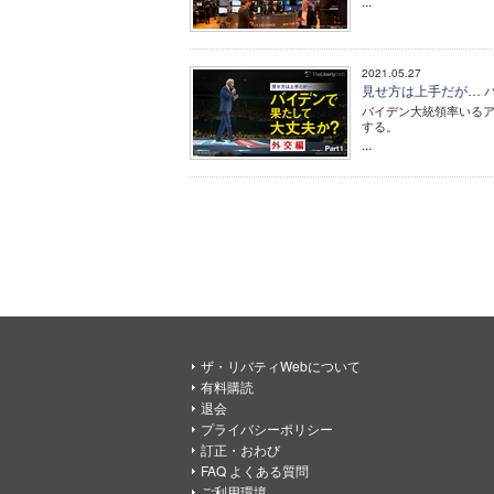
...
2021.05.27
見せ方は上手だが… バイ
バイデン大統領率いる
する。
...
ザ・リバティWebについて
有料購読
退会
プライバシーポリシー
訂正・おわび
FAQ よくある質問
ご利用環境