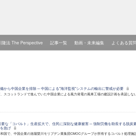
隆法 The Perspective
記事一覧
動画・未来編集
よくある質
備から中国企業を排除 ─ 中国による"海洋監視"システムの輸出に警戒が必要
ど、スコットランドで進んでいた中国企業による風力発電の風車工場の建設計画を承認しな
必要な「コバルト」生産拡大で、住民に深刻な健康被害 ─ 強制労働を助長する脱炭
化を急げ
和国で、中国企業の洛陽欒川モリブデン業集団CMOCグループが所有するコバルト処理施