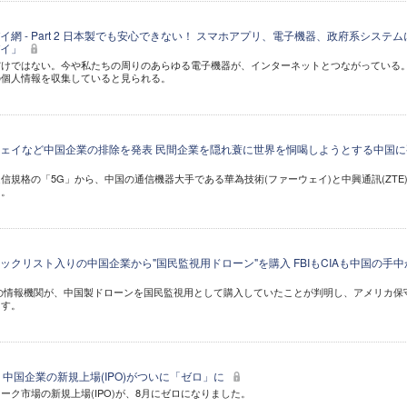
網 - Part 2 日本製でも安心できない！ スマホアプリ、電子機器、政府系システム
パイ」
だけではない。今や私たちの周りのあらゆる電子機器が、インターネットとつながっている
の個人情報を収集していると見られる。
ェイなど中国企業の排除を発表 民間企業を隠れ蓑に世界を恫喝しようとする中国に
信規格の「5G」から、中国の通信機器大手である華為技術(ファーウェイ)と中興通訊(ZTE
た。
クリスト入りの中国企業から"国民監視用ドローン"を購入 FBIもCIAも中国の手中
などの情報機関が、中国製ドローンを国民監視用として購入していたことが判明し、アメリカ保
ます。
中国企業の新規上場(IPO)がついに「ゼロ」に
ーク市場の新規上場(IPO)が、8月にゼロになりました。