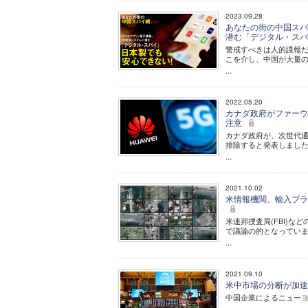
2023.09.28
あなたの街の中国スパイ
潜む「デジタル・ス
警戒すべきは人的諜報
こを介し、中国が大量
...
2022.05.20
カナダ政府がファーウ
注意
カナダ政府が、次世代通
排除すると発表しまし
...
2021.10.02
米情報機関、輸入ブラッ
米連邦捜査局(FBI)
で議論の的となってい
...
2021.09.10
米中市場の分断が加速 
中国企業によるニューヨ