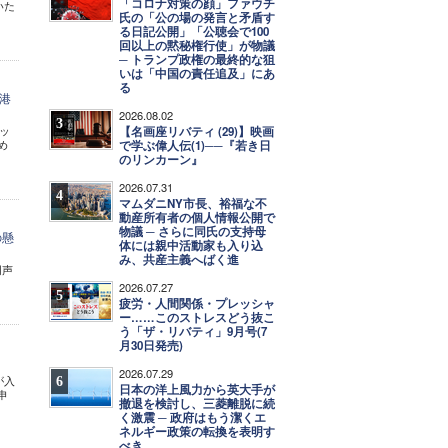
「コロナ対策の顔」ファウチ
いた
氏の「公の場の発言と矛盾す
る日記公開」「公聴会で100
回以上の黙秘権行使」が物議
─ トランプ政権の最終的な狙
いは「中国の責任追及」にあ
る
港
2026.08.02
3
ッ
【名画座リバティ (29)】映画
め
で学ぶ偉人伝(1)──『若き日
のリンカーン』
2026.07.31
4
マムダニNY市長、裕福な不
動産所有者の個人情報公開で
物議 ─ さらに同氏の支持母
の懸
体には親中活動家も入り込
み、共産主義へばく進
同声
2026.07.27
5
疲労・人間関係・プレッシャ
ー……このストレスどう抜こ
う「ザ・リバティ」9月号(7
月30日発売)
2026.07.29
が入
6
日本の洋上風力から英大手が
申
撤退を検討し、三菱離脱に続
く激震 ─ 政府はもう潔くエ
ネルギー政策の転換を表明す
べき