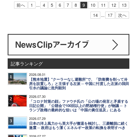
前へ
1
...
4
5
6
7
8
9
10
11
12
13
14
...
17
次へ
記事ランキング
2026.08.01
1
【熊本地震】"クーラーなし避難所"で、「防衛費を削って冷
房を設置しろ」と主張する左派 ─ 中国に忖度した左派の我田
引水の議論に批判殺到
2026.07.30
2
「コロナ対策の顔」ファウチ氏の「公の場の発言と矛盾する
日記公開」「公聴会で100回以上の黙秘権行使」が物議 ─ ト
ランプ政権の最終的な狙いは「中国の責任追及」にある
2026.07.29
3
日本の洋上風力から英大手が撤退を検討し、三菱離脱に続く
激震 ─ 政府はもう潔くエネルギー政策の転換を表明すべき
2026.07.27