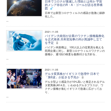
日本でコロナが激減した理由とは何か 宇宙
的メシア存在のR・A・ゴールが語る世界構
図
日本では新型コロナウィルスの感染が急激に鎮静
化した。
...
2021.11.05
バイデン大統領が企業のワクチン接種義務化
を正式発表 共和党知事の州が異議申し立て
を予定
バイデン米政権は、100人以上の従業員を抱える
民間企業に対し、新型コロナウィルスワクチンの
接種か、週1回の検査を義務付ける方針を、
...
2021.11.05
デルタ変異株がイギリスで急増中 日本で
「第6波」が起きる予兆か
デルタ型より感染力が10%高いと推定されるデル
タ変異株(AY.4.2)、いわゆるデルタプラスが、ワ
クチン接種が進むイギリスで急速に広がってお
り、
...