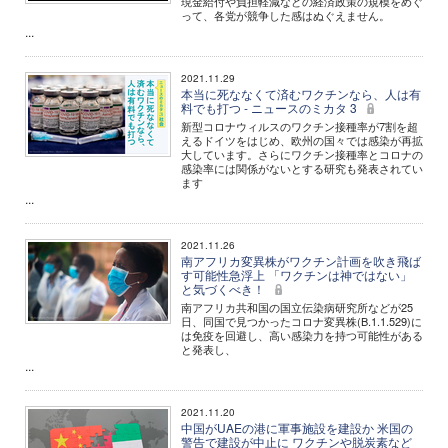
現金給付や負担軽減などの経済政策の規模をめぐ
って、各党が競争した感はぬぐえません。
...
2021.11.29
本当に死ななくて済むワクチンなら、人は有
料でも打つ - ニュースのミカタ 3
新型コロナウィルスのワクチン接種率が7割を超
えるドイツをはじめ、欧州の国々では感染が再拡
大しています。さらにワクチン接種率とコロナの
感染率には関係がないとする研究も発表されてい
ます
...
2021.11.26
南アフリカ変異株がワクチン計画を吹き飛ば
す可能性急浮上 「ワクチンは神ではない」
と気づくべき！
南アフリカ共和国の国立伝染病研究所などが25
日、同国で見つかったコロナ変異株(B.1.1.529)に
は免疫を回避し、高い感染力を持つ可能性がある
と発表し、
...
2021.11.20
中国がUAEの港に軍事施設を建設か 米国の
警告で建設が中止に ワクチンや脱炭素など