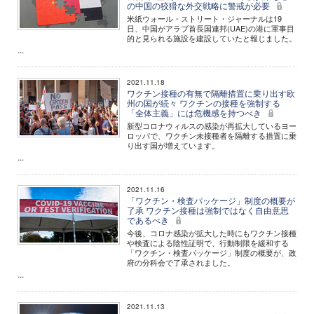
の中国の狡猾な外交戦略に警戒が必要
米紙ウォール・ストリート・ジャーナルは19
日、中国がアラブ首長国連邦(UAE)の港に軍事目
的と見られる施設を建設していたと報じました。
...
2021.11.18
ワクチン接種の有無で隔離措置に乗り出す欧
州の国が続々 ワクチンの接種を強制する
「全体主義」には危機感を持つべき
新型コロナウィルスの感染が再拡大しているヨー
ロッパで、ワクチン未接種者を隔離する措置に乗
り出す国が増えています。
...
2021.11.16
「ワクチン・検査パッケージ」制度の概要が
了承 ワクチン接種は強制ではなく自由意思
であるべき
今後、コロナ感染が拡大した時にもワクチン接種
や検査による陰性証明で、行動制限を緩和する
「ワクチン・検査パッケージ」制度の概要が、政
府の分科会で了承されました。
...
2021.11.13