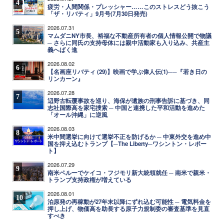
4
疲労・人間関係・プレッシャー……このストレスどう抜こう
「ザ・リバティ」9月号(7月30日発売)
2026.07.31
5
マムダニNY市長、裕福な不動産所有者の個人情報公開で物議
─ さらに同氏の支持母体には親中活動家も入り込み、共産主
義へばく進
2026.08.02
6
【名画座リバティ (29)】映画で学ぶ偉人伝(1)──『若き日の
リンカーン』
2026.07.28
7
辺野古転覆事故を巡り、海保が遺族の刑事告訴に基づき、同
志社国際高を家宅捜索 ─ 中国と連携した平和活動を進めた
「オール沖縄」に逆風
2026.08.03
8
米中間選挙に向けて選挙不正を防げるか ─ 中東外交を進め中
国を抑え込むトランプ【─The Liberty─ワシントン・レポー
ト】
2026.07.29
9
南米ペルーでケイコ・フジモリ新大統領就任 ─ 南米で親米・
トランプ支持政権が増えている
2026.08.01
10
泊原発の再稼動が27年末以降にずれ込む可能性 ─ 電気料金を
押し上げ、物価高を助長する原子力規制委の審査基準を見直
すべき