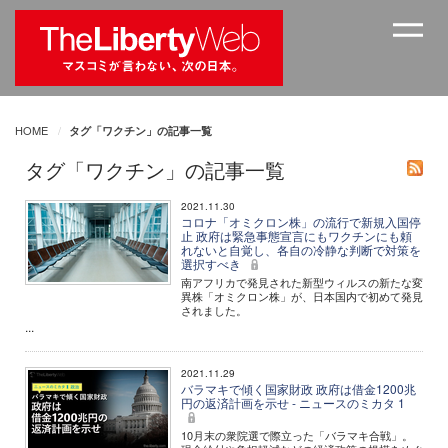
HOME
タグ「ワクチン」の記事一覧
タグ「ワクチン」の記事一覧
2021.11.30
コロナ「オミクロン株」の流行で新規入国停
止 政府は緊急事態宣言にもワクチンにも頼
れないと自覚し、各自の冷静な判断で対策を
選択すべき
南アフリカで発見された新型ウィルスの新たな変
異株「オミクロン株」が、日本国内で初めて発見
されました。
...
2021.11.29
バラマキで傾く国家財政 政府は借金1200兆
円の返済計画を示せ - ニュースのミカタ 1
10月末の衆院選で際立った「バラマキ合戦」。