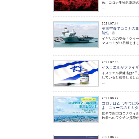
め、コロナ生物兵器説
...
2021.07.14
英国空母でコロナの集
能性
イギリスの空母「クイー
マスコミが14日報じま
...
2021.07.06
イスラエルがファイザ
イスラエル保健省は5日
していると報告しまし
...
2021.06.29
コロナは2、3年では
よ - ニュースのミカタ
世界で新型コロナウィ
齢者へのワクチン接種
...
2021.06.29