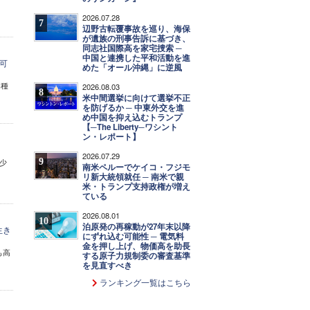
2026.07.28
7
辺野古転覆事故を巡り、海保
が遺族の刑事告訴に基づき、
同志社国際高を家宅捜索 ─
中国と連携した平和活動を進
可
めた「オール沖縄」に逆風
各種
2026.08.03
8
米中間選挙に向けて選挙不正
を防げるか ─ 中東外交を進
め中国を抑え込むトランプ
【─The Liberty─ワシント
ン・レポート】
2026.07.29
9
少
南米ペルーでケイコ・フジモ
リ新大統領就任 ─ 南米で親
米・トランプ支持政権が増え
ている
2026.08.01
10
泊原発の再稼動が27年末以降
生き
にずれ込む可能性 ─ 電気料
金を押し上げ、物価高を助長
も高
する原子力規制委の審査基準
を見直すべき
ランキング一覧はこちら