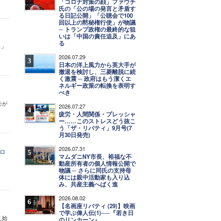
「コロナ対策の顔」ファウチ
氏の「公の場の発言と矛盾す
る日記公開」「公聴会で100
回以上の黙秘権行使」が物議
─ トランプ政権の最終的な狙
いは「中国の責任追及」にあ
る
し」
2026.07.29
3
日本の洋上風力から英大手が
撤退を検討し、三菱離脱に続
く激震 ─ 政府はもう潔くエ
ネルギー政策の転換を表明す
べき
モが
2026.07.27
4
疲労・人間関係・プレッシャ
ー……このストレスどう抜こ
う「ザ・リバティ」9月号(7
月30日発売)
2026.07.31
ロ
5
マムダニNY市長、裕福な不
動産所有者の個人情報公開で
物議 ─ さらに同氏の支持母
体には親中活動家も入り込
み、共産主義へばく進
2026.08.02
6
【名画座リバティ (29)】映画
で学ぶ偉人伝(1)──『若き日
え始
のリンカーン』