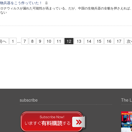
生物兵器をこう作っていた！
コロナウィルスが漏れた可能性が高まっている。だが、中国の生物兵器の全貌を押さえれば
ぎない
前へ
1
...
7
8
9
10
11
12
13
14
15
16
17
次
subscribe
The L