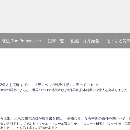
隆法 The Perspective
記事一覧
動画・未来編集
よくある質
2億人を突破 すでに「世界レベルの戦争状態」に至っている
大学の調査によると、世界のコロナ感染者数が5日早朝(日本時間)に2億人を突破しました
ら流出」と米共和党議員が報告書を提出 「生物兵器」なら中国の責任を問うべき
員会の共和党トップであるマイケル・マコール議員らが、「コロナを研究していた中国・武
流出した」ことを示す多くの証拠があると