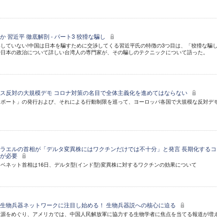
 習近平 徹底解剖 - パート3 狡猾な騙し
していない!中国は日本を騙すために交渉してくる習近平氏の特徴の3つ目は、「狡猾な騙
や日本の政治について詳しい台湾人の専門家が、その騙しのテクニックについて語った。
ス反対の大規模デモ コロナ対策の名目で全体主義化を進めてはならない
スポート」の発行および、それによる行動制限を巡って、ヨーロッパ各国で大規模な反対デ
ラエルの首相が「デルタ変異株にはワクチンだけでは不十分」と発言 長期化するコ
策が必要
ベネット首相は16日、デルタ型(インド型)変異株に対するワクチンの効果について
生物兵器ネットワークに注目し始める！ 生物兵器説への核心に迫る
起源をめぐり、アメリカでは、中国人民解放軍に協力する生物学者に焦点を当てる報道が増