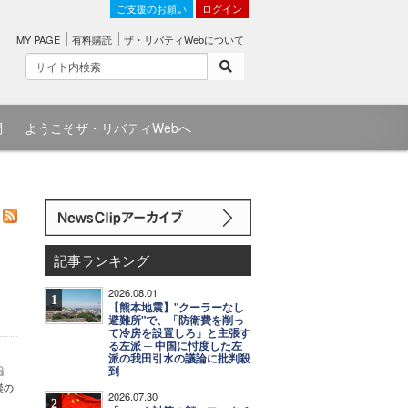
ご支援のお願い
ログイン
MY PAGE
有料購読
ザ・リバティWebについて
問
ようこそザ・リバティWebへ
記事ランキング
。
2026.08.01
1
【熊本地震】"クーラーなし
避難所"で、「防衛費を削っ
て冷房を設置しろ」と主張す
る左派 ─ 中国に忖度した左
派の我田引水の議論に批判殺
到
漢の
2026.07.30
2