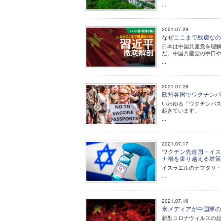
...
2021.07.29
なぜここまで残虐なのか
日本は中国共産党を理解
だ。中国共産党の手口
...
2021.07.28
欧州各国でワクチンパ
いわゆる「ワクチンパ
起きています。
...
2021.07.17
ワクチン先進国・イス
ナ禍を乗り越える対
イスラエルのナフタリ・
...
2021.07.16
米メディアが中国軍の
新型コロナウィルスの