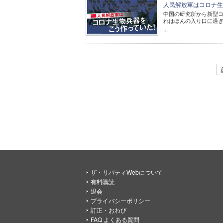
人民解放軍はコロナ
中国の研究所から新型
れはほんの入り口に過
...
ザ・リバティWebについて
有料購読
退会
プライバシーポリシー
訂正・おわび
FAQ よくある質問