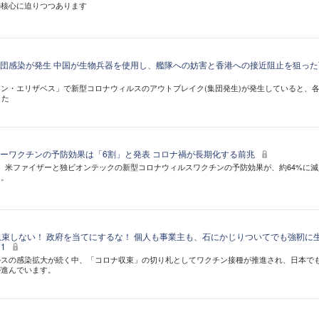
の核心に迫りつつあります
団感染が発生 中国が生物兵器を使用し、艦隊への妨害と香港への接近阻止を狙った
ン・エリザベス」で新型コロナウィルスのアウトブレイク(集団発生)が発生していると、
した
ーワクチンの予防効果は「6割」と発表 コロナ禍が長期化する前兆
、米ファイザーと独ビオンテックの新型コロナウィルスワクチンの予防効果が、約64%に減
た。
収束しない！ 政府を当てにするな！ 個人も事業主も、石にかじりついてでも強靭に
 1
ルスの感染拡大が続く中、「コロナ収束」の切り札としてワクチン接種が推進され、日本で
が進んでいます。