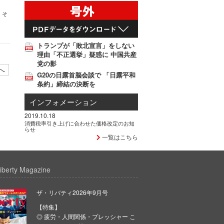
、そ
トランプが「敗北宣言」をしない
理由「不正選挙」疑惑に 中国共産
党の影
へ
G20の日露首脳会談で 「日露平和
条約」締結の決断を
インフォメーション
2019.10.18
消費税率引き上げに合わせた価格改定のお知
らせ
一覧はこちら
iberty Magazine
ザ・リバティ2026年9月号
【特集】
◎ 疲労・人間関係・プレッシャー こ