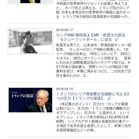
大戦後の世界秩序のリセットが必要と考えてき
た」 オバマ氏とは異なる、トランプ氏のロシア
観 日本も未来志向の世界秩序の構築に協力すべ
き トランプ米大統領の貿易政策や北朝鮮への...
2018.06.17
ロシアW杯 期待高まるMF・乾貴士の原点
「セクシーフットボール」に迫る
乾選手を育てた、山本佳司・野洲高校サッカー部
監督。 サッカーのロシアW杯が開幕した。1次
リーグH組の日本は、19日にコロンビア、24日に
セネガル、28日にポーランドと対戦する。 直前
に行われた国際親善試合のパラグアイ戦では、4-
2で日本が逆転勝ち。西野ジャパンが3戦目で初
勝利を挙げ、本番に弾みをつけた。この試合で注
目を集めたのが、2...
2018.04.15
トランプのシリア再攻撃が北朝鮮に与える3
つの圧力【トランプの深謀】
《本記事のポイント》 圧力(1)「ロシアが最後
は助けない」 圧力(2)「トランプ政権の機動力が
ギアアップした」 圧力(3)「人道的介入」という
オプション トランプ米大統領は14日未明(日本
時間)、シリアのアサド政権が首都近郊の東グー
タ地区で化学兵器を使用したとして、米軍に化学
兵器関連施設などへの精...