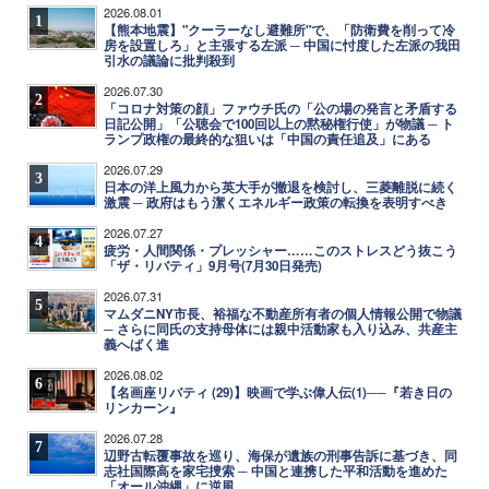
2026.08.01
1
【熊本地震】"クーラーなし避難所"で、「防衛費を削って冷
房を設置しろ」と主張する左派 ─ 中国に忖度した左派の我田
引水の議論に批判殺到
2026.07.30
2
「コロナ対策の顔」ファウチ氏の「公の場の発言と矛盾する
日記公開」「公聴会で100回以上の黙秘権行使」が物議 ─ ト
ランプ政権の最終的な狙いは「中国の責任追及」にある
2026.07.29
3
日本の洋上風力から英大手が撤退を検討し、三菱離脱に続く
激震 ─ 政府はもう潔くエネルギー政策の転換を表明すべき
2026.07.27
4
疲労・人間関係・プレッシャー……このストレスどう抜こう
「ザ・リバティ」9月号(7月30日発売)
2026.07.31
5
マムダニNY市長、裕福な不動産所有者の個人情報公開で物議
─ さらに同氏の支持母体には親中活動家も入り込み、共産主
義へばく進
2026.08.02
6
【名画座リバティ (29)】映画で学ぶ偉人伝(1)──『若き日の
リンカーン』
2026.07.28
7
辺野古転覆事故を巡り、海保が遺族の刑事告訴に基づき、同
志社国際高を家宅捜索 ─ 中国と連携した平和活動を進めた
「オール沖縄」に逆風