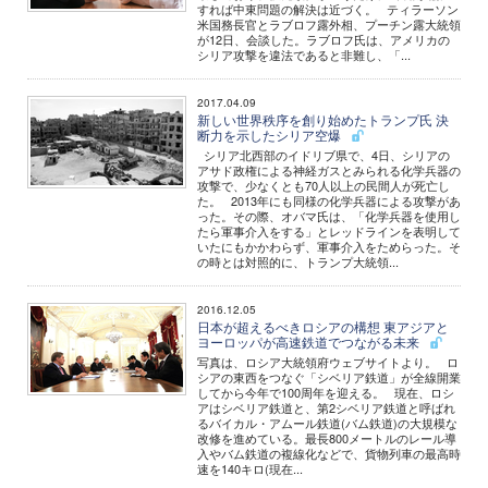
すれば中東問題の解決は近づく。 ティラーソン
米国務長官とラブロフ露外相、プーチン露大統領
が12日、会談した。ラブロフ氏は、アメリカの
シリア攻撃を違法であると非難し、「...
2017.04.09
新しい世界秩序を創り始めたトランプ氏 決
断力を示したシリア空爆
シリア北西部のイドリブ県で、4日、シリアの
アサド政権による神経ガスとみられる化学兵器の
攻撃で、少なくとも70人以上の民間人が死亡し
た。 2013年にも同様の化学兵器による攻撃があ
った。その際、オバマ氏は、「化学兵器を使用し
たら軍事介入をする」とレッドラインを表明して
いたにもかかわらず、軍事介入をためらった。そ
の時とは対照的に、トランプ大統領...
2016.12.05
日本が超えるべきロシアの構想 東アジアと
ヨーロッパが高速鉄道でつながる未来
写真は、ロシア大統領府ウェブサイトより。 ロ
シアの東西をつなぐ「シベリア鉄道」が全線開業
してから今年で100周年を迎える。 現在、ロシ
アはシベリア鉄道と、第2シベリア鉄道と呼ばれ
るバイカル・アムール鉄道(バム鉄道)の大規模な
改修を進めている。最長800メートルのレール導
入やバム鉄道の複線化などで、貨物列車の最高時
速を140キロ(現在...