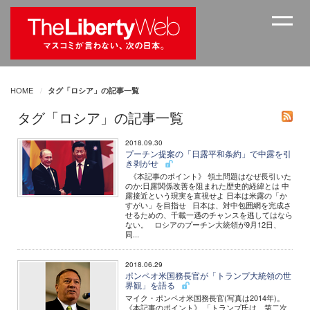
HOME
タグ「ロシア」の記事一覧
タグ「ロシア」の記事一覧
2018.09.30
プーチン提案の「日露平和条約」で中露を引
き剥がせ
《本記事のポイント》 領土問題はなぜ長引いた
のか:日露関係改善を阻まれた歴史的経緯とは 中
露接近という現実を直視せよ 日本は米露の「か
すがい」を目指せ 日本は、対中包囲網を完成さ
せるための、千載一遇のチャンスを逃してはなら
ない。 ロシアのプーチン大統領が9月12日、
同...
2018.06.29
ポンペオ米国務長官が「トランプ大統領の世
界観」を語る
マイク・ポンペオ米国務長官(写真は2014年)。
《本記事のポイント》 「トランプ氏は、第二次