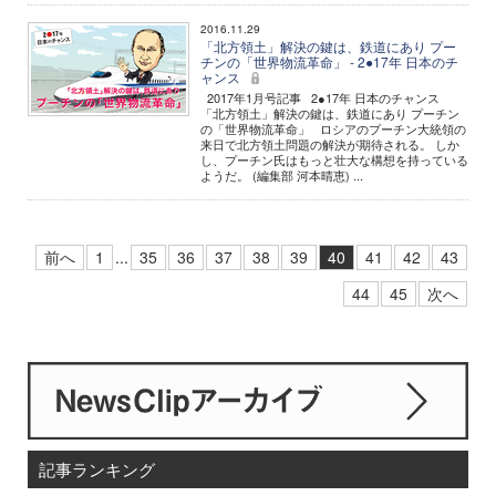
2016.11.29
「北方領土」解決の鍵は、鉄道にあり プー
チンの「世界物流革命」 - 2●17年 日本のチ
ャンス
2017年1月号記事 2●17年 日本のチャンス
「北方領土」解決の鍵は、鉄道にあり プーチン
の「世界物流革命」 ロシアのプーチン大統領の
来日で北方領土問題の解決が期待される。 しか
し、プーチン氏はもっと壮大な構想を持っている
ようだ。 (編集部 河本晴恵) ...
前へ
1
...
35
36
37
38
39
40
41
42
43
44
45
次へ
記事ランキング