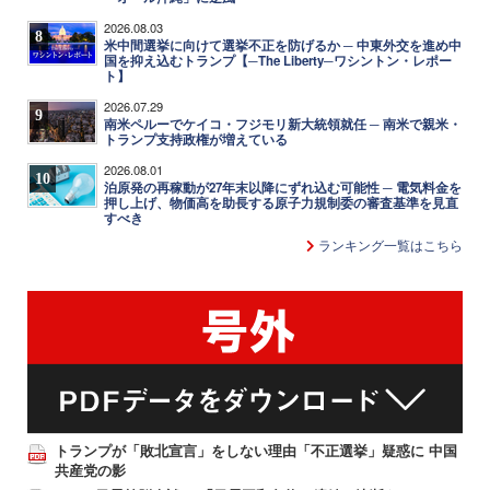
2026.08.03
8
米中間選挙に向けて選挙不正を防げるか ─ 中東外交を進め中
国を抑え込むトランプ【─The Liberty─ワシントン・レポー
ト】
2026.07.29
9
南米ペルーでケイコ・フジモリ新大統領就任 ─ 南米で親米・
トランプ支持政権が増えている
2026.08.01
10
泊原発の再稼動が27年末以降にずれ込む可能性 ─ 電気料金を
押し上げ、物価高を助長する原子力規制委の審査基準を見直
すべき
ランキング一覧はこちら
トランプが「敗北宣言」をしない理由「不正選挙」疑惑に 中国
共産党の影